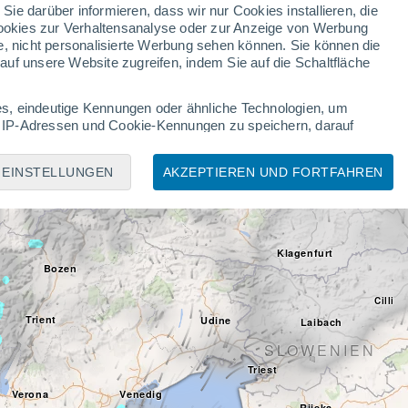
 Sie darüber informieren, dass wir nur Cookies installieren, die
 Cookies zur Verhaltensanalyse oder zur Anzeige von Werbung
e, nicht personalisierte Werbung sehen können. Sie können die
Linz
uf unsere Website zugreifen, indem Sie auf die Schaltfläche
München
s, eindeutige Kennungen oder ähnliche Technologien, um
Salzburg
 IP-Adressen und Cookie-Kennungen zu speichern, darauf
iten Ihre personenbezogenen Daten möglicherweise auf Grundlage
Um dies zu tun, können Sie Ihre Zustimmung jederzeit
EINSTELLUNGEN
AKZEPTIEREN UND FORTFAHREN
Innsbruck
 auf dieser Website auf "
Konfigurieren
" oder unsere
ÖSTERREICH
Gra
ngen:
Klagenfurt
ät, verwendung reduzierter Daten zur Auswahl von
Bozen
bung, verwendung von Profilen zur Auswahl personalisierter
ten, verwendung von Profilen zur Auswahl personalisierter
Cilli
on Inhalten, analyse von Zielgruppen durch Statistiken oder
Trient
Udine
Laibach
ung und Verbesserung der Angebote, verwendung reduzierter
SLOWENIEN
Triest
dgeräten, personalisierte Werbung und Inhalte, Messung von
Verona
Venedig
forschung sowie Entwicklung und Verbesserung von Angeboten.
Rijeka