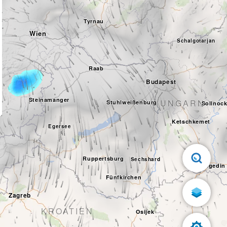
Tyrnau
Wien
Schalgotarjan
Raab
Budapest
Steinamanger
UNGARN
Stuhlweißenburg
Sollnoc
z
Ketschkemet
Egersee
Ruppertsburg
Sechshard
Szegedin
Fünfkirchen
Zagreb
KROATIEN
Osijek