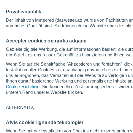
Paderborn
Privatlivspolitik
Göttingen
Dortmund
Der Inhalt von Meteored (daswetter.at) wurde von Fachleuten erst
Kassel
von hoher Qualität sind. Sie können diese Website über die fol
Düsseldorf
Wetter
Nachrichten
V
DEUTS
Köln
Accepter cookies og gratis adgang
richt
Bonn
Gezielte digitale Werbung, die auf Informationen basiert, die 
ermöglicht es uns, unser Geschäft zu finanzieren und Ihnen weit
Wenn Sie auf die Schaltfläche "Akzeptieren und fortfahren" kli
Installation aller Cookies zu, unabhängig davon, ob es sich um 
Frankfurt am Main
uns ermöglichen, das Verhalten auf der Website zu verfolgen und
Ihnen darauf basierende Werbung und personalisierte Inhalte an
UXEMBURG
Cookie-Richtlinie
. Sie können Ihre Zustimmung jederzeit widerru
Würzburg
unteren Rand unserer Website klicken.
Luxemburg
Mannheim
ALTERNATIV,
Saarbrücken
Heilbronn
Metz
Karlsruhe
Afvis cookie-lignende teknologier
Stuttgart
Wenn Sie mit der Installation von Cookies nicht einverstanden s
Nancy