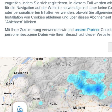
zugreifen, indem Sie sich registrieren. In diesem Fall werden wir
Straßburg
Reutlingen
für die Navigation auf der Website notwendig sind, aber keine
Ulm
oder personalisierten Inhalten verwenden, obwohl Sie allgemein
Installation von Cookies ablehnen und über dieses Abonnement a
"Ablehnen" klicken.
Freiburg im Breisgau
Mit Ihrer Zustimmung verwenden wir und
unsere Partner
Cookie
personenbezogene Daten wie Ihren Besuch auf dieser Website,
Basel
zuzugreifen und diese zu verarbeiten. Einige Anbieter verarbe
eines berechtigten Interesses, dem Sie widersprechen können. 
Zürich
widerrufen oder der Datenverarbeitung widersprechen, indem Sie
Besançon
Cookie-Richtlinie
klicken.
Bern
SCHWEIZ
Vi og vores partnere gør følgende under databehandli
Lausanne
Speichern von oder Zugriff auf Informationen auf einem Endger
Werbeanzeigen, erstellung von Profilen für personalisierte Wer
Werbung, erstellung von Profilen zur Personalisierung von Inhal
Genf
Inhalte, messung der Werbeleistung, messung der Performance v
Kombinationen von Daten aus verschiedenen Quellen, entwickl
Annecy
Chum
Daten zur Auswahl von Inhalten.
Aosta
hambéry
Biella
Genaue Standortdaten und Identifikation durch Scannen von En
Brescia
Mailand
Werbeleistung und der Performance von Inhalten, Zielgruppen
Vercelli