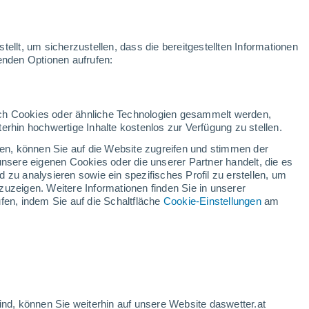
ellt, um sicherzustellen, dass die bereitgestellten Informationen
Leipzig
genden Optionen aufrufen:
ideo
Warnungen
Radar
Karten
Satelliten
Wettermodelle
Welt
Winterspo
CHLAND
Dresden
Erfurt
Jena
Chemnitz
Reichenberg
durch Cookies oder ähnliche Technologien gesammelt werden,
erhin hochwertige Inhalte kostenlos zur Verfügung zu stellen.
cken, können Sie auf die Website zugreifen und stimmen der
Karlsbad
unsere eigenen Cookies oder die unserer Partner handelt, die es
Prag
 zu analysieren sowie ein spezifisches Profil zu erstellen, um
P
zuzeigen. Weitere Informationen finden Sie in unserer
TSCHE
fen, indem Sie auf die Schaltfläche
Cookie-Einstellungen
am
Pilsen
Nürnberg
I
Regensburg
Budweis
Ingolstadt
ind, können Sie weiterhin auf unsere Website daswetter.at