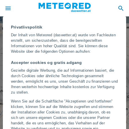
Kiel
Rostock
Hamburg
Wolken, Regen und Schnee
Stettin
Privatlivspolitik
Brom
Bremen
Der Inhalt von Meteored (daswetter.at) wurde von Fachleuten
Berlin
erstellt, um sicherzustellen, dass die bereitgestellten
Posen
Hannover
Informationen von hoher Qualität sind. Sie können diese
Magdeburg
Grünberg in
Website über die folgenden Optionen aufrufen:
Schlesien
Göttingen
Accepter cookies og gratis adgang
Leipzig
DEUTSCHLAND
Gezielte digitale Werbung, die auf Informationen basiert, die
Breslau
Dresden
Jena
durch Cookies oder ähnliche Technologien gesammelt
werden, ermöglicht es uns, unser Geschäft zu finanzieren und
Ihnen weiterhin hochwertige Inhalte kostenlos zur Verfügung
kfurt am Main
Prag
zu stellen.
TSCHECHIEN
O
Wenn Sie auf die Schaltfläche "Akzeptieren und fortfahren"
nnheim
Nürnberg
klicken, können Sie auf die Website zugreifen und stimmen
Zlin
Brünn
der Installation aller Cookies zu, unabhängig davon, ob es
Regensburg
Stuttgart
sich um unsere eigenen Cookies oder die unserer Partner
handelt, die es uns ermöglichen, das Verhalten auf der
Linz
Website zu verfolgen und zu analysieren sowie ein