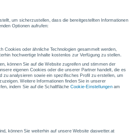
ellt, um sicherzustellen, dass die bereitgestellten Informationen
Leipzig
genden Optionen aufrufen:
ideo
Warnungen
Radar
Karten
Satelliten
Wettermodelle
Welt
Winterspo
CHLAND
Dresden
Erfurt
Jena
Chemnitz
Reichenberg
durch Cookies oder ähnliche Technologien gesammelt werden,
erhin hochwertige Inhalte kostenlos zur Verfügung zu stellen.
cken, können Sie auf die Website zugreifen und stimmen der
Karlsbad
unsere eigenen Cookies oder die unserer Partner handelt, die es
Prag
 zu analysieren sowie ein spezifisches Profil zu erstellen, um
P
zuzeigen. Weitere Informationen finden Sie in unserer
TSCHE
fen, indem Sie auf die Schaltfläche
Cookie-Einstellungen
am
Pilsen
Nürnberg
I
Regensburg
Budweis
Ingolstadt
ind, können Sie weiterhin auf unsere Website daswetter.at