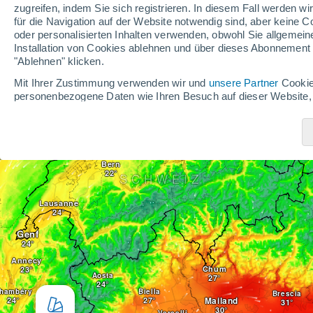
zugreifen, indem Sie sich registrieren. In diesem Fall werden wir
Straßburg
Reutlingen
für die Navigation auf der Website notwendig sind, aber keine
Ulm
oder personalisierten Inhalten verwenden, obwohl Sie allgemein
Installation von Cookies ablehnen und über dieses Abonnement a
"Ablehnen" klicken.
Freiburg im Breisgau
Mit Ihrer Zustimmung verwenden wir und
unsere Partner
Cookie
personenbezogene Daten wie Ihren Besuch auf dieser Website,
Basel
zuzugreifen und diese zu verarbeiten. Einige Anbieter verarbe
eines berechtigten Interesses, dem Sie widersprechen können. 
Zürich
widerrufen oder der Datenverarbeitung widersprechen, indem Sie
Besançon
Cookie-Richtlinie
klicken.
Bern
SCHWEIZ
Vi og vores partnere gør følgende under databehandli
Lausanne
Speichern von oder Zugriff auf Informationen auf einem Endger
Werbeanzeigen, erstellung von Profilen für personalisierte Wer
Werbung, erstellung von Profilen zur Personalisierung von Inhal
Genf
Inhalte, messung der Werbeleistung, messung der Performance v
Kombinationen von Daten aus verschiedenen Quellen, entwickl
Annecy
Chum
Daten zur Auswahl von Inhalten.
Aosta
hambéry
Biella
Genaue Standortdaten und Identifikation durch Scannen von En
Brescia
Mailand
Werbeleistung und der Performance von Inhalten, Zielgruppen
Vercelli