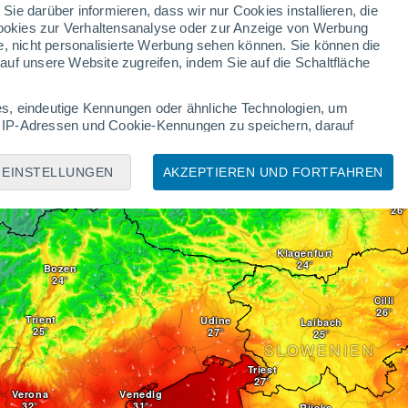
 Sie darüber informieren, dass wir nur Cookies installieren, die
 Cookies zur Verhaltensanalyse oder zur Anzeige von Werbung
e, nicht personalisierte Werbung sehen können. Sie können die
Linz
uf unsere Website zugreifen, indem Sie auf die Schaltfläche
München
s, eindeutige Kennungen oder ähnliche Technologien, um
Salzburg
 IP-Adressen und Cookie-Kennungen zu speichern, darauf
iten Ihre personenbezogenen Daten möglicherweise auf Grundlage
Um dies zu tun, können Sie Ihre Zustimmung jederzeit
EINSTELLUNGEN
AKZEPTIEREN UND FORTFAHREN
Innsbruck
 auf dieser Website auf "
Konfigurieren
" oder unsere
ÖSTERREICH
Gra
ngen:
Klagenfurt
ät, verwendung reduzierter Daten zur Auswahl von
Bozen
bung, verwendung von Profilen zur Auswahl personalisierter
ten, verwendung von Profilen zur Auswahl personalisierter
Cilli
on Inhalten, analyse von Zielgruppen durch Statistiken oder
Trient
Udine
Laibach
ung und Verbesserung der Angebote, verwendung reduzierter
SLOWENIEN
Triest
dgeräten, personalisierte Werbung und Inhalte, Messung von
Verona
Venedig
forschung sowie Entwicklung und Verbesserung von Angeboten.
Rijeka