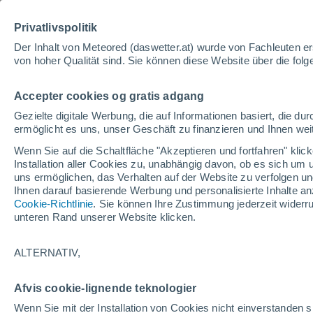
Paderborn
Privatlivspolitik
Göttingen
Dortmund
Der Inhalt von Meteored (daswetter.at) wurde von Fachleuten erst
Kassel
von hoher Qualität sind. Sie können diese Website über die fol
Düsseldorf
Wetter
Nachrichten
V
DEUTS
Köln
Accepter cookies og gratis adgang
richt
Bonn
Gezielte digitale Werbung, die auf Informationen basiert, die 
ermöglicht es uns, unser Geschäft zu finanzieren und Ihnen weit
Wenn Sie auf die Schaltfläche "Akzeptieren und fortfahren" kli
Installation aller Cookies zu, unabhängig davon, ob es sich um 
Frankfurt am Main
uns ermöglichen, das Verhalten auf der Website zu verfolgen und
Ihnen darauf basierende Werbung und personalisierte Inhalte an
UXEMBURG
Cookie-Richtlinie
. Sie können Ihre Zustimmung jederzeit widerru
Würzburg
unteren Rand unserer Website klicken.
Luxemburg
Mannheim
ALTERNATIV,
Saarbrücken
Heilbronn
Metz
Karlsruhe
Afvis cookie-lignende teknologier
Stuttgart
Wenn Sie mit der Installation von Cookies nicht einverstanden s
Nancy