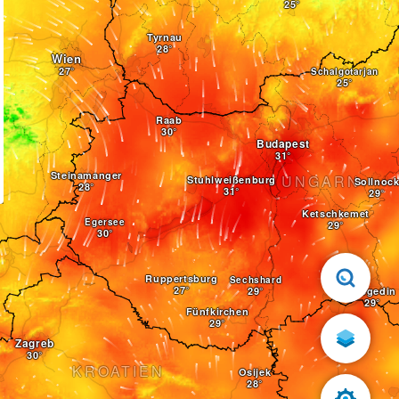
Tyrnau
Wien
Schalgotarjan
Raab
Budapest
Steinamanger
UNGARN
Stuhlweißenburg
Sollnoc
z
Ketschkemet
Egersee
Ruppertsburg
Sechshard
Szegedin
Fünfkirchen
Zagreb
KROATIEN
Osijek