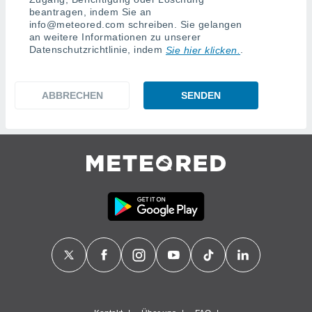
okies oder
beantragen, indem Sie an
 Partner
info@meteored.com
schreiben. Sie gelangen
e es uns
an weitere Informationen zu unserer
n, das
Datenschutzrichtlinie, indem
.
Sie hier klicken.
uf der
 verfolgen
lysieren
s Profil zu
um Ihnen
ierende
nd
erte Inhalte
. Weitere
nen finden
rer
tlinie
. Sie
e
 jederzeit
, indem Sie
altfläche
stellungen
n Rand
bsite