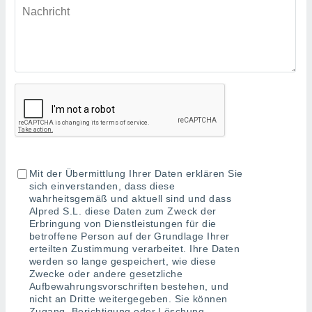
ie auf
en basiert,
Cookies
che
en
 werden,
 es uns,
AKZEPTIEREN
häft zu
UND
n und Ihnen
FORTFAHREN
hochwertige
tenlos zur
u stellen.
EINSTELLUNGEN
uf die
Mit der Übermittlung Ihrer Daten erklären Sie
he
sich einverstanden, dass diese
en und
wahrheitsgemäß und aktuell sind und dass
 klicken,
Alpred S.L. diese Daten zum Zweck der
Erbringung von Dienstleistungen für die
 auf die
betroffene Person auf der Grundlage Ihrer
greifen und
erteilten Zustimmung verarbeitet. Ihre Daten
er
werden so lange gespeichert, wie diese
 aller
Zwecke oder andere gesetzliche
,
Aufbewahrungsvorschriften bestehen, und
 davon, ob
nicht an Dritte weitergegeben. Sie können
 unsere
Zugang, Berichtigung oder Löschung