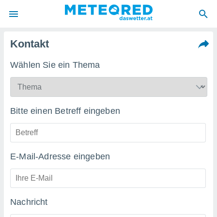
Kontakt
politik
von
Wählen Sie ein Thema
at) wurde
uten
m
llen, dass
Bitte einen Betreff eingeben
estellten
nen von
tät sind.
 diese
er die
E-Mail-Adresse eingeben
Optionen
 cookies
s adgang
Nachricht
gitale