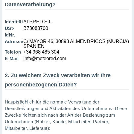
okies oder
Datenverarbeitung?
 Partner
e es uns
n, das
Identität
ALPRED S.L.
uf der
USt-
B73088700
 verfolgen
IdNr.
lysieren
Adresse
C/ MAYOR 46, 30893 ALMENDRICOS (MURCIA)
SPANIEN
s Profil zu
Telefon
+34 968 485 304
um Ihnen
E-Mail
info@meteored.com
ierende
nd
erte Inhalte
2. Zu welchem Zweck verarbeiten wir Ihre
. Weitere
nen finden
personenbezogenen Daten?
rer
tlinie
. Sie
e
Hauptsächlich für die normale Verwaltung der
 jederzeit
Dienstleistungen und Aktivitäten des Unternehmens. Diese
, indem Sie
Zwecke richten sich nach der Art der Beziehung zum
altfläche
stellungen
Unternehmen (Nutzer, Kunde, Mitarbeiter, Partner,
n Rand
Mitarbeiter, Lieferant):
bsite