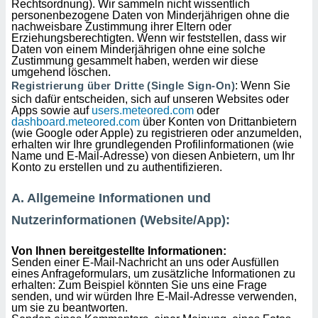
Rechtsordnung). Wir sammeln nicht wissentlich
indeutige
personenbezogene Daten von Minderjährigen ohne die
 oder
nachweisbare Zustimmung ihrer Eltern oder
Erziehungsberechtigten. Wenn wir feststellen, dass wir
Daten von einem Minderjährigen ohne eine solche
en, um
Zustimmung gesammelt haben, werden wir diese
ezogene
umgehend löschen.
Ihren
Registrierung über Dritte (Single Sign-On)
: Wenn Sie
 dieser
sich dafür entscheiden, sich auf unseren Websites oder
P-Adressen
Apps sowie auf
users.meteored.com
oder
-
dashboard.meteored.com
über Konten von Drittanbietern
 zu
(wie Google oder Apple) zu registrieren oder anzumelden,
erhalten wir Ihre grundlegenden Profilinformationen (wie
 darauf
Name und E-Mail-Adresse) von diesen Anbietern, um Ihr
n und diese
Konto zu erstellen und zu authentifizieren.
ten. Einige
rarbeiten
A. Allgemeine Informationen und
ezogenen
Nutzerinformationen (Website/App):
icherweise
age eines
Von Ihnen bereitgestellte Informationen:
en
Senden einer E-Mail-Nachricht an uns oder Ausfüllen
, dem Sie
eines Anfrageformulars, um zusätzliche Informationen zu
hen
erhalten: Zum Beispiel könnten Sie uns eine Frage
 dies zu
senden, und wir würden Ihre E-Mail-Adresse verwenden,
 Sie Ihre
um sie zu beantworten.