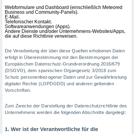
ie auf
Webformulare und Dashboard (einschließlich Meteored
en basiert,
Business und Community-Panels).
Cookies
E-Mail.
che
Telefonischer Kontakt.
en
Softwareanwendungen (Apps).
 werden,
Andere Dienste und/oder Unternehmens-Websites/Apps,
 es uns,
die auf diese Richtlinie verweisen.
AKZEPTIEREN
häft zu
UND
n und Ihnen
FORTFAHREN
Die Verarbeitung der über diese Quellen erhobenen Daten
hochwertige
erfolgt in Übereinstimmung mit den Bestimmungen der
tenlos zur
Europäischen Datenschutz-Grundverordnung 2016/679
u stellen.
EINSTELLUNGEN
(DSGVO), dem spanischen Organgesetz 3/2018 zum
uf die
Schutz personenbezogener Daten und zur Gewährleistung
he
digitaler Rechte (LOPDGDD) und anderen geltenden
en und
Vorschriften.
 klicken,
 auf die
greifen und
Zum Zwecke der Darstellung der Datenschutzrichtlinie des
er
Unternehmens werden die folgenden Abschnitte dargelegt:
 aller
,
 davon, ob
1. Wer ist der Verantwortliche für die
 unsere