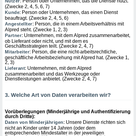
Nutzer
: Person oder Unternehmen, das die Dienste nutzt.
keine
(Zwecke 2, 4, 5, 6, 7)
r
Kunde
: Person oder Unternehmen, das einen Dienst
analyse
beauftragt. (Zwecke 2, 4, 5, 6)
nzeige von
Angestellter
: Person, die in einem Arbeitsverhältnis mit
der
Alpred steht. (Zwecke 1, 2, 3)
erten
Partner
: Unternehmen, mit dem Alpred zusammenarbeitet,
erwenden,
ob Lieferant oder nicht, und mit dem es
Geschäftsstrategien teilt. (Zwecke 2, 4, 7)
 nicht
Mitarbeiter
: Person, die eine nicht-arbeitsrechtliche,
erte
geschäftliche Arbeitsbeziehung mit Alpred hat. (Zwecke 1,
ehen
2, 3)
e können
Lieferant
: Unternehmen, mit dem Alpred
ation von
zusammenarbeitet und das Werkzeuge oder
Dienstleistungen anbietet. (Zwecke 2, 4, 7)
lehnen und
s
t auf
3. Welche Art von Daten verarbeiten wir?
site
 indem Sie
altfläche
Vorüberlegungen (Minderjährige und Authentifizierung
 klicken.
durch Dritte):
Daten von Minderjährigen
: Unsere Dienste richten sich
Zustimmung
nicht an Kinder unter 14 Jahren (oder dem
wir und
entsprechenden Mindestalter in der jeweiligen
tner