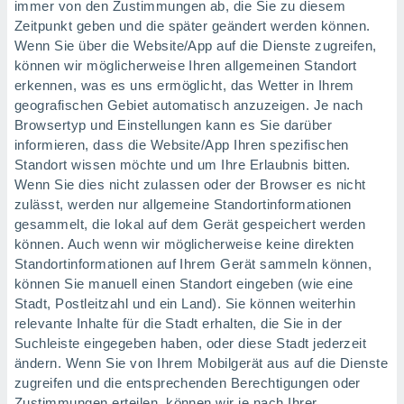
immer von den Zustimmungen ab, die Sie zu diesem
ntwicklung
Zeitpunkt geben und die später geändert werden können.
serung der
Wenn Sie über die Website/App auf die Dienste zugreifen,
g
können wir möglicherweise Ihren allgemeinen Standort
 Daten zur
erkennen, was es uns ermöglicht, das Wetter in Ihrem
n Inhalten.
geografischen Gebiet automatisch anzuzeigen. Je nach
Browsertyp und Einstellungen kann es Sie darüber
ten und
informieren, dass die Website/App Ihren spezifischen
ion durch
Standort wissen möchte und um Ihre Erlaubnis bitten.
on
Wenn Sie dies nicht zulassen oder der Browser es nicht
,
zulässt, werden nur allgemeine Standortinformationen
erte
gesammelt, die lokal auf dem Gerät gespeichert werden
d Inhalte,
on
können. Auch wenn wir möglicherweise keine direkten
ung und der
Standortinformationen auf Ihrem Gerät sammeln können,
ce von
können Sie manuell einen Standort eingeben (wie eine
Stadt, Postleitzahl und ein Land). Sie können weiterhin
nforschung
relevante Inhalte für die Stadt erhalten, die Sie in der
icklung
Suchleiste eingegeben haben, oder diese Stadt jederzeit
serung von
.
ändern. Wenn Sie von Ihrem Mobilgerät aus auf die Dienste
zugreifen und die entsprechenden Berechtigungen oder
sere 1199
Zustimmungen erteilen, können wir je nach Ihrer