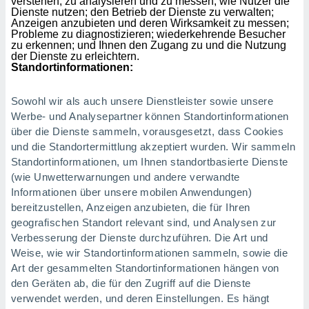
verstehen, zu analysieren und zu messen, wie Nutzer die
von
Dienste nutzen; den Betrieb der Dienste zu verwalten;
Anzeigen anzubieten und deren Wirksamkeit zu messen;
erte
Probleme zu diagnostizieren; wiederkehrende Besucher
verwendung
zu erkennen; und Ihnen den Zugang zu und die Nutzung
n zur
der Dienste zu erleichtern.
Standortinformationen:
erter
rstellung
Sowohl wir als auch unsere Dienstleister sowie unsere
n zur
Werbe- und Analysepartner können Standortinformationen
ierung von
über die Dienste sammeln, vorausgesetzt, dass Cookies
verwendung
n zur
und die Standortermittlung akzeptiert wurden. Wir sammeln
Standortinformationen, um Ihnen standortbasierte Dienste
erter
(wie Unwetterwarnungen und andere verwandte
essung der
Informationen über unsere mobilen Anwendungen)
ung,
bereitzustellen, Anzeigen anzubieten, die für Ihren
er
geografischen Standort relevant sind, und Analysen zur
ce von
analyse von
Verbesserung der Dienste durchzuführen. Die Art und
n durch
Weise, wie wir Standortinformationen sammeln, sowie die
 oder
Art der gesammelten Standortinformationen hängen von
onen von
den Geräten ab, die für den Zugriff auf die Dienste
verwendet werden, und deren Einstellungen. Es hängt
nen