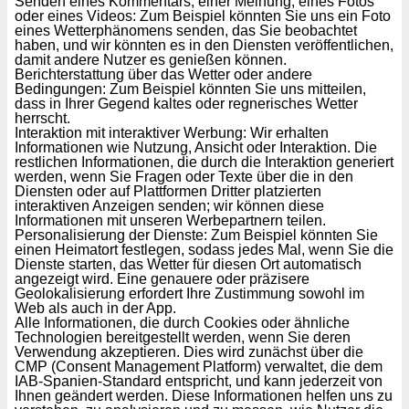
Senden eines Kommentars, einer Meinung, eines Fotos
 jederzeit
oder eines Videos: Zum Beispiel könnten Sie uns ein Foto
oder der
eines Wetterphänomens senden, das Sie beobachtet
beitung
haben, und wir könnten es in den Diensten veröffentlichen,
hen, indem
damit andere Nutzer es genießen können.
ser
Berichterstattung über das Wetter oder andere
Bedingungen: Zum Beispiel könnten Sie uns mitteilen,
f "
dass in Ihrer Gegend kaltes oder regnerisches Wetter
en
" oder
herrscht.
Interaktion mit interaktiver Werbung: Wir erhalten
tlinie
Informationen wie Nutzung, Ansicht oder Interaktion. Die
restlichen Informationen, die durch die Interaktion generiert
werden, wenn Sie Fragen oder Texte über die in den
Diensten oder auf Plattformen Dritter platzierten
es
interaktiven Anzeigen senden; wir können diese
gør
Informationen mit unseren Werbepartnern teilen.
 under
Personalisierung der Dienste: Zum Beispiel könnten Sie
ndlingen:
einen Heimatort festlegen, sodass jedes Mal, wenn Sie die
Dienste starten, das Wetter für diesen Ort automatisch
von oder
angezeigt wird. Eine genauere oder präzisere
Geolokalisierung erfordert Ihre Zustimmung sowohl im
nen auf
Web als auch in der App.
Alle Informationen, die durch Cookies oder ähnliche
erät,
Technologien bereitgestellt werden, wenn Sie deren
g
Verwendung akzeptieren. Dies wird zunächst über die
 Daten zur
CMP (Consent Management Platform) verwaltet, die dem
on
IAB-Spanien-Standard entspricht, und kann jederzeit von
igen,
Ihnen geändert werden. Diese Informationen helfen uns zu