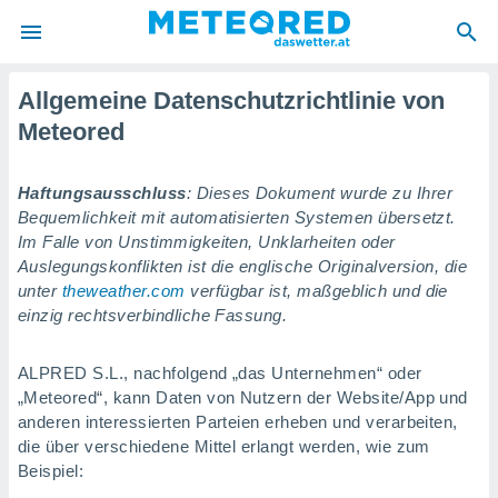
Allgemeine Datenschutzrichtlinie von
politik
Meteored
von
at) wurde
Haftungsausschluss
: Dieses Dokument wurde zu Ihrer
uten
Bequemlichkeit mit automatisierten Systemen übersetzt.
m
llen, dass
Im Falle von Unstimmigkeiten, Unklarheiten oder
estellten
Auslegungskonflikten ist die englische Originalversion, die
nen von
unter
theweather.com
verfügbar ist, maßgeblich und die
tät sind.
einzig rechtsverbindliche Fassung.
 diese
er die
Optionen
ALPRED S.L., nachfolgend „das Unternehmen“ oder
„Meteored“, kann Daten von Nutzern der Website/App und
anderen interessierten Parteien erheben und verarbeiten,
 cookies
die über verschiedene Mittel erlangt werden, wie zum
s adgang
Beispiel:
gitale