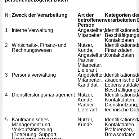
Nr.
Zweck der Verarbeitung
Art der
Kategorien de
betroffenen
verarbeiteten 
Person
1
Interne Verwaltung
Angestellter,
Identifikationsd
Mitarbeiter
Beschäftigungs
Kontaktdaten
2
Wirtschafts-, Finanz- und
Nutzer,
Identifikationsd
Rechnungswesen
Kunde,
Finanzdaten,
Angestellter,
Kontaktdaten
Partner,
Mitarbeiter,
Lieferant
3
Personalverwaltung
Angestellter,
Identifikationsd
Mitarbeiter,
akademische D
Kandidat
Lebenslaufdate
Beschäftigung
4
Dienstleistungsmanagement
Nutzer,
Identifikationsd
Kunde,
Kontaktdaten,
Partner,
Dienstnutzung,
Lieferant
technische Dat
5
Kaufmännisches
Nutzer,
Identifikationsd
Management und
Kunde
Kontaktdaten,
Verkaufsförderung
Präferenzen,
(Betreuung, Support,
Browserdaten