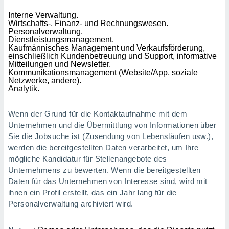
Interne Verwaltung.
Wirtschafts-, Finanz- und Rechnungswesen.
IV,
Personalverwaltung.
Dienstleistungsmanagement.
kie-
Kaufmännisches Management und Verkaufsförderung,
einschließlich Kundenbetreuung und Support, informative
Mitteilungen und Newsletter.
er
Kommunikationsmanagement (Website/App, soziale
Netzwerke, andere).
it der
Analytik.
n von
cht
den sind,
Wenn der Grund für die Kontaktaufnahme mit dem
 weiterhin
Unternehmen und die Übermittlung von Informationen über
 Website
Sie die Jobsuche ist (Zusendung von Lebensläufen usw.),
t
werden die bereitgestellten Daten verarbeitet, um Ihre
 indem Sie
ieren. In
mögliche Kandidatur für Stellenangebote des
l werden
Unternehmens zu bewerten. Wenn die bereitgestellten
über
Daten für das Unternehmen von Interesse sind, wird mit
, dass wir
ihnen ein Profil erstellt, das ein Jahr lang für die
s
Personalverwaltung archiviert wird.
, die für die
auf der
twendig