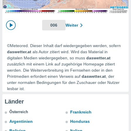
ie auf
en basiert,
Cookies
che
en
006
Weiter
 werden,
 es uns,
AKZEPTIEREN
häft zu
UND
©Meteored. Dieser Inhalt darf wiedergegeben werden, sofern
n und Ihnen
FORTFAHREN
hochwertige
daswetter.at
als Autor zitiert wird. Wird das Material in
tenlos zur
digitalen Medien wiedergegeben, so muss
daswetter.at
u stellen.
EINSTELLUNGEN
zusätzlich mit einem Link auf zugehörige Homepage zitiert
werden. Die Weiterverbreitung im Fernsehen oder in den
uf die
Printmedien erfordert einen Verweis auf
daswetter.at
, der
he
unter normalen Bedingungen für den Zuschauer oder Nutzer
en und
 klicken,
lesbar ist.
 auf die
greifen und
Länder
er
 aller
Österreich
Frankreich
,
Argentinien
Honduras
 davon, ob
 unsere
Bolivien
Italien