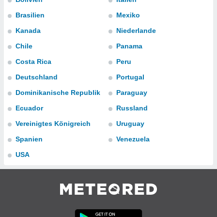
okies oder
 Partner
Brasilien
Mexiko
e es uns
Kanada
Niederlande
n, das
uf der
Chile
Panama
 verfolgen
lysieren
Costa Rica
Peru
s Profil zu
Deutschland
Portugal
um Ihnen
Dominikanische Republik
Paraguay
ierende
nd
Ecuador
Russland
erte Inhalte
. Weitere
Vereinigtes Königreich
Uruguay
nen finden
Spanien
Venezuela
rer
tlinie
. Sie
USA
e
 jederzeit
, indem Sie
altfläche
stellungen
n Rand
bsite