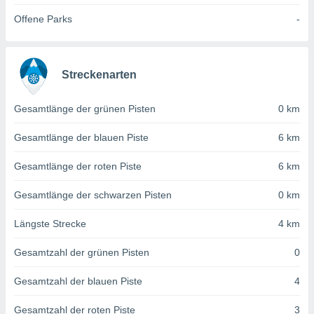
von
Offene Parks
-
erte
verwendung
n zur
Streckenarten
erter
rstellung
n zur
Gesamtlänge der grünen Pisten
0 km
ierung von
verwendung
Gesamtlänge der blauen Piste
6 km
n zur
Gesamtlänge der roten Piste
6 km
erter
essung der
Gesamtlänge der schwarzen Pisten
0 km
ung,
er
Längste Strecke
4 km
ce von
analyse von
Gesamtzahl der grünen Pisten
0
n durch
 oder
onen von
Gesamtzahl der blauen Piste
4
nen
Gesamtzahl der roten Piste
3