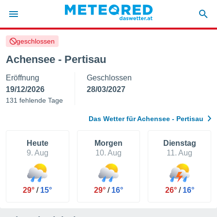
geschlossen
politik
Achensee - Pertisau
von
Eröffnung
Geschlossen
at) wurde
uten
19/12/2026
28/03/2027
m
131 fehlende Tage
llen, dass
estellten
Das Wetter für Achensee - Pertisau
nen von
tät sind.
 diese
Heute
Morgen
Dienstag
er die
9. Aug
10. Aug
11. Aug
Optionen
 cookies
29°
/
15°
29°
/
16°
26°
/
16°
s adgang
gitale