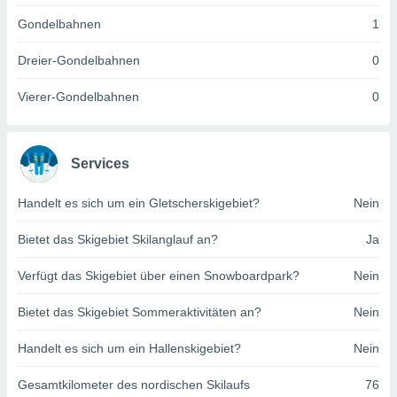
indeutige
Gondelbahnen
1
 oder
Dreier-Gondelbahnen
0
en, um
ezogene
Vierer-Gondelbahnen
0
Ihren
 dieser
P-Adressen
-
Services
 zu
 darauf
n und diese
Handelt es sich um ein Gletscherskigebiet?
Nein
ten. Einige
rarbeiten
Bietet das Skigebiet Skilanglauf an?
Ja
ezogenen
Verfügt das Skigebiet über einen Snowboardpark?
Nein
icherweise
age eines
Bietet das Skigebiet Sommeraktivitäten an?
Nein
en
, dem Sie
Handelt es sich um ein Hallenskigebiet?
Nein
hen
 dies zu
 Sie Ihre
Gesamtkilometer des nordischen Skilaufs
76