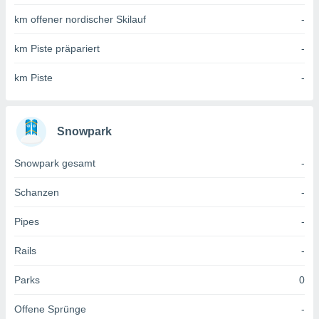
 jederzeit
oder der
km offener nordischer Skilauf
-
beitung
hen, indem
km Piste präpariert
-
ser
f "
km Piste
-
en
" oder
tlinie
Snowpark
es
Snowpark gesamt
-
gør
 under
Schanzen
-
ndlingen:
von oder
Pipes
-
nen auf
Rails
-
erät,
g
 Daten zur
Parks
0
on
igen,
Offene Sprünge
-