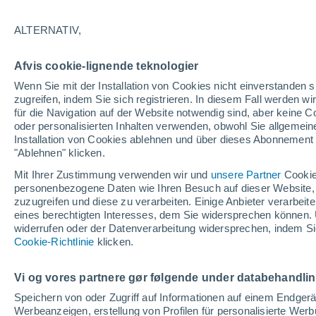
12/12/2025
08/03/2026
ALTERNATIV,
Afvis cookie-lignende teknologier
Schneebericht heute
Wenn Sie mit der Installation von Cookies nicht einverstanden s
zugreifen, indem Sie sich registrieren. In diesem Fall werden wir
für die Navigation auf der Website notwendig sind, aber keine
Pisten nach
0
-
-
-
oder personalisierten Inhalten verwenden, obwohl Sie allgemein
Schwierigkeitsgrad
Installation von Cookies ablehnen und über dieses Abonnement a
"Ablehnen" klicken.
befahrbare Pistenkilometer
0 / 8
Mit Ihrer Zustimmung verwenden wir und
unsere Partner
Cookie
personenbezogene Daten wie Ihren Besuch auf dieser Website,
zuzugreifen und diese zu verarbeiten. Einige Anbieter verarbe
eines berechtigten Interesses, dem Sie widersprechen können. 
Offene Pisten
-
widerrufen oder der Datenverarbeitung widersprechen, indem Sie
Cookie-Richtlinie
klicken.
Lifte
0 / 5
Vi og vores partnere gør følgende under databehandli
Speichern von oder Zugriff auf Informationen auf einem Endger
Werbeanzeigen, erstellung von Profilen für personalisierte Wer