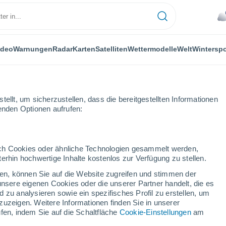
ideo
Warnungen
Radar
Karten
Satelliten
Wettermodelle
Welt
Winterspo
ellt, um sicherzustellen, dass die bereitgestellten Informationen
genden Optionen aufrufen:
rt
durch Cookies oder ähnliche Technologien gesammelt werden,
erhin hochwertige Inhalte kostenlos zur Verfügung zu stellen.
Das Wetter für Aflenzer Bürgeralm
cken, können Sie auf die Website zugreifen und stimmen der
unsere eigenen Cookies oder die unserer Partner handelt, die es
 zu analysieren sowie ein spezifisches Profil zu erstellen, um
Heute
Morgen
Sonntag
zuzeigen. Weitere Informationen finden Sie in unserer
7. Aug
8. Aug
9. Aug
fen, indem Sie auf die Schaltfläche
Cookie-Einstellungen
am