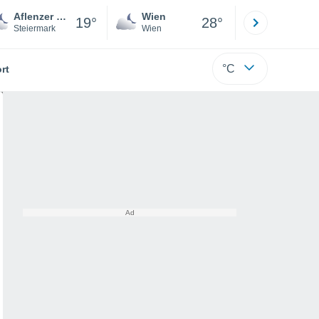
Aflenzer Bürgeralm
Wien
Innsbruck
19°
28°
Steiermark
Wien
Tirol
°C
rt