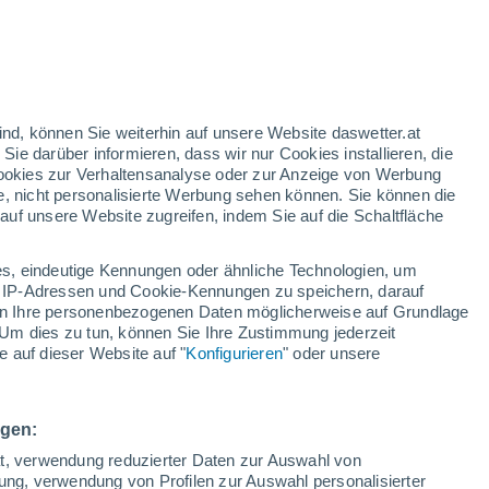
27°
/
17°
24°
/
15°
28°
/
14°
ind, können Sie weiterhin auf unsere Website daswetter.at
 Sie darüber informieren, dass wir nur Cookies installieren, die
 Cookies zur Verhaltensanalyse oder zur Anzeige von Werbung
Schneeverhältnisse
e, nicht personalisierte Werbung sehen können. Sie können die
uf unsere Website zugreifen, indem Sie auf die Schaltfläche
Schneehöhe im Tal
0 cm
s, eindeutige Kennungen oder ähnliche Technologien, um
Schneehöhe iauf dem Berg
-
 IP-Adressen und Cookie-Kennungen zu speichern, darauf
iten Ihre personenbezogenen Daten möglicherweise auf Grundlage
Um dies zu tun, können Sie Ihre Zustimmung jederzeit
Schneebeschaffenheit im Tal
-
 auf dieser Website auf "
Konfigurieren
" oder unsere
Schneebeschaffenheit auf dem Berg
-
ngen:
ät, verwendung reduzierter Daten zur Auswahl von
bung, verwendung von Profilen zur Auswahl personalisierter