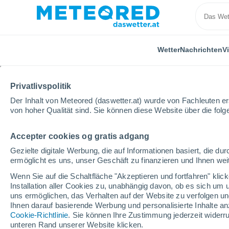
Wetter
Nachrichten
V
Privatlivspolitik
Der Inhalt von Meteored (daswetter.at) wurde von Fachleuten erst
von hoher Qualität sind. Sie können diese Website über die fol
Accepter cookies og gratis adgang
Home
Steiermark
Aflenzer Bürgeralm
Winterspo
Gezielte digitale Werbung, die auf Informationen basiert, die 
ermöglicht es uns, unser Geschäft zu finanzieren und Ihnen weit
geschlossen
Wenn Sie auf die Schaltfläche "Akzeptieren und fortfahren" kli
Installation aller Cookies zu, unabhängig davon, ob es sich um 
Aflenzer Bürgeralm
uns ermöglichen, das Verhalten auf der Website zu verfolgen und
Ihnen darauf basierende Werbung und personalisierte Inhalte an
Cookie-Richtlinie
. Sie können Ihre Zustimmung jederzeit widerru
unteren Rand unserer Website klicken.
Eröffnung
Geschlossen