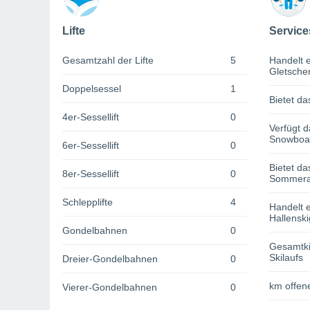
Lifte
Service
Gesamtzahl der Lifte
5
Handelt e
Gletsche
Doppelsessel
1
Bietet da
4er-Sessellift
0
Verfügt d
Snowboa
6er-Sessellift
0
Bietet da
8er-Sessellift
0
Sommerak
Schlepplifte
4
Handelt e
Hallenski
Gondelbahnen
0
Gesamtki
Skilaufs
Dreier-Gondelbahnen
0
km offene
Vierer-Gondelbahnen
0