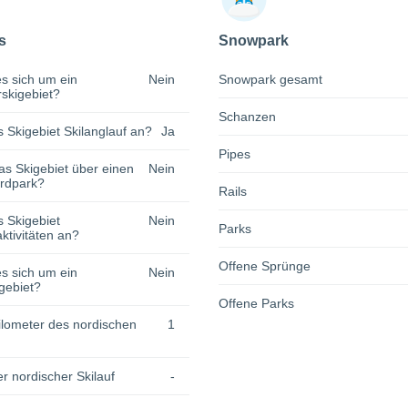
s
Snowpark
s sich um ein
Nein
Snowpark gesamt
rskigebiet?
Schanzen
s Skigebiet Skilanglauf an?
Ja
Pipes
as Skigebiet über einen
Nein
rdpark?
Rails
s Skigebiet
Nein
Parks
tivitäten an?
Offene Sprünge
s sich um ein
Nein
gebiet?
Offene Parks
lometer des nordischen
1
r nordischer Skilauf
-