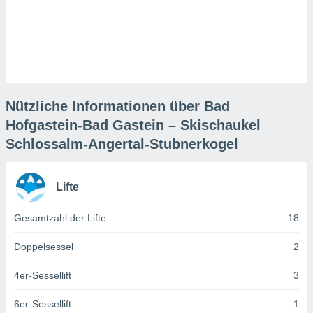
keine
r
analyse
nzeige von
der
erten
erwenden,
Nützliche Informationen über Bad
 nicht
Hofgastein-Bad Gastein – Skischaukel
erte
Schlossalm-Angertal-Stubnerkogel
ehen
e können
ation von
lehnen und
Lifte
s
t auf
Gesamtzahl der Lifte
18
site
 indem Sie
Doppelsessel
2
altfläche
 klicken.
4er-Sessellift
3
Zustimmung
wir und
6er-Sessellift
1
tner