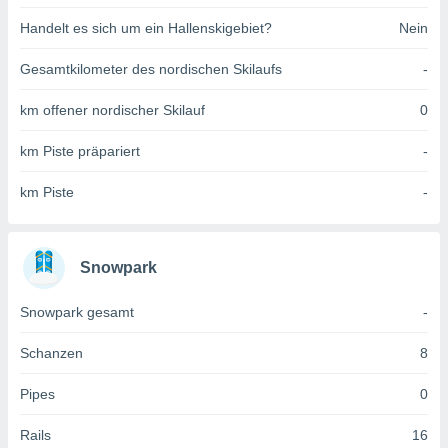
 jederzeit
oder der
Handelt es sich um ein Hallenskigebiet?
Nein
beitung
hen, indem
Gesamtkilometer des nordischen Skilaufs
-
ser
f "
km offener nordischer Skilauf
0
en
" oder
km Piste präpariert
-
tlinie
km Piste
-
es
gør
 under
Snowpark
ndlingen:
von oder
Snowpark gesamt
-
nen auf
Schanzen
8
erät,
g
 Daten zur
Pipes
0
on
igen,
Rails
16