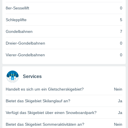
indeutige
8er-Sessellift
0
 oder
Schlepplifte
5
en, um
ezogene
Ihren
Gondelbahnen
7
 dieser
P-Adressen
Dreier-Gondelbahnen
0
-
 zu
Vierer-Gondelbahnen
0
 darauf
n und diese
ten. Einige
rarbeiten
Services
ezogenen
Handelt es sich um ein Gletscherskigebiet?
Nein
icherweise
age eines
Bietet das Skigebiet Skilanglauf an?
Ja
en
, dem Sie
Verfügt das Skigebiet über einen Snowboardpark?
Ja
hen
 dies zu
 Sie Ihre
Bietet das Skigebiet Sommeraktivitäten an?
Nein