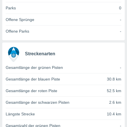
von
Parks
0
erte
verwendung
Offene Sprünge
-
n zur
Offene Parks
-
erter
rstellung
n zur
ierung von
Streckenarten
verwendung
n zur
Gesamtlänge der grünen Pisten
-
erter
essung der
Gesamtlänge der blauen Piste
30.8 km
ung,
er
Gesamtlänge der roten Piste
52.5 km
ce von
analyse von
Gesamtlänge der schwarzen Pisten
2.6 km
n durch
 oder
onen von
Längste Strecke
10.4 km
nen
Gesamtzahl der grünen Pisten
-