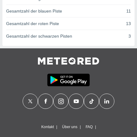
ntwicklung
serung der
Gesamtzahl der blauen Piste
11
g
Gesamtzahl der roten Piste
13
 Daten zur
n Inhalten.
Gesamtzahl der schwarzen Pisten
3
ten und
ion durch
on
,
erte
d Inhalte,
on
ung und der
ce von
nforschung
icklung
serung von
.
Kontakt
Über uns
FAQ
sere 1199