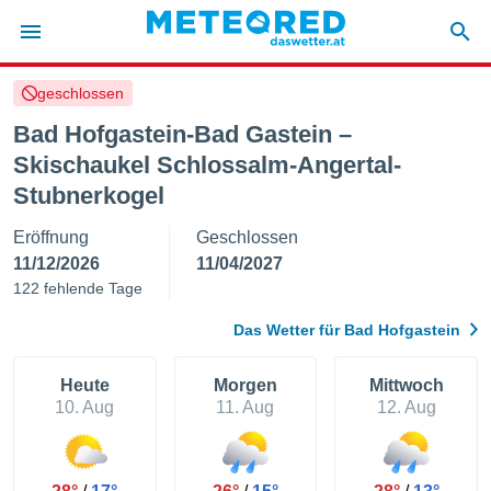
geschlossen
politik
Bad Hofgastein-Bad Gastein –
von
Skischaukel Schlossalm-Angertal-
at) wurde
Stubnerkogel
uten
m
Eröffnung
Geschlossen
llen, dass
estellten
11/12/2026
11/04/2027
nen von
122 fehlende Tage
tät sind.
 diese
Das Wetter für Bad Hofgastein
er die
Optionen
Heute
Morgen
Mittwoch
10. Aug
11. Aug
12. Aug
 cookies
s adgang
gitale