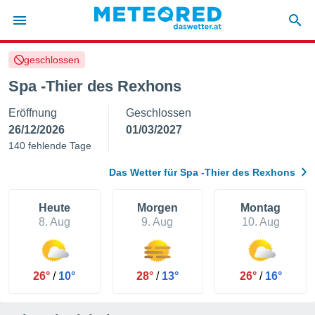
geschlossen
politik
Spa -Thier des Rexhons
von
Eröffnung
Geschlossen
at) wurde
uten
26/12/2026
01/03/2027
m
140 fehlende Tage
llen, dass
estellten
Das Wetter für Spa -Thier des Rexhons
nen von
tät sind.
 diese
Heute
Morgen
Montag
er die
8. Aug
9. Aug
10. Aug
Optionen
 cookies
26°
/
10°
28°
/
13°
26°
/
16°
s adgang
gitale