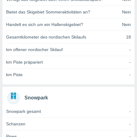
indeutige
 oder
Bietet das Skigebiet Sommeraktivitäten an?
Nein
en, um
Handelt es sich um ein Hallenskigebiet?
Nein
ezogene
Ihren
Gesamtkilometer des nordischen Skilaufs
18
 dieser
P-Adressen
km offener nordischer Skilauf
-
-
 zu
km Piste präpariert
-
 darauf
n und diese
ten. Einige
km Piste
-
rarbeiten
ezogenen
icherweise
Snowpark
age eines
en
Snowpark gesamt
-
, dem Sie
hen
Schanzen
-
 dies zu
 Sie Ihre
Pipes
-