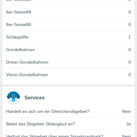
keine
r
6er-Sessellift
0
analyse
nzeige von
8er-Sessellift
0
der
erten
Schlepplifte
1
erwenden,
Gondelbahnen
0
 nicht
erte
Dreier-Gondelbahnen
0
ehen
e können
ation von
Vierer-Gondelbahnen
0
lehnen und
s
t auf
site
Services
 indem Sie
altfläche
Handelt es sich um ein Gletscherskigebiet?
Nein
 klicken.
Bietet das Skigebiet Skilanglauf an?
Ja
Zustimmung
wir und
tner
Verfügt das Skigebiet über einen Snowboardpark?
Nein