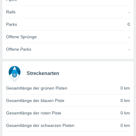
 jederzeit
oder der
Rails
-
beitung
hen, indem
ser
Parks
0
f "
en
" oder
Offene Sprünge
-
tlinie
Offene Parks
-
es
gør
Streckenarten
 under
ndlingen:
Gesamtlänge der grünen Pisten
0 km
von oder
Gesamtlänge der blauen Piste
0 km
nen auf
erät,
Gesamtlänge der roten Piste
0 km
g
 Daten zur
on
Gesamtlänge der schwarzen Pisten
0 km
igen,