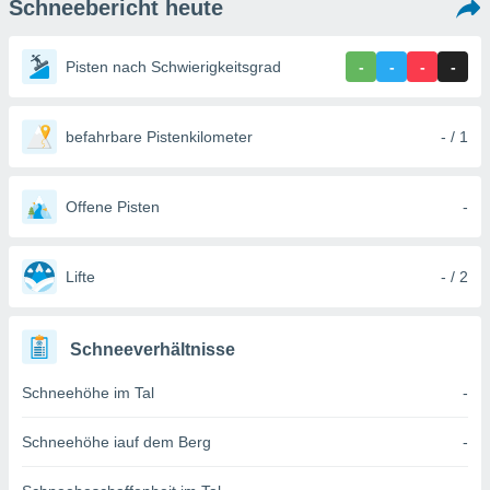
Schneebericht heute
ie auf
en basiert,
Cookies
Pisten nach Schwierigkeitsgrad
-
-
-
-
che
en
 werden,
 es uns,
befahrbare Pistenkilometer
- / 1
AKZEPTIEREN
häft zu
UND
n und Ihnen
FORTFAHREN
hochwertige
Offene Pisten
-
tenlos zur
u stellen.
EINSTELLUNGEN
uf die
Lifte
- / 2
he
en und
 klicken,
Schneeverhältnisse
 auf die
greifen und
Schneehöhe im Tal
-
er
 aller
,
Schneehöhe iauf dem Berg
-
 davon, ob
 unsere