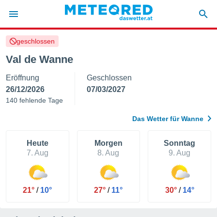
geschlossen
politik
Val de Wanne
von
Eröffnung
Geschlossen
at) wurde
uten
26/12/2026
07/03/2027
m
140 fehlende Tage
llen, dass
estellten
Das Wetter für Wanne
nen von
tät sind.
 diese
Heute
Morgen
Sonntag
er die
7. Aug
8. Aug
9. Aug
Optionen
 cookies
21°
/
10°
27°
/
11°
30°
/
14°
s adgang
gitale