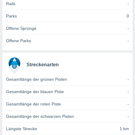
 jederzeit
Rails
-
oder der
beitung
Parks
0
hen, indem
ser
Offene Sprünge
-
f "
en
" oder
Offene Parks
-
tlinie
es
Streckenarten
gør
 under
Gesamtlänge der grünen Pisten
-
ndlingen:
von oder
Gesamtlänge der blauen Piste
-
nen auf
Gesamtlänge der roten Piste
-
erät,
g
Gesamtlänge der schwarzen Pisten
-
 Daten zur
on
Längste Strecke
1 km
igen,