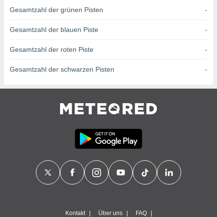
von
Gesamtzahl der grünen Pisten
-
erte
verwendung
Gesamtzahl der blauen Piste
-
n zur
Gesamtzahl der roten Piste
-
erter
rstellung
Gesamtzahl der schwarzen Pisten
-
n zur
ierung von
verwendung
n zur
erter
essung der
ung,
er
ce von
analyse von
n durch
 oder
onen von
nen
Kontakt
Über uns
FAQ