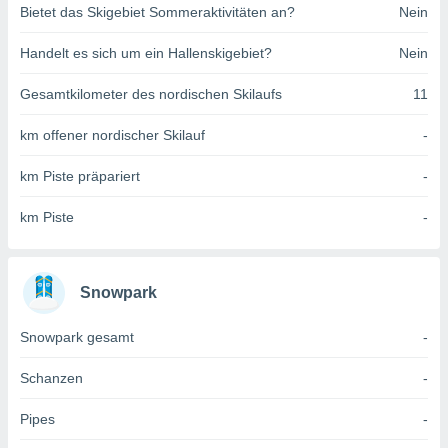
Bietet das Skigebiet Sommeraktivitäten an?
Nein
indeutige
 oder
Handelt es sich um ein Hallenskigebiet?
Nein
en, um
ezogene
Gesamtkilometer des nordischen Skilaufs
11
Ihren
 dieser
km offener nordischer Skilauf
-
P-Adressen
-
km Piste präpariert
-
 zu
 darauf
km Piste
-
n und diese
ten. Einige
rarbeiten
Snowpark
ezogenen
icherweise
Snowpark gesamt
-
age eines
en
, dem Sie
Schanzen
-
hen
 dies zu
Pipes
-
 Sie Ihre