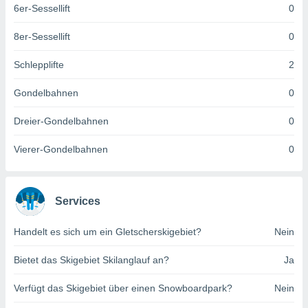
6er-Sessellift
0
keine
r
analyse
8er-Sessellift
0
nzeige von
der
Schlepplifte
2
erten
erwenden,
Gondelbahnen
0
 nicht
Dreier-Gondelbahnen
0
erte
ehen
Vierer-Gondelbahnen
0
e können
ation von
lehnen und
s
Services
t auf
site
 indem Sie
Handelt es sich um ein Gletscherskigebiet?
Nein
altfläche
 klicken.
Bietet das Skigebiet Skilanglauf an?
Ja
Zustimmung
Verfügt das Skigebiet über einen Snowboardpark?
Nein
wir und
tner