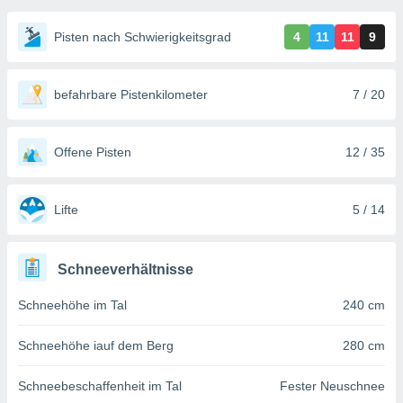
ie auf
en basiert,
Pisten nach Schwierigkeitsgrad
4
11
11
9
Cookies
che
en
 werden,
befahrbare Pistenkilometer
7 / 20
 es uns,
AKZEPTIEREN
häft zu
UND
n und Ihnen
FORTFAHREN
Offene Pisten
12 / 35
hochwertige
tenlos zur
u stellen.
EINSTELLUNGEN
Lifte
5 / 14
uf die
he
en und
Schneeverhältnisse
 klicken,
 auf die
Schneehöhe im Tal
240 cm
greifen und
er
 aller
Schneehöhe iauf dem Berg
280 cm
,
 davon, ob
Schneebeschaffenheit im Tal
Fester Neuschnee
 unsere