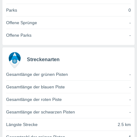
 jederzeit
oder der
Parks
0
beitung
hen, indem
Offene Sprünge
-
ser
f "
Offene Parks
-
en
" oder
tlinie
Streckenarten
es
gør
Gesamtlänge der grünen Pisten
-
 under
ndlingen:
Gesamtlänge der blauen Piste
-
von oder
Gesamtlänge der roten Piste
-
nen auf
erät,
Gesamtlänge der schwarzen Pisten
-
g
 Daten zur
Längste Strecke
2.5 km
on
igen,