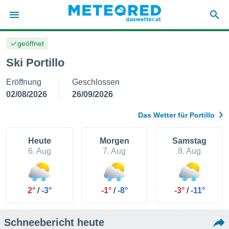
geöffnet
politik
Ski Portillo
von
Eröffnung
Geschlossen
at) wurde
uten
02/08/2026
26/09/2026
m
llen, dass
Das Wetter für Portillo
estellten
nen von
tät sind.
Heute
Morgen
Samstag
 diese
6. Aug
7. Aug
8. Aug
er die
Optionen
2°
/
-3°
-1°
/
-8°
-3°
/
-11°
 cookies
s adgang
Schneebericht heute
gitale