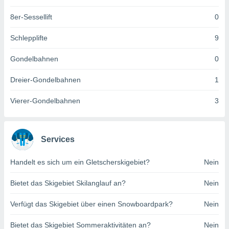
keine
r
8er-Sessellift
0
analyse
nzeige von
Schlepplifte
9
der
erten
Gondelbahnen
0
erwenden,
Dreier-Gondelbahnen
1
 nicht
erte
Vierer-Gondelbahnen
3
ehen
e können
ation von
lehnen und
Services
s
t auf
Handelt es sich um ein Gletscherskigebiet?
Nein
site
 indem Sie
altfläche
Bietet das Skigebiet Skilanglauf an?
Nein
 klicken.
Verfügt das Skigebiet über einen Snowboardpark?
Nein
Zustimmung
wir und
Bietet das Skigebiet Sommeraktivitäten an?
Nein
tner