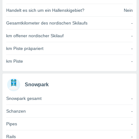
indeutige
Handelt es sich um ein Hallenskigebiet?
Nein
 oder
en, um
Gesamtkilometer des nordischen Skilaufs
-
ezogene
Ihren
km offener nordischer Skilauf
-
 dieser
P-Adressen
km Piste präpariert
-
-
 zu
km Piste
-
 darauf
n und diese
ten. Einige
rarbeiten
Snowpark
ezogenen
Snowpark gesamt
-
icherweise
age eines
en
Schanzen
-
, dem Sie
hen
Pipes
-
 dies zu
 Sie Ihre
Rails
-