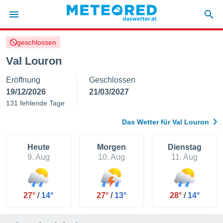
geschlossen
politik
Val Louron
von
Eröffnung
Geschlossen
at) wurde
uten
19/12/2026
21/03/2027
m
131 fehlende Tage
llen, dass
estellten
Das Wetter für Val Louron
nen von
tät sind.
 diese
Heute
Morgen
Dienstag
er die
9. Aug
10. Aug
11. Aug
Optionen
 cookies
27°
/
14°
27°
/
13°
28°
/
14°
s adgang
gitale