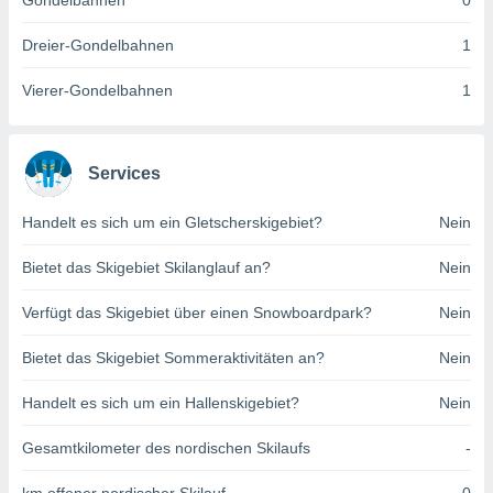
Gondelbahnen
0
indeutige
 oder
Dreier-Gondelbahnen
1
en, um
Vierer-Gondelbahnen
1
ezogene
Ihren
 dieser
P-Adressen
Services
-
 zu
Handelt es sich um ein Gletscherskigebiet?
Nein
 darauf
n und diese
ten. Einige
Bietet das Skigebiet Skilanglauf an?
Nein
rarbeiten
Verfügt das Skigebiet über einen Snowboardpark?
Nein
ezogenen
icherweise
Bietet das Skigebiet Sommeraktivitäten an?
Nein
age eines
en
Handelt es sich um ein Hallenskigebiet?
Nein
, dem Sie
hen
Gesamtkilometer des nordischen Skilaufs
-
 dies zu
 Sie Ihre