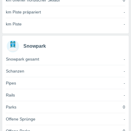
km offener nordischer Skilauf
0
 jederzeit
oder der
km Piste präpariert
-
beitung
hen, indem
ser
km Piste
-
f "
en
" oder
tlinie
Snowpark
Snowpark gesamt
-
es
gør
Schanzen
-
 under
ndlingen:
Pipes
-
von oder
Rails
-
nen auf
erät,
Parks
0
g
 Daten zur
Offene Sprünge
-
on
igen,