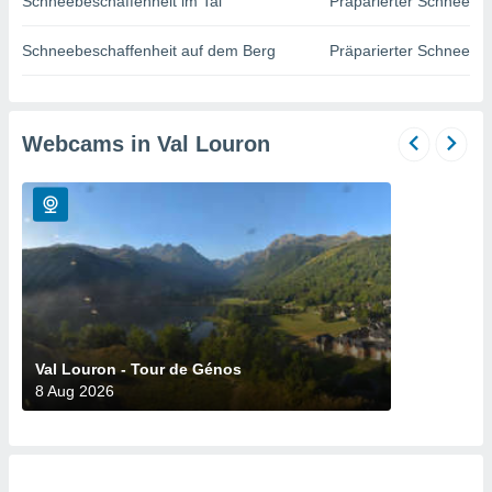
Schneebeschaffenheit im Tal
Präparierter Schnee
okies oder
 Partner
e es uns
Schneebeschaffenheit auf dem Berg
Präparierter Schnee
n, das
uf der
 verfolgen
lysieren
Webcams in Val Louron
s Profil zu
um Ihnen
ierende
nd
erte Inhalte
. Weitere
nen finden
rer
tlinie
. Sie
e
Val Louron - Tour de Génos
 jederzeit
8 Aug 2026
, indem Sie
altfläche
stellungen
n Rand
bsite