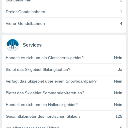
Gondelbahnen
2
indeutige
 oder
Dreier-Gondelbahnen
1
en, um
Vierer-Gondelbahnen
4
ezogene
Ihren
 dieser
P-Adressen
Services
-
 zu
Handelt es sich um ein Gletscherskigebiet?
Nein
 darauf
n und diese
ten. Einige
Bietet das Skigebiet Skilanglauf an?
Ja
rarbeiten
Verfügt das Skigebiet über einen Snowboardpark?
Nein
ezogenen
icherweise
Bietet das Skigebiet Sommeraktivitäten an?
Nein
age eines
en
Handelt es sich um ein Hallenskigebiet?
Nein
, dem Sie
hen
Gesamtkilometer des nordischen Skilaufs
125
 dies zu
 Sie Ihre