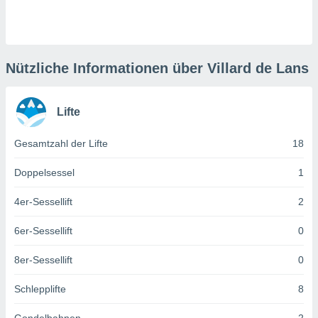
keine
r
analyse
nzeige von
der
Nützliche Informationen über Villard de Lans
erten
erwenden,
Lifte
 nicht
erte
Gesamtzahl der Lifte
18
ehen
e können
ation von
Doppelsessel
1
lehnen und
s
4er-Sessellift
2
t auf
site
6er-Sessellift
0
 indem Sie
altfläche
8er-Sessellift
0
 klicken.
Zustimmung
Schlepplifte
8
wir und
tner