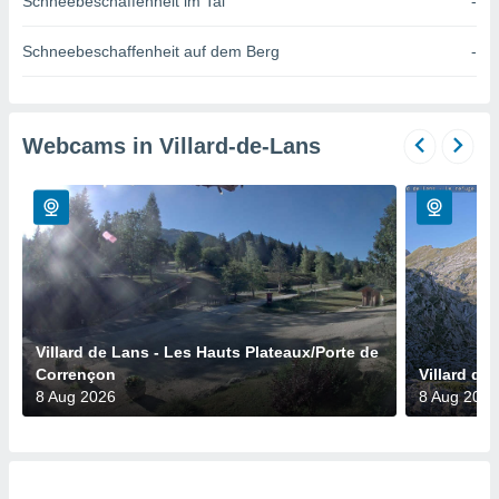
Schneebeschaffenheit im Tal
-
okies oder
 Partner
e es uns
Schneebeschaffenheit auf dem Berg
-
n, das
uf der
 verfolgen
lysieren
Webcams in Villard-de-Lans
s Profil zu
um Ihnen
ierende
nd
erte Inhalte
. Weitere
nen finden
rer
tlinie
. Sie
Villard de Lans - Les Hauts Plateaux/Porte de
e
Corrençon
Villard de
 jederzeit
8 Aug 2026
8 Aug 2026
, indem Sie
altfläche
stellungen
n Rand
bsite