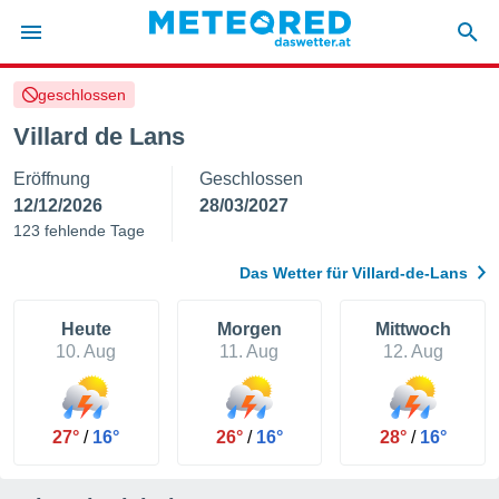
geschlossen
politik
Villard de Lans
von
Eröffnung
Geschlossen
at) wurde
uten
12/12/2026
28/03/2027
m
123 fehlende Tage
llen, dass
estellten
Das Wetter für Villard-de-Lans
nen von
tät sind.
 diese
Heute
Morgen
Mittwoch
er die
10. Aug
11. Aug
12. Aug
Optionen
 cookies
27°
/
16°
26°
/
16°
28°
/
16°
s adgang
gitale