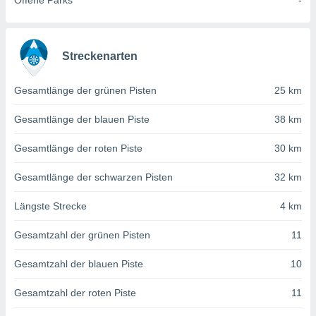
Offene Parks
-
von
erte
verwendung
n zur
Streckenarten
erter
Gesamtlänge der grünen Pisten
25 km
rstellung
n zur
Gesamtlänge der blauen Piste
38 km
ierung von
verwendung
Gesamtlänge der roten Piste
30 km
n zur
erter
Gesamtlänge der schwarzen Pisten
32 km
essung der
ung,
Längste Strecke
4 km
er
ce von
Gesamtzahl der grünen Pisten
11
analyse von
n durch
Gesamtzahl der blauen Piste
10
 oder
onen von
Gesamtzahl der roten Piste
11
nen