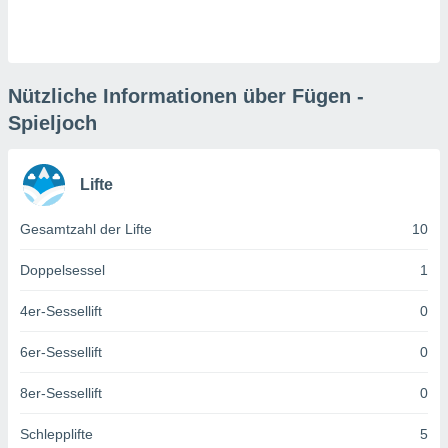
keine
r
analyse
nzeige von
der
Nützliche Informationen über Fügen -
erten
Spieljoch
erwenden,
 nicht
Lifte
erte
ehen
e können
Gesamtzahl der Lifte
10
ation von
lehnen und
Doppelsessel
1
s
t auf
4er-Sessellift
0
site
 indem Sie
6er-Sessellift
0
altfläche
 klicken.
8er-Sessellift
0
Zustimmung
wir und
Schlepplifte
5
tner