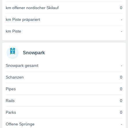
 jederzeit
oder der
km offener nordischer Skilauf
0
beitung
hen, indem
km Piste präpariert
-
ser
f "
km Piste
-
en
" oder
tlinie
Snowpark
es
Snowpark gesamt
-
gør
 under
Schanzen
0
ndlingen:
von oder
Pipes
0
nen auf
Rails
0
erät,
g
 Daten zur
Parks
0
on
igen,
Offene Sprünge
-