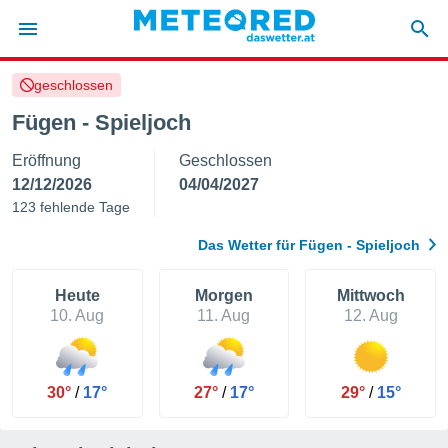
geschlossen
politik
Fügen - Spieljoch
von
Eröffnung
Geschlossen
at) wurde
uten
12/12/2026
04/04/2027
m
123 fehlende Tage
llen, dass
estellten
Das Wetter für Fügen - Spieljoch
nen von
tät sind.
 diese
Heute
Morgen
Mittwoch
er die
10. Aug
11. Aug
12. Aug
Optionen
 cookies
30°
/
17°
27°
/
17°
29°
/
15°
s adgang
gitale