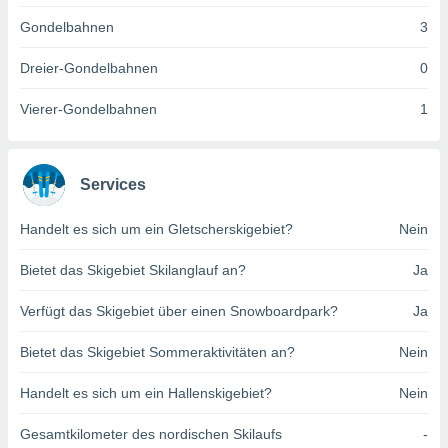
indeutige
Gondelbahnen
3
 oder
Dreier-Gondelbahnen
0
en, um
ezogene
Vierer-Gondelbahnen
1
Ihren
 dieser
P-Adressen
-
Services
 zu
 darauf
n und diese
Handelt es sich um ein Gletscherskigebiet?
Nein
ten. Einige
rarbeiten
Bietet das Skigebiet Skilanglauf an?
Ja
ezogenen
Verfügt das Skigebiet über einen Snowboardpark?
Ja
icherweise
age eines
Bietet das Skigebiet Sommeraktivitäten an?
Nein
en
, dem Sie
Handelt es sich um ein Hallenskigebiet?
Nein
hen
 dies zu
 Sie Ihre
Gesamtkilometer des nordischen Skilaufs
-