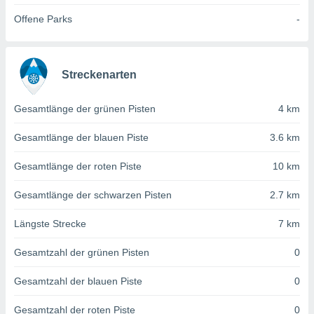
von
Offene Parks
-
erte
verwendung
n zur
Streckenarten
erter
rstellung
n zur
Gesamtlänge der grünen Pisten
4 km
ierung von
verwendung
Gesamtlänge der blauen Piste
3.6 km
n zur
Gesamtlänge der roten Piste
10 km
erter
essung der
Gesamtlänge der schwarzen Pisten
2.7 km
ung,
er
Längste Strecke
7 km
ce von
analyse von
Gesamtzahl der grünen Pisten
0
n durch
 oder
onen von
Gesamtzahl der blauen Piste
0
nen
Gesamtzahl der roten Piste
0