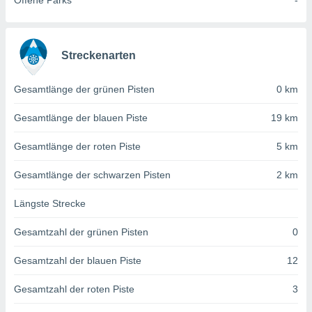
Offene Parks
-
von
erte
verwendung
n zur
Streckenarten
erter
Gesamtlänge der grünen Pisten
0 km
rstellung
n zur
Gesamtlänge der blauen Piste
19 km
ierung von
verwendung
Gesamtlänge der roten Piste
5 km
n zur
erter
Gesamtlänge der schwarzen Pisten
2 km
essung der
ung,
Längste Strecke
er
ce von
Gesamtzahl der grünen Pisten
0
analyse von
n durch
Gesamtzahl der blauen Piste
12
 oder
onen von
Gesamtzahl der roten Piste
3
nen