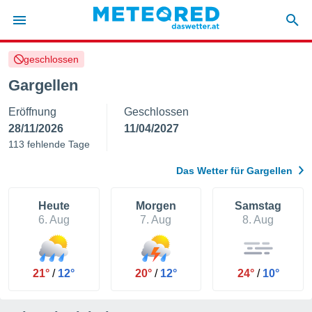
geschlossen
politik
Gargellen
von
Eröffnung
Geschlossen
at) wurde
uten
28/11/2026
11/04/2027
m
113 fehlende Tage
llen, dass
estellten
Das Wetter für Gargellen
nen von
tät sind.
 diese
Heute
Morgen
Samstag
er die
6. Aug
7. Aug
8. Aug
Optionen
 cookies
21°
/
12°
20°
/
12°
24°
/
10°
s adgang
gitale