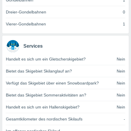
Gondelbahnen
1
indeutige
 oder
Dreier-Gondelbahnen
0
en, um
Vierer-Gondelbahnen
1
ezogene
Ihren
 dieser
P-Adressen
Services
-
 zu
Handelt es sich um ein Gletscherskigebiet?
Nein
 darauf
n und diese
ten. Einige
Bietet das Skigebiet Skilanglauf an?
Nein
rarbeiten
Verfügt das Skigebiet über einen Snowboardpark?
Nein
ezogenen
icherweise
Bietet das Skigebiet Sommeraktivitäten an?
Nein
age eines
en
Handelt es sich um ein Hallenskigebiet?
Nein
, dem Sie
hen
Gesamtkilometer des nordischen Skilaufs
-
 dies zu
 Sie Ihre