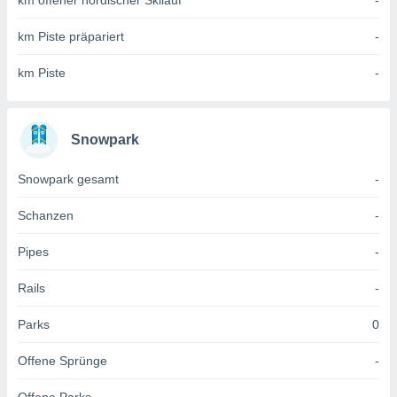
km offener nordischer Skilauf
-
 jederzeit
oder der
km Piste präpariert
-
beitung
hen, indem
ser
km Piste
-
f "
en
" oder
tlinie
Snowpark
Snowpark gesamt
-
es
gør
Schanzen
-
 under
ndlingen:
Pipes
-
von oder
Rails
-
nen auf
erät,
Parks
0
g
 Daten zur
Offene Sprünge
-
on
igen,