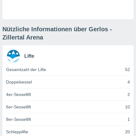
keine
r
analyse
nzeige von
der
Nützliche Informationen über Gerlos -
erten
Zillertal Arena
erwenden,
 nicht
Lifte
erte
ehen
e können
Gesamtzahl der Lifte
52
ation von
lehnen und
Doppelsessel
4
s
t auf
4er-Sessellift
2
site
 indem Sie
6er-Sessellift
10
altfläche
 klicken.
8er-Sessellift
1
Zustimmung
wir und
Schlepplifte
20
tner