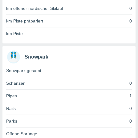
 jederzeit
oder der
km offener nordischer Skilauf
0
beitung
hen, indem
km Piste präpariert
0
ser
f "
km Piste
-
en
" oder
tlinie
Snowpark
es
Snowpark gesamt
-
gør
 under
Schanzen
0
ndlingen:
von oder
Pipes
1
nen auf
Rails
0
erät,
g
 Daten zur
Parks
0
on
igen,
Offene Sprünge
-