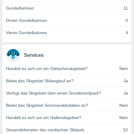
indeutige
Gondelbahnen
11
 oder
Dreier-Gondelbahnen
0
en, um
ezogene
Vierer-Gondelbahnen
4
Ihren
 dieser
P-Adressen
-
Services
 zu
 darauf
n und diese
Handelt es sich um ein Gletscherskigebiet?
Nein
ten. Einige
rarbeiten
Bietet das Skigebiet Skilanglauf an?
Ja
ezogenen
Verfügt das Skigebiet über einen Snowboardpark?
Ja
icherweise
age eines
Bietet das Skigebiet Sommeraktivitäten an?
Nein
en
, dem Sie
Handelt es sich um ein Hallenskigebiet?
Nein
hen
 dies zu
 Sie Ihre
Gesamtkilometer des nordischen Skilaufs
52