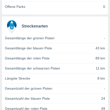
von
Offene Parks
0
erte
verwendung
n zur
Streckenarten
erter
rstellung
n zur
Gesamtlänge der grünen Pisten
-
ierung von
verwendung
Gesamtlänge der blauen Piste
43 km
n zur
Gesamtlänge der roten Piste
89 km
erter
essung der
Gesamtlänge der schwarzen Pisten
11 km
ung,
er
Längste Strecke
8 km
ce von
analyse von
Gesamtzahl der grünen Pisten
-
n durch
 oder
onen von
Gesamtzahl der blauen Piste
24
nen
Gesamtzahl der roten Piste
49