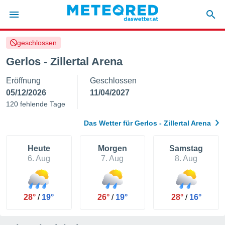
geschlossen
politik
Gerlos - Zillertal Arena
von
Eröffnung
Geschlossen
at) wurde
uten
05/12/2026
11/04/2027
m
120 fehlende Tage
llen, dass
estellten
Das Wetter für Gerlos - Zillertal Arena
nen von
tät sind.
 diese
Heute
Morgen
Samstag
er die
6. Aug
7. Aug
8. Aug
Optionen
 cookies
28°
/
19°
26°
/
19°
28°
/
16°
s adgang
gitale