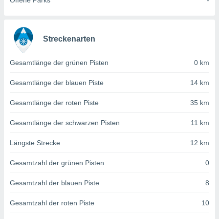
Offene Parks
-
von
erte
verwendung
n zur
Streckenarten
erter
Gesamtlänge der grünen Pisten
0 km
rstellung
n zur
Gesamtlänge der blauen Piste
14 km
ierung von
verwendung
Gesamtlänge der roten Piste
35 km
n zur
erter
Gesamtlänge der schwarzen Pisten
11 km
essung der
ung,
Längste Strecke
12 km
er
ce von
Gesamtzahl der grünen Pisten
0
analyse von
n durch
Gesamtzahl der blauen Piste
8
 oder
onen von
Gesamtzahl der roten Piste
10
nen