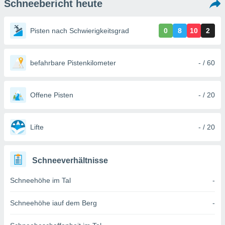
Schneebericht heute
ie auf
en basiert,
Cookies
Pisten nach Schwierigkeitsgrad
0
8
10
2
che
en
 werden,
 es uns,
befahrbare Pistenkilometer
- / 60
AKZEPTIEREN
häft zu
UND
n und Ihnen
FORTFAHREN
hochwertige
Offene Pisten
- / 20
tenlos zur
u stellen.
EINSTELLUNGEN
uf die
Lifte
- / 20
he
en und
 klicken,
Schneeverhältnisse
 auf die
greifen und
Schneehöhe im Tal
-
er
 aller
,
Schneehöhe iauf dem Berg
-
 davon, ob
 unsere