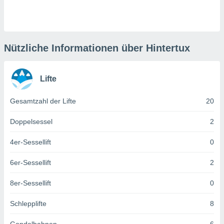
keine
r
analyse
nzeige von
der
Nützliche Informationen über Hintertux
erten
erwenden,
Lifte
 nicht
erte
Gesamtzahl der Lifte
20
ehen
e können
ation von
Doppelsessel
2
lehnen und
s
4er-Sessellift
0
t auf
site
6er-Sessellift
2
 indem Sie
altfläche
8er-Sessellift
0
 klicken.
Zustimmung
Schlepplifte
8
wir und
tner