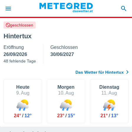
geschlossen
politik
Hintertux
von
Eröffnung
Geschlossen
at) wurde
uten
26/09/2026
30/06/2027
m
48 fehlende Tage
llen, dass
estellten
Das Wetter für Hintertux
nen von
tät sind.
 diese
Heute
Morgen
Dienstag
er die
9. Aug
10. Aug
11. Aug
Optionen
 cookies
24°
/
12°
23°
/
15°
21°
/
13°
s adgang
gitale