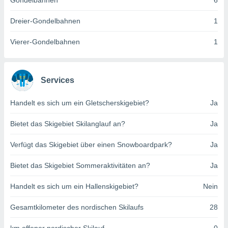
Gondelbahnen
6
indeutige
 oder
Dreier-Gondelbahnen
1
en, um
Vierer-Gondelbahnen
1
ezogene
Ihren
 dieser
P-Adressen
Services
-
 zu
Handelt es sich um ein Gletscherskigebiet?
Ja
 darauf
n und diese
ten. Einige
Bietet das Skigebiet Skilanglauf an?
Ja
rarbeiten
Verfügt das Skigebiet über einen Snowboardpark?
Ja
ezogenen
icherweise
Bietet das Skigebiet Sommeraktivitäten an?
Ja
age eines
en
Handelt es sich um ein Hallenskigebiet?
Nein
, dem Sie
hen
Gesamtkilometer des nordischen Skilaufs
28
 dies zu
 Sie Ihre