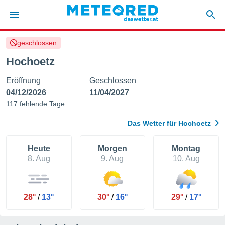
geschlossen
politik
Hochoetz
von
Eröffnung
Geschlossen
at) wurde
uten
04/12/2026
11/04/2027
m
117 fehlende Tage
llen, dass
estellten
Das Wetter für Hochoetz
nen von
tät sind.
 diese
Heute
Morgen
Montag
er die
8. Aug
9. Aug
10. Aug
Optionen
 cookies
28°
/
13°
30°
/
16°
29°
/
17°
s adgang
gitale