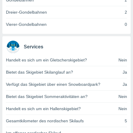
Gondelbahnen
2
indeutige
 oder
Dreier-Gondelbahnen
2
en, um
Vierer-Gondelbahnen
0
ezogene
Ihren
 dieser
P-Adressen
Services
-
 zu
Handelt es sich um ein Gletscherskigebiet?
Nein
 darauf
n und diese
ten. Einige
Bietet das Skigebiet Skilanglauf an?
Ja
rarbeiten
Verfügt das Skigebiet über einen Snowboardpark?
Ja
ezogenen
icherweise
Bietet das Skigebiet Sommeraktivitäten an?
Nein
age eines
en
Handelt es sich um ein Hallenskigebiet?
Nein
, dem Sie
hen
Gesamtkilometer des nordischen Skilaufs
5
 dies zu
 Sie Ihre