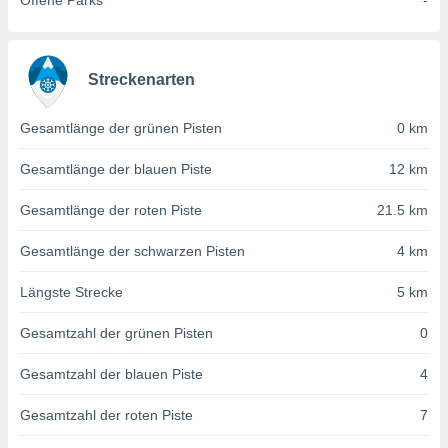
Offene Parks
-
von
erte
verwendung
n zur
Streckenarten
erter
Gesamtlänge der grünen Pisten
0 km
rstellung
n zur
Gesamtlänge der blauen Piste
12 km
ierung von
verwendung
Gesamtlänge der roten Piste
21.5 km
n zur
erter
Gesamtlänge der schwarzen Pisten
4 km
essung der
ung,
Längste Strecke
5 km
er
ce von
Gesamtzahl der grünen Pisten
0
analyse von
n durch
Gesamtzahl der blauen Piste
4
 oder
onen von
Gesamtzahl der roten Piste
7
nen