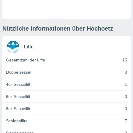
keine
r
analyse
nzeige von
der
Nützliche Informationen über Hochoetz
erten
erwenden,
Lifte
 nicht
erte
Gesamtzahl der Lifte
15
ehen
e können
ation von
Doppelsessel
3
lehnen und
s
4er-Sessellift
1
t auf
site
6er-Sessellift
0
 indem Sie
altfläche
8er-Sessellift
0
 klicken.
Zustimmung
Schlepplifte
7
wir und
tner