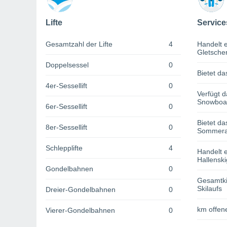
Lifte
Service
Gesamtzahl der Lifte
4
Handelt e
Gletsche
Doppelsessel
0
Bietet da
4er-Sessellift
0
Verfügt d
Snowboa
6er-Sessellift
0
Bietet da
8er-Sessellift
0
Sommerak
Schlepplifte
4
Handelt e
Hallenski
Gondelbahnen
0
Gesamtki
Skilaufs
Dreier-Gondelbahnen
0
km offene
Vierer-Gondelbahnen
0