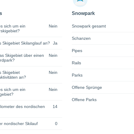
s
Snowpark
s sich um ein
Nein
Snowpark gesamt
rskigebiet?
Schanzen
s Skigebiet Skilanglauf an?
Ja
Pipes
as Skigebiet über einen
Nein
rdpark?
Rails
s Skigebiet
Nein
Parks
tivitäten an?
Offene Sprünge
s sich um ein
Nein
gebiet?
Offene Parks
lometer des nordischen
14
r nordischer Skilauf
0