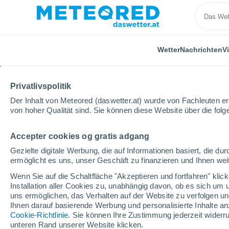
Wetter
Nachrichten
V
Privatlivspolitik
Der Inhalt von Meteored (daswetter.at) wurde von Fachleuten erst
von hoher Qualität sind. Sie können diese Website über die fol
Accepter cookies og gratis adgang
Home
Steiermark
Hohentauern
Wintersport
Gezielte digitale Werbung, die auf Informationen basiert, die 
ermöglicht es uns, unser Geschäft zu finanzieren und Ihnen weit
geschlossen
Wenn Sie auf die Schaltfläche "Akzeptieren und fortfahren" kli
Installation aller Cookies zu, unabhängig davon, ob es sich um 
Hohentauern
uns ermöglichen, das Verhalten auf der Website zu verfolgen und
Ihnen darauf basierende Werbung und personalisierte Inhalte an
Cookie-Richtlinie
. Sie können Ihre Zustimmung jederzeit widerru
Eröffnung
Geschlossen
unteren Rand unserer Website klicken.