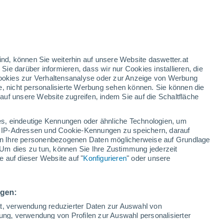
20°
/
14°
22°
/
13°
25°
/
13°
ind, können Sie weiterhin auf unsere Website daswetter.at
 Sie darüber informieren, dass wir nur Cookies installieren, die
 Cookies zur Verhaltensanalyse oder zur Anzeige von Werbung
Schneeverhältnisse
e, nicht personalisierte Werbung sehen können. Sie können die
uf unsere Website zugreifen, indem Sie auf die Schaltfläche
Schneehöhe im Tal
0 cm
s, eindeutige Kennungen oder ähnliche Technologien, um
Schneehöhe iauf dem Berg
-
 IP-Adressen und Cookie-Kennungen zu speichern, darauf
iten Ihre personenbezogenen Daten möglicherweise auf Grundlage
Um dies zu tun, können Sie Ihre Zustimmung jederzeit
Schneebeschaffenheit im Tal
-
 auf dieser Website auf "
Konfigurieren
" oder unsere
Schneebeschaffenheit auf dem Berg
-
ngen:
ät, verwendung reduzierter Daten zur Auswahl von
bung, verwendung von Profilen zur Auswahl personalisierter