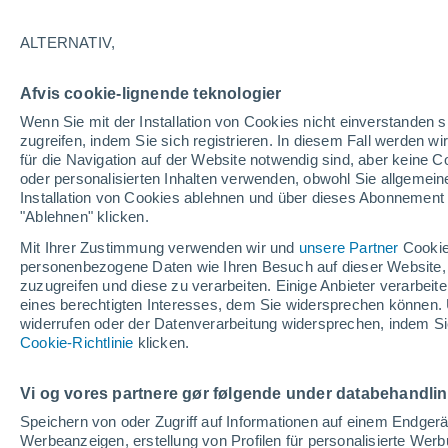
25/12/2026
07/03/2027
139 fehlende Tage
ALTERNATIV,
Afvis cookie-lignende teknologier
Schneebericht heute
Wenn Sie mit der Installation von Cookies nicht einverstanden s
zugreifen, indem Sie sich registrieren. In diesem Fall werden wir
für die Navigation auf der Website notwendig sind, aber keine
Pisten nach
0
3
4
1
oder personalisierten Inhalten verwenden, obwohl Sie allgemein
Schwierigkeitsgrad
Installation von Cookies ablehnen und über dieses Abonnement a
"Ablehnen" klicken.
befahrbare Pistenkilometer
0 / 11
Mit Ihrer Zustimmung verwenden wir und
unsere Partner
Cookie
personenbezogene Daten wie Ihren Besuch auf dieser Website,
zuzugreifen und diese zu verarbeiten. Einige Anbieter verarbe
eines berechtigten Interesses, dem Sie widersprechen können. 
Offene Pisten
0 / 8
widerrufen oder der Datenverarbeitung widersprechen, indem Sie
Cookie-Richtlinie
klicken.
Lifte
0 / 4
Vi og vores partnere gør følgende under databehandli
Speichern von oder Zugriff auf Informationen auf einem Endger
Werbeanzeigen, erstellung von Profilen für personalisierte Wer