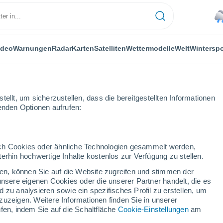
ideo
Warnungen
Radar
Karten
Satelliten
Wettermodelle
Welt
Winterspo
ellt, um sicherzustellen, dass die bereitgestellten Informationen
genden Optionen aufrufen:
durch Cookies oder ähnliche Technologien gesammelt werden,
erhin hochwertige Inhalte kostenlos zur Verfügung zu stellen.
Das Wetter für Hohentauern
cken, können Sie auf die Website zugreifen und stimmen der
unsere eigenen Cookies oder die unserer Partner handelt, die es
 zu analysieren sowie ein spezifisches Profil zu erstellen, um
Heute
Morgen
Sonntag
zuzeigen. Weitere Informationen finden Sie in unserer
7. Aug
8. Aug
9. Aug
fen, indem Sie auf die Schaltfläche
Cookie-Einstellungen
am