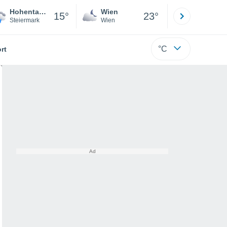
Hohentauern
Wien
Innsbruck
15°
23°
Steiermark
Wien
Tirol
°C
rt