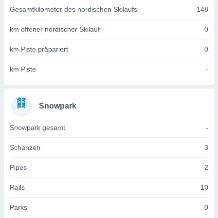
 jederzeit
Gesamtkilometer des nordischen Skilaufs
148
oder der
beitung
km offener nordischer Skilauf
0
hen, indem
ser
f "
km Piste präpariert
0
en
" oder
km Piste
-
tlinie
es
Snowpark
gør
 under
Snowpark gesamt
-
ndlingen:
von oder
Schanzen
3
nen auf
Pipes
2
erät,
g
Rails
10
 Daten zur
on
Parks
0
igen,