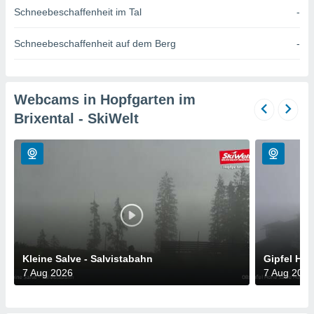
okies oder
Schneebeschaffenheit im Tal
-
 Partner
e es uns
Schneebeschaffenheit auf dem Berg
-
n, das
uf der
 verfolgen
lysieren
Webcams in Hopfgarten im
s Profil zu
Brixental - SkiWelt
um Ihnen
ierende
nd
erte Inhalte
. Weitere
nen finden
rer
tlinie
. Sie
e
 jederzeit
, indem Sie
Kleine Salve - Salvistabahn
Gipfel Hoh
altfläche
7 Aug 2026
7 Aug 2026
stellungen
n Rand
bsite