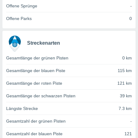
von
Offene Sprünge
-
erte
verwendung
Offene Parks
0
n zur
erter
rstellung
Streckenarten
n zur
ierung von
Gesamtlänge der grünen Pisten
0 km
verwendung
n zur
Gesamtlänge der blauen Piste
115 km
erter
essung der
Gesamtlänge der roten Piste
121 km
ung,
er
Gesamtlänge der schwarzen Pisten
39 km
ce von
analyse von
Längste Strecke
7.3 km
n durch
 oder
Gesamtzahl der grünen Pisten
-
onen von
Gesamtzahl der blauen Piste
121
nen