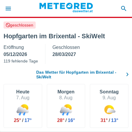
geschlossen
politik
Hopfgarten im Brixental - SkiWelt
von
Eröffnung
Geschlossen
at) wurde
uten
05/12/2026
28/03/2027
m
119 fehlende Tage
llen, dass
estellten
Das Wetter für Hopfgarten im Brixental -
nen von
SkiWelt
tät sind.
 diese
Heute
Morgen
Sonntag
er die
7. Aug
8. Aug
9. Aug
Optionen
 cookies
s adgang
25°
/
17°
28°
/
16°
31°
/
13°
gitale