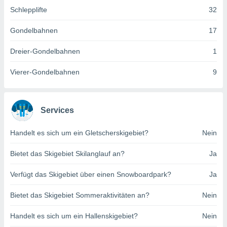
indeutige
Schlepplifte
32
 oder
Gondelbahnen
17
en, um
ezogene
Dreier-Gondelbahnen
1
Ihren
 dieser
Vierer-Gondelbahnen
9
P-Adressen
-
 zu
 darauf
Services
n und diese
ten. Einige
rarbeiten
Handelt es sich um ein Gletscherskigebiet?
Nein
ezogenen
Bietet das Skigebiet Skilanglauf an?
Ja
icherweise
age eines
Verfügt das Skigebiet über einen Snowboardpark?
Ja
en
, dem Sie
Bietet das Skigebiet Sommeraktivitäten an?
Nein
hen
 dies zu
Handelt es sich um ein Hallenskigebiet?
Nein
 Sie Ihre