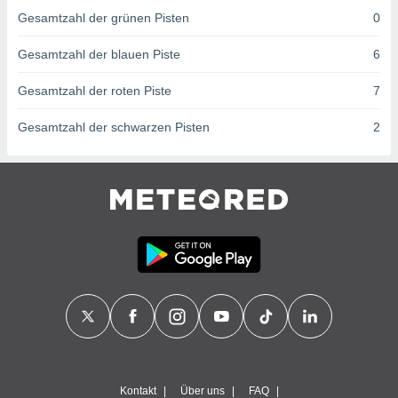
von
Gesamtzahl der grünen Pisten
0
erte
verwendung
Gesamtzahl der blauen Piste
6
n zur
Gesamtzahl der roten Piste
7
erter
rstellung
Gesamtzahl der schwarzen Pisten
2
n zur
ierung von
verwendung
n zur
erter
essung der
ung,
er
ce von
analyse von
n durch
 oder
onen von
nen
Kontakt
Über uns
FAQ