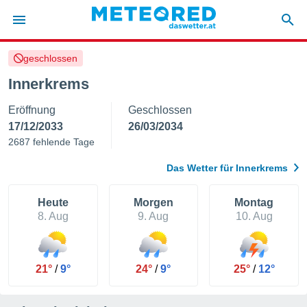
geschlossen
politik
Innerkrems
von
Eröffnung
Geschlossen
at) wurde
uten
17/12/2033
26/03/2034
m
2687 fehlende Tage
llen, dass
estellten
Das Wetter für Innerkrems
nen von
tät sind.
 diese
Heute
Morgen
Montag
er die
8. Aug
9. Aug
10. Aug
Optionen
 cookies
21°
/
9°
24°
/
9°
25°
/
12°
s adgang
gitale