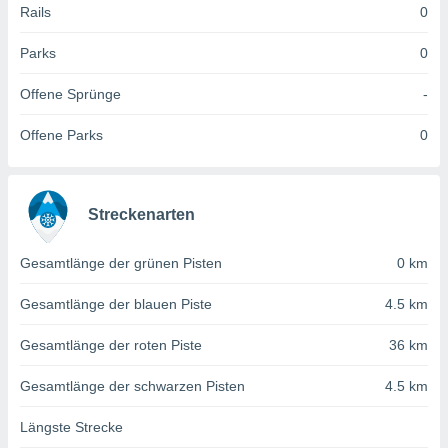
 jederzeit
Rails
0
oder der
beitung
Parks
0
hen, indem
ser
Offene Sprünge
-
f "
en
" oder
Offene Parks
0
tlinie
es
Streckenarten
gør
 under
Gesamtlänge der grünen Pisten
0 km
ndlingen:
von oder
Gesamtlänge der blauen Piste
4.5 km
nen auf
Gesamtlänge der roten Piste
36 km
erät,
g
Gesamtlänge der schwarzen Pisten
4.5 km
 Daten zur
on
Längste Strecke
igen,