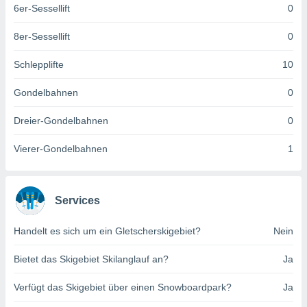
6er-Sessellift
0
keine
r
analyse
8er-Sessellift
0
nzeige von
der
Schlepplifte
10
erten
erwenden,
Gondelbahnen
0
 nicht
Dreier-Gondelbahnen
0
erte
ehen
Vierer-Gondelbahnen
1
e können
ation von
lehnen und
s
Services
t auf
site
 indem Sie
Handelt es sich um ein Gletscherskigebiet?
Nein
altfläche
 klicken.
Bietet das Skigebiet Skilanglauf an?
Ja
Zustimmung
Verfügt das Skigebiet über einen Snowboardpark?
Ja
wir und
tner