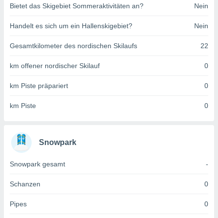
Bietet das Skigebiet Sommeraktivitäten an?
Nein
indeutige
 oder
Handelt es sich um ein Hallenskigebiet?
Nein
en, um
ezogene
Gesamtkilometer des nordischen Skilaufs
22
Ihren
 dieser
km offener nordischer Skilauf
0
P-Adressen
-
km Piste präpariert
0
 zu
 darauf
km Piste
0
n und diese
ten. Einige
rarbeiten
Snowpark
ezogenen
icherweise
Snowpark gesamt
-
age eines
en
, dem Sie
Schanzen
0
hen
 dies zu
Pipes
0
 Sie Ihre