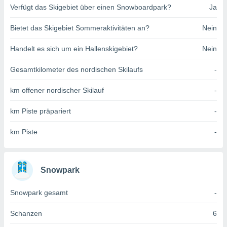
Verfügt das Skigebiet über einen Snowboardpark?
Ja
indeutige
 oder
Bietet das Skigebiet Sommeraktivitäten an?
Nein
en, um
ezogene
Handelt es sich um ein Hallenskigebiet?
Nein
Ihren
 dieser
Gesamtkilometer des nordischen Skilaufs
-
P-Adressen
-
km offener nordischer Skilauf
-
 zu
 darauf
km Piste präpariert
-
n und diese
ten. Einige
km Piste
-
rarbeiten
ezogenen
icherweise
Snowpark
age eines
en
, dem Sie
Snowpark gesamt
-
hen
 dies zu
Schanzen
6
 Sie Ihre