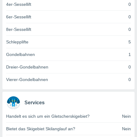
keine
4er-Sessellift
0
r
analyse
6er-Sessellift
0
nzeige von
der
8er-Sessellift
0
erten
erwenden,
Schlepplifte
5
 nicht
Gondelbahnen
1
erte
ehen
Dreier-Gondelbahnen
0
e können
ation von
Vierer-Gondelbahnen
0
lehnen und
s
t auf
site
Services
 indem Sie
altfläche
 klicken.
Handelt es sich um ein Gletscherskigebiet?
Nein
Zustimmung
Bietet das Skigebiet Skilanglauf an?
Nein
wir und
tner