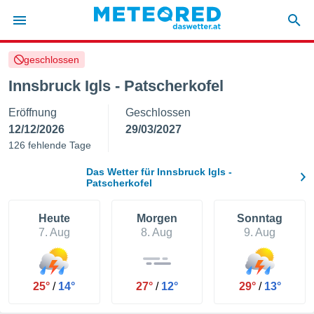
geschlossen
politik
Innsbruck Igls - Patscherkofel
von
Eröffnung
Geschlossen
at) wurde
uten
12/12/2026
29/03/2027
m
126 fehlende Tage
llen, dass
estellten
Das Wetter für Innsbruck Igls -
nen von
Patscherkofel
tät sind.
 diese
Heute
Morgen
Sonntag
er die
7. Aug
8. Aug
9. Aug
Optionen
 cookies
s adgang
25°
/
14°
27°
/
12°
29°
/
13°
gitale