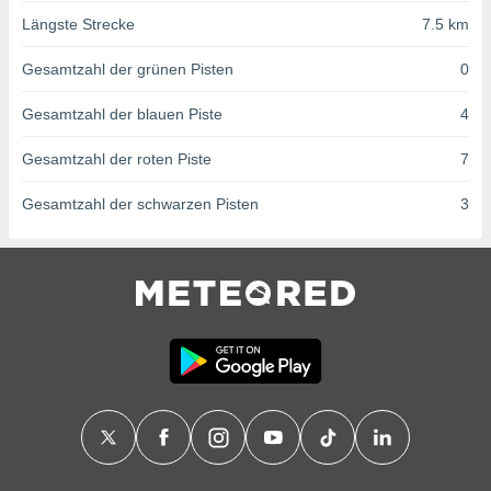
von
Längste Strecke
7.5 km
erte
verwendung
Gesamtzahl der grünen Pisten
0
n zur
Gesamtzahl der blauen Piste
4
erter
rstellung
Gesamtzahl der roten Piste
7
n zur
ierung von
Gesamtzahl der schwarzen Pisten
3
verwendung
n zur
erter
essung der
ung,
er
ce von
analyse von
n durch
 oder
onen von
nen