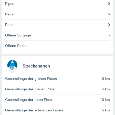
 jederzeit
Pipes
0
oder der
beitung
Rails
6
hen, indem
ser
Parks
0
f "
en
" oder
Offene Sprünge
-
tlinie
Offene Parks
-
es
gør
 under
Streckenarten
ndlingen:
von oder
Gesamtlänge der grünen Pisten
0 km
nen auf
Gesamtlänge der blauen Piste
4 km
erät,
g
Gesamtlänge der roten Piste
10 km
 Daten zur
on
Gesamtlänge der schwarzen Pisten
5 km
igen,