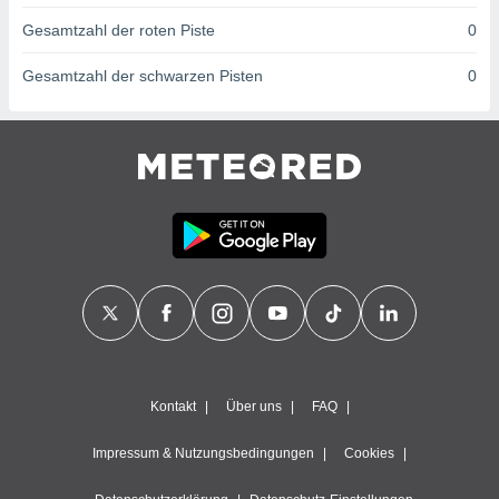
ntwicklung
Gesamtzahl der roten Piste
0
serung der
g
Gesamtzahl der schwarzen Pisten
0
 Daten zur
n Inhalten.
ten und
ion durch
on
,
erte
d Inhalte,
on
ung und der
ce von
nforschung
icklung
Kontakt
Über uns
FAQ
serung von
.
Impressum & Nutzungsbedingungen
Cookies
sere 1199