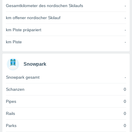
 jederzeit
Gesamtkilometer des nordischen Skilaufs
-
oder der
beitung
km offener nordischer Skilauf
-
hen, indem
ser
f "
km Piste präpariert
-
en
" oder
km Piste
-
tlinie
es
Snowpark
gør
 under
Snowpark gesamt
-
ndlingen:
von oder
Schanzen
0
nen auf
Pipes
0
erät,
g
Rails
0
 Daten zur
on
Parks
0
igen,