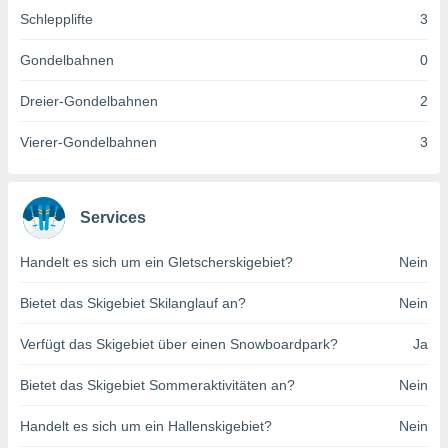
indeutige
Schlepplifte
3
 oder
Gondelbahnen
0
en, um
ezogene
Dreier-Gondelbahnen
2
Ihren
 dieser
Vierer-Gondelbahnen
3
P-Adressen
-
 zu
 darauf
Services
n und diese
ten. Einige
rarbeiten
Handelt es sich um ein Gletscherskigebiet?
Nein
ezogenen
Bietet das Skigebiet Skilanglauf an?
Nein
icherweise
age eines
Verfügt das Skigebiet über einen Snowboardpark?
Ja
en
, dem Sie
Bietet das Skigebiet Sommeraktivitäten an?
Nein
hen
 dies zu
Handelt es sich um ein Hallenskigebiet?
Nein
 Sie Ihre