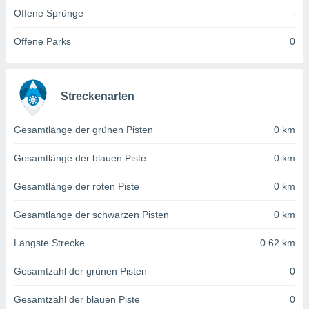
von
Offene Sprünge
-
erte
verwendung
Offene Parks
0
n zur
erter
rstellung
Streckenarten
n zur
ierung von
Gesamtlänge der grünen Pisten
0 km
verwendung
n zur
Gesamtlänge der blauen Piste
0 km
erter
essung der
Gesamtlänge der roten Piste
0 km
ung,
er
Gesamtlänge der schwarzen Pisten
0 km
ce von
analyse von
Längste Strecke
0.62 km
n durch
 oder
Gesamtzahl der grünen Pisten
0
onen von
Gesamtzahl der blauen Piste
0
nen