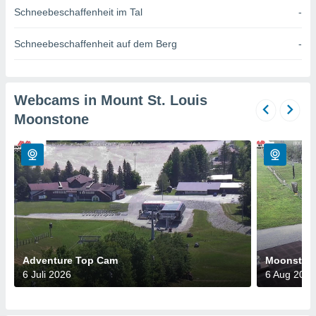
okies oder
Schneebeschaffenheit im Tal
-
 Partner
e es uns
Schneebeschaffenheit auf dem Berg
-
n, das
uf der
 verfolgen
lysieren
Webcams in Mount St. Louis
s Profil zu
Moonstone
um Ihnen
ierende
nd
erte Inhalte
. Weitere
nen finden
rer
tlinie
. Sie
e
 jederzeit
, indem Sie
Adventure Top Cam
Moonston
altfläche
6 Juli 2026
6 Aug 2026
stellungen
n Rand
bsite