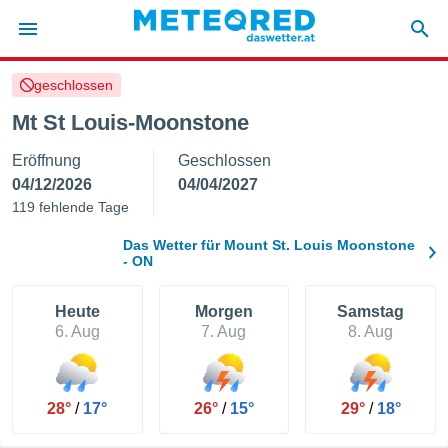
geschlossen
politik
Mt St Louis-Moonstone
von
Eröffnung
Geschlossen
at) wurde
uten
04/12/2026
04/04/2027
m
119 fehlende Tage
llen, dass
estellten
Das Wetter für Mount St. Louis Moonstone
nen von
- ON
tät sind.
 diese
Heute
Morgen
Samstag
er die
6. Aug
7. Aug
8. Aug
Optionen
 cookies
s adgang
28°
/
17°
26°
/
15°
29°
/
18°
gitale