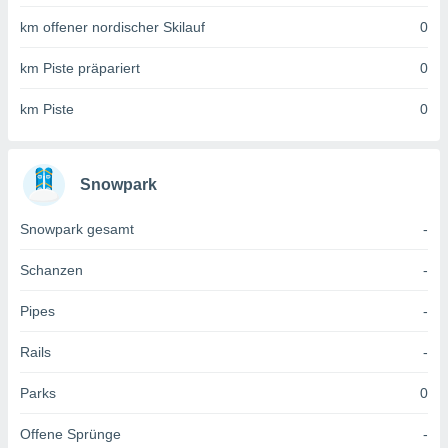
 jederzeit
oder der
km offener nordischer Skilauf
0
beitung
hen, indem
km Piste präpariert
0
ser
f "
km Piste
0
en
" oder
tlinie
Snowpark
es
Snowpark gesamt
-
gør
 under
Schanzen
-
ndlingen:
von oder
Pipes
-
nen auf
Rails
-
erät,
g
 Daten zur
Parks
0
on
igen,
Offene Sprünge
-