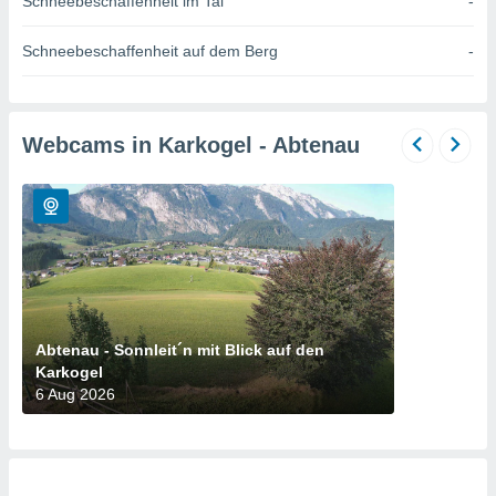
Schneebeschaffenheit im Tal
-
okies oder
 Partner
e es uns
Schneebeschaffenheit auf dem Berg
-
n, das
uf der
 verfolgen
lysieren
Webcams in Karkogel - Abtenau
s Profil zu
um Ihnen
ierende
nd
erte Inhalte
. Weitere
nen finden
rer
tlinie
. Sie
Abtenau - Sonnleit´n mit Blick auf den
e
Karkogel
 jederzeit
6 Aug 2026
, indem Sie
altfläche
stellungen
n Rand
bsite