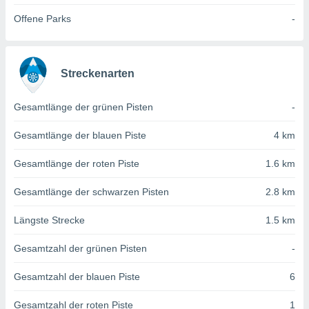
von
Offene Parks
-
erte
verwendung
n zur
Streckenarten
erter
rstellung
n zur
Gesamtlänge der grünen Pisten
-
ierung von
verwendung
Gesamtlänge der blauen Piste
4 km
n zur
Gesamtlänge der roten Piste
1.6 km
erter
essung der
Gesamtlänge der schwarzen Pisten
2.8 km
ung,
er
Längste Strecke
1.5 km
ce von
analyse von
Gesamtzahl der grünen Pisten
-
n durch
 oder
onen von
Gesamtzahl der blauen Piste
6
nen
Gesamtzahl der roten Piste
1