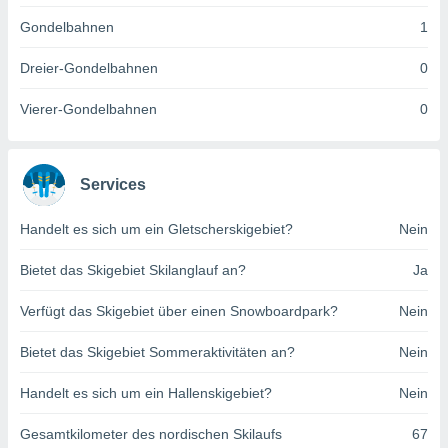
indeutige
Gondelbahnen
1
 oder
Dreier-Gondelbahnen
0
en, um
ezogene
Vierer-Gondelbahnen
0
Ihren
 dieser
P-Adressen
-
Services
 zu
 darauf
n und diese
Handelt es sich um ein Gletscherskigebiet?
Nein
ten. Einige
rarbeiten
Bietet das Skigebiet Skilanglauf an?
Ja
ezogenen
Verfügt das Skigebiet über einen Snowboardpark?
Nein
icherweise
age eines
Bietet das Skigebiet Sommeraktivitäten an?
Nein
en
, dem Sie
Handelt es sich um ein Hallenskigebiet?
Nein
hen
 dies zu
 Sie Ihre
Gesamtkilometer des nordischen Skilaufs
67