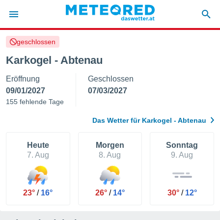
geschlossen
politik
Karkogel - Abtenau
von
Eröffnung
Geschlossen
at) wurde
uten
09/01/2027
07/03/2027
m
155 fehlende Tage
llen, dass
estellten
Das Wetter für Karkogel - Abtenau
nen von
tät sind.
 diese
Heute
Morgen
Sonntag
er die
7. Aug
8. Aug
9. Aug
Optionen
 cookies
23°
/
16°
26°
/
14°
30°
/
12°
s adgang
gitale