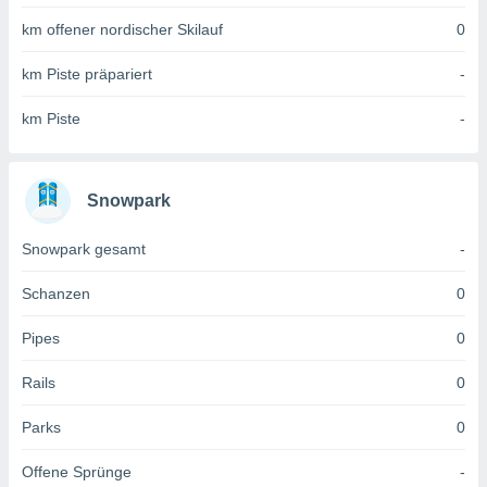
 jederzeit
oder der
km offener nordischer Skilauf
0
beitung
hen, indem
km Piste präpariert
-
ser
f "
km Piste
-
en
" oder
tlinie
Snowpark
es
Snowpark gesamt
-
gør
 under
Schanzen
0
ndlingen:
von oder
Pipes
0
nen auf
Rails
0
erät,
g
 Daten zur
Parks
0
on
igen,
Offene Sprünge
-