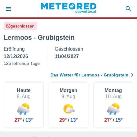
geschlossen
politik
Lermoos - Grubigstein
von
Eröffnung
Geschlossen
at) wurde
uten
12/12/2026
11/04/2027
m
125 fehlende Tage
llen, dass
estellten
Das Wetter für Lermoos - Grubigstein
nen von
tät sind.
 diese
Heute
Morgen
Montag
er die
8. Aug
9. Aug
10. Aug
Optionen
 cookies
27°
/
13°
29°
/
13°
27°
/
15°
s adgang
gitale