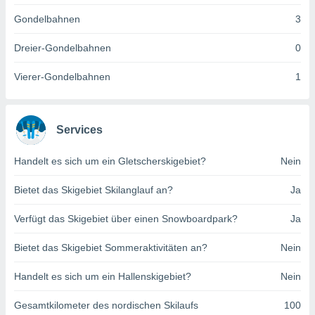
indeutige
Gondelbahnen
3
 oder
Dreier-Gondelbahnen
0
en, um
ezogene
Vierer-Gondelbahnen
1
Ihren
 dieser
P-Adressen
-
Services
 zu
 darauf
n und diese
Handelt es sich um ein Gletscherskigebiet?
Nein
ten. Einige
rarbeiten
Bietet das Skigebiet Skilanglauf an?
Ja
ezogenen
Verfügt das Skigebiet über einen Snowboardpark?
Ja
icherweise
age eines
Bietet das Skigebiet Sommeraktivitäten an?
Nein
en
, dem Sie
Handelt es sich um ein Hallenskigebiet?
Nein
hen
 dies zu
 Sie Ihre
Gesamtkilometer des nordischen Skilaufs
100