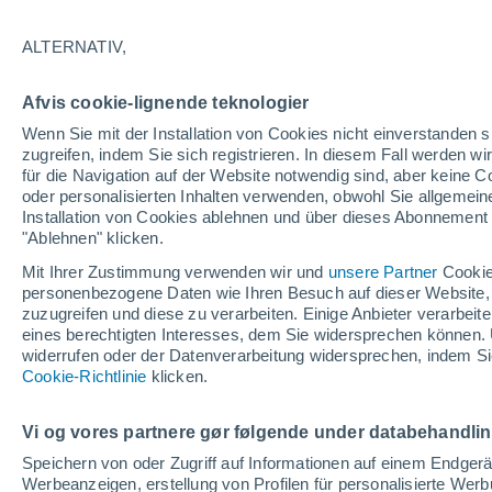
26/12/2026
14/03/2027
141 fehlende Tage
ALTERNATIV,
Afvis cookie-lignende teknologier
Schneebericht heute
Wenn Sie mit der Installation von Cookies nicht einverstanden s
zugreifen, indem Sie sich registrieren. In diesem Fall werden wir
für die Navigation auf der Website notwendig sind, aber keine
Pisten nach
0
0
0
0
oder personalisierten Inhalten verwenden, obwohl Sie allgemein
Schwierigkeitsgrad
Installation von Cookies ablehnen und über dieses Abonnement a
"Ablehnen" klicken.
befahrbare Pistenkilometer
0 / 6
Mit Ihrer Zustimmung verwenden wir und
unsere Partner
Cookie
personenbezogene Daten wie Ihren Besuch auf dieser Website,
zuzugreifen und diese zu verarbeiten. Einige Anbieter verarbe
eines berechtigten Interesses, dem Sie widersprechen können. 
Offene Pisten
-
widerrufen oder der Datenverarbeitung widersprechen, indem Sie
Cookie-Richtlinie
klicken.
Lifte
0 / 4
Vi og vores partnere gør følgende under databehandli
Speichern von oder Zugriff auf Informationen auf einem Endger
Werbeanzeigen, erstellung von Profilen für personalisierte Wer