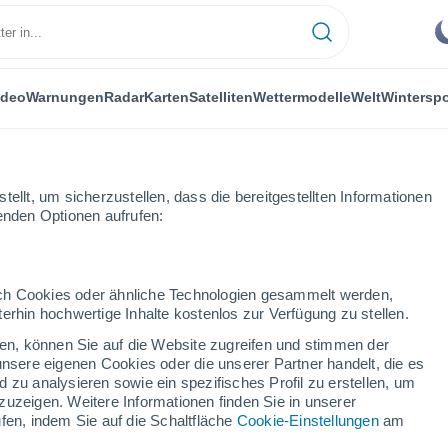
ideo
Warnungen
Radar
Karten
Satelliten
Wettermodelle
Welt
Winterspo
ellt, um sicherzustellen, dass die bereitgestellten Informationen
genden Optionen aufrufen:
tersport
durch Cookies oder ähnliche Technologien gesammelt werden,
erhin hochwertige Inhalte kostenlos zur Verfügung zu stellen.
Das Wetter für Modriach-Winkel Hoislifte
cken, können Sie auf die Website zugreifen und stimmen der
unsere eigenen Cookies oder die unserer Partner handelt, die es
fte
 zu analysieren sowie ein spezifisches Profil zu erstellen, um
Heute
Morgen
Samstag
zuzeigen. Weitere Informationen finden Sie in unserer
6. Aug
7. Aug
8. Aug
fen, indem Sie auf die Schaltfläche
Cookie-Einstellungen
am