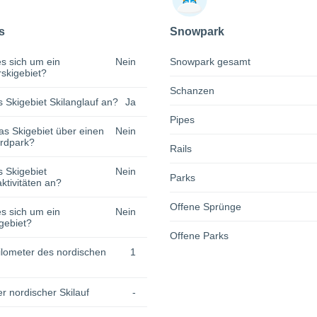
s
Snowpark
s sich um ein
Nein
Snowpark gesamt
rskigebiet?
Schanzen
s Skigebiet Skilanglauf an?
Ja
Pipes
as Skigebiet über einen
Nein
rdpark?
Rails
s Skigebiet
Nein
Parks
tivitäten an?
Offene Sprünge
s sich um ein
Nein
gebiet?
Offene Parks
lometer des nordischen
1
r nordischer Skilauf
-