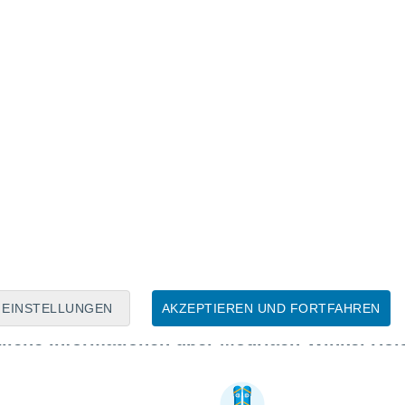
EINSTELLUNGEN
AKZEPTIEREN UND FORTFAHREN
liche Informationen über Modriach-Winkel Hois