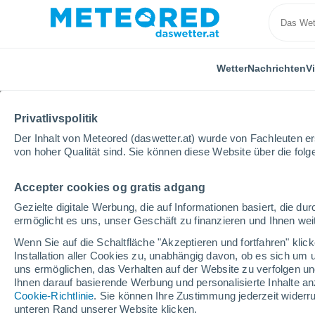
Wetter
Nachrichten
V
Privatlivspolitik
Der Inhalt von Meteored (daswetter.at) wurde von Fachleuten erst
von hoher Qualität sind. Sie können diese Website über die fol
Accepter cookies og gratis adgang
Home
Steiermark
Modriach-Winkel Hoislifte
Win
Gezielte digitale Werbung, die auf Informationen basiert, die 
ermöglicht es uns, unser Geschäft zu finanzieren und Ihnen weit
geschlossen
Wenn Sie auf die Schaltfläche "Akzeptieren und fortfahren" kli
Installation aller Cookies zu, unabhängig davon, ob es sich um 
Modriach-Winkel Hoisli
uns ermöglichen, das Verhalten auf der Website zu verfolgen und
Ihnen darauf basierende Werbung und personalisierte Inhalte an
Cookie-Richtlinie
. Sie können Ihre Zustimmung jederzeit widerru
Eröffnung
Geschlossen
unteren Rand unserer Website klicken.