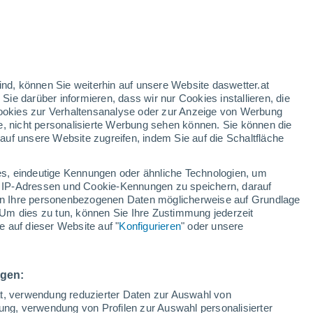
30°
/
17°
23°
/
15°
23°
/
14°
ind, können Sie weiterhin auf unsere Website daswetter.at
 Sie darüber informieren, dass wir nur Cookies installieren, die
 Cookies zur Verhaltensanalyse oder zur Anzeige von Werbung
Schneeverhältnisse
e, nicht personalisierte Werbung sehen können. Sie können die
uf unsere Website zugreifen, indem Sie auf die Schaltfläche
Schneehöhe im Tal
0 cm
s, eindeutige Kennungen oder ähnliche Technologien, um
Schneehöhe iauf dem Berg
-
 IP-Adressen und Cookie-Kennungen zu speichern, darauf
iten Ihre personenbezogenen Daten möglicherweise auf Grundlage
Um dies zu tun, können Sie Ihre Zustimmung jederzeit
Schneebeschaffenheit im Tal
-
 auf dieser Website auf "
Konfigurieren
" oder unsere
Schneebeschaffenheit auf dem Berg
-
ngen:
ät, verwendung reduzierter Daten zur Auswahl von
bung, verwendung von Profilen zur Auswahl personalisierter