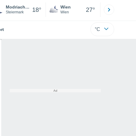
Modriach-Winkel Hoislifte
Wien
Innsbruck
18°
27°
Steiermark
Wien
Tirol
°C
rt