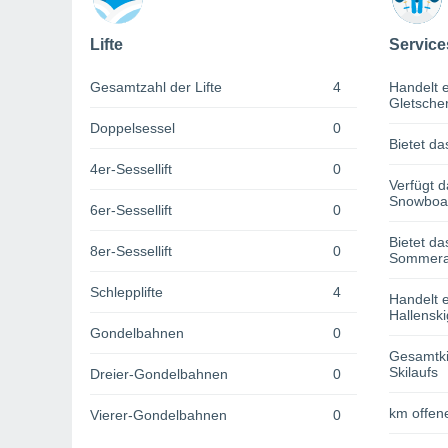
Lifte
Service
Gesamtzahl der Lifte
4
Handelt e
Gletsche
Doppelsessel
0
Bietet da
4er-Sessellift
0
Verfügt d
Snowboa
6er-Sessellift
0
Bietet da
8er-Sessellift
0
Sommerak
Schlepplifte
4
Handelt e
Hallenski
Gondelbahnen
0
Gesamtki
Skilaufs
Dreier-Gondelbahnen
0
km offene
Vierer-Gondelbahnen
0