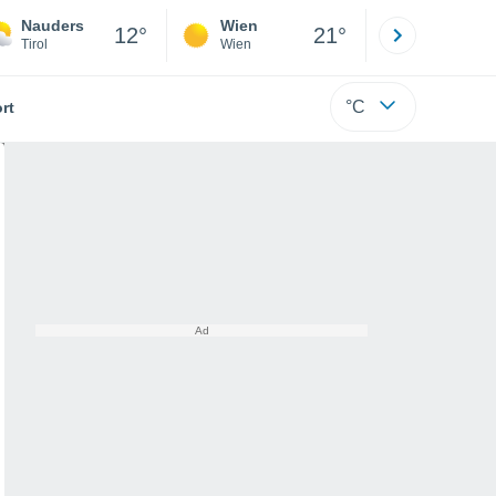
Nauders
Wien
Innsbruck
12°
21°
Tirol
Wien
Tirol
°C
rt