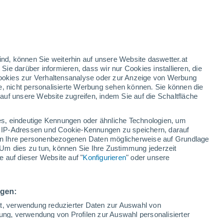
25°
/
11°
27°
/
12°
26°
/
14°
ind, können Sie weiterhin auf unsere Website daswetter.at
 Sie darüber informieren, dass wir nur Cookies installieren, die
 Cookies zur Verhaltensanalyse oder zur Anzeige von Werbung
Schneeverhältnisse
e, nicht personalisierte Werbung sehen können. Sie können die
uf unsere Website zugreifen, indem Sie auf die Schaltfläche
Schneehöhe im Tal
0 cm
s, eindeutige Kennungen oder ähnliche Technologien, um
Schneehöhe iauf dem Berg
-
 IP-Adressen und Cookie-Kennungen zu speichern, darauf
iten Ihre personenbezogenen Daten möglicherweise auf Grundlage
Um dies zu tun, können Sie Ihre Zustimmung jederzeit
Schneebeschaffenheit im Tal
-
 auf dieser Website auf "
Konfigurieren
" oder unsere
Schneebeschaffenheit auf dem Berg
-
ngen:
ät, verwendung reduzierter Daten zur Auswahl von
bung, verwendung von Profilen zur Auswahl personalisierter