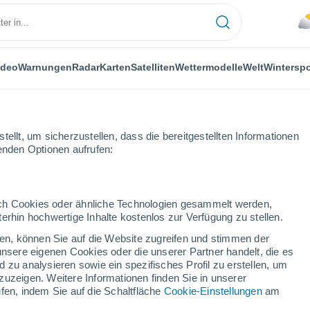
ideo
Warnungen
Radar
Karten
Satelliten
Wettermodelle
Welt
Winterspo
ellt, um sicherzustellen, dass die bereitgestellten Informationen
genden Optionen aufrufen:
durch Cookies oder ähnliche Technologien gesammelt werden,
erhin hochwertige Inhalte kostenlos zur Verfügung zu stellen.
Das Wetter für Nauders
cken, können Sie auf die Website zugreifen und stimmen der
unsere eigenen Cookies oder die unserer Partner handelt, die es
 zu analysieren sowie ein spezifisches Profil zu erstellen, um
Heute
Morgen
Montag
zuzeigen. Weitere Informationen finden Sie in unserer
8. Aug
9. Aug
10. Aug
fen, indem Sie auf die Schaltfläche
Cookie-Einstellungen
am