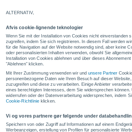
05/12/2026
11/04/2027
118 fehlende Tage
ALTERNATIV,
Afvis cookie-lignende teknologier
Schneebericht heute
Wenn Sie mit der Installation von Cookies nicht einverstanden s
zugreifen, indem Sie sich registrieren. In diesem Fall werden wir
für die Navigation auf der Website notwendig sind, aber keine
Pisten nach
0
8
19
5
oder personalisierten Inhalten verwenden, obwohl Sie allgemein
Schwierigkeitsgrad
Installation von Cookies ablehnen und über dieses Abonnement a
"Ablehnen" klicken.
befahrbare Pistenkilometer
0 / 75
Mit Ihrer Zustimmung verwenden wir und
unsere Partner
Cookie
personenbezogene Daten wie Ihren Besuch auf dieser Website,
zuzugreifen und diese zu verarbeiten. Einige Anbieter verarbe
eines berechtigten Interesses, dem Sie widersprechen können. 
Offene Pisten
0 / 32
widerrufen oder der Datenverarbeitung widersprechen, indem Sie
Cookie-Richtlinie
klicken.
Lifte
0 / 13
Vi og vores partnere gør følgende under databehandli
Speichern von oder Zugriff auf Informationen auf einem Endger
Werbeanzeigen, erstellung von Profilen für personalisierte Wer