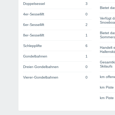
Doppelsessel
3
Bietet da
4er-Sessellift
0
Verfügt d
Snowboa
6er-Sessellift
2
Bietet da
8er-Sessellift
1
Sommerak
Schlepplifte
6
Handelt e
Hallenski
Gondelbahnen
1
Gesamtki
Skilaufs
Dreier-Gondelbahnen
0
km offene
Vierer-Gondelbahnen
0
km Piste 
km Piste