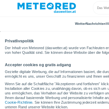
Wetter
Nachrichten
V
Privatlivspolitik
Der Inhalt von Meteored (daswetter.at) wurde von Fachleuten erst
von hoher Qualität sind. Sie können diese Website über die fol
Accepter cookies og gratis adgang
Home
Bundesland Tirol
Nauders
Wintersport
Gezielte digitale Werbung, die auf Informationen basiert, die 
ermöglicht es uns, unser Geschäft zu finanzieren und Ihnen weit
geschlossen
Wenn Sie auf die Schaltfläche "Akzeptieren und fortfahren" kli
Installation aller Cookies zu, unabhängig davon, ob es sich um 
Nauders
uns ermöglichen, das Verhalten auf der Website zu verfolgen und
Ihnen darauf basierende Werbung und personalisierte Inhalte an
Cookie-Richtlinie
. Sie können Ihre Zustimmung jederzeit widerru
Eröffnung
Geschlossen
unteren Rand unserer Website klicken.