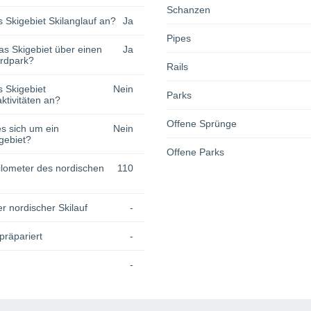
Schanzen
s Skigebiet Skilanglauf an?
Ja
Pipes
as Skigebiet über einen
Ja
rdpark?
Rails
s Skigebiet
Nein
Parks
tivitäten an?
Offene Sprünge
s sich um ein
Nein
gebiet?
Offene Parks
lometer des nordischen
110
r nordischer Skilauf
-
präpariert
-
-