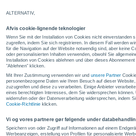
26/12/2026
11/04/2027
141 fehlende Tage
ALTERNATIV,
Afvis cookie-lignende teknologier
Schneebericht heute
Wenn Sie mit der Installation von Cookies nicht einverstanden s
zugreifen, indem Sie sich registrieren. In diesem Fall werden wir
für die Navigation auf der Website notwendig sind, aber keine
Pisten nach
3
3
3
1
oder personalisierten Inhalten verwenden, obwohl Sie allgemein
Schwierigkeitsgrad
Installation von Cookies ablehnen und über dieses Abonnement a
"Ablehnen" klicken.
befahrbare Pistenkilometer
0 / 8
Mit Ihrer Zustimmung verwenden wir und
unsere Partner
Cookie
personenbezogene Daten wie Ihren Besuch auf dieser Website,
zuzugreifen und diese zu verarbeiten. Einige Anbieter verarbe
eines berechtigten Interesses, dem Sie widersprechen können. 
Offene Pisten
0 / 10
widerrufen oder der Datenverarbeitung widersprechen, indem Sie
Cookie-Richtlinie
klicken.
Lifte
0 / 2
Vi og vores partnere gør følgende under databehandli
Speichern von oder Zugriff auf Informationen auf einem Endger
Werbeanzeigen, erstellung von Profilen für personalisierte Wer