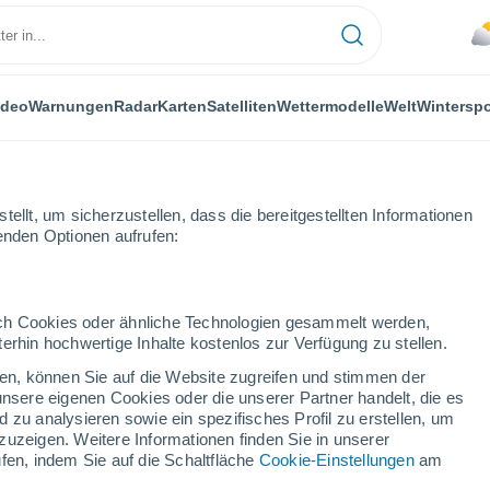
ideo
Warnungen
Radar
Karten
Satelliten
Wettermodelle
Welt
Winterspo
ellt, um sicherzustellen, dass die bereitgestellten Informationen
genden Optionen aufrufen:
rsport
durch Cookies oder ähnliche Technologien gesammelt werden,
erhin hochwertige Inhalte kostenlos zur Verfügung zu stellen.
Das Wetter für Golsfjellet
cken, können Sie auf die Website zugreifen und stimmen der
unsere eigenen Cookies oder die unserer Partner handelt, die es
 zu analysieren sowie ein spezifisches Profil zu erstellen, um
Heute
Morgen
Samstag
zuzeigen. Weitere Informationen finden Sie in unserer
6. Aug
7. Aug
8. Aug
fen, indem Sie auf die Schaltfläche
Cookie-Einstellungen
am