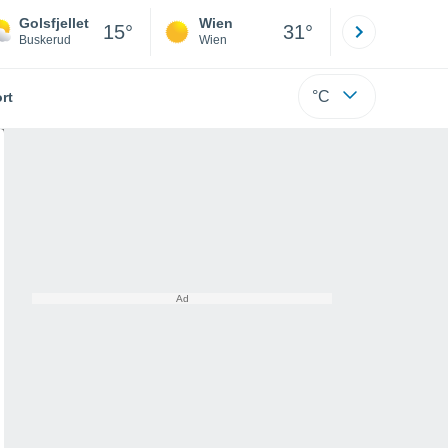
Golsfjellet
Wien
Innsbruck
15°
31°
Buskerud
Wien
Tirol
°C
rt