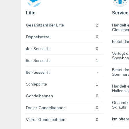
Lifte
Service
Gesamtzahl der Lifte
2
Handelt e
Gletsche
Doppelsessel
0
Bietet da
4er-Sessellift
0
Verfügt d
Snowboa
6er-Sessellift
1
Bietet da
8er-Sessellift
-
Sommerak
Schlepplifte
1
Handelt e
Hallenski
Gondelbahnen
0
Gesamtki
Skilaufs
Dreier-Gondelbahnen
0
km offene
Vierer-Gondelbahnen
0