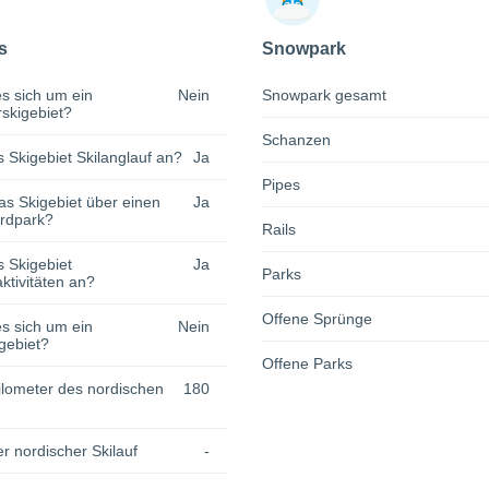
s
Snowpark
s sich um ein
Nein
Snowpark gesamt
rskigebiet?
Schanzen
s Skigebiet Skilanglauf an?
Ja
Pipes
as Skigebiet über einen
Ja
rdpark?
Rails
s Skigebiet
Ja
Parks
tivitäten an?
Offene Sprünge
s sich um ein
Nein
gebiet?
Offene Parks
lometer des nordischen
180
r nordischer Skilauf
-