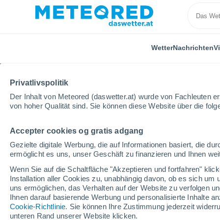
Wetter
Nachrichten
V
Privatlivspolitik
Der Inhalt von Meteored (daswetter.at) wurde von Fachleuten erst
von hoher Qualität sind. Sie können diese Website über die fol
Accepter cookies og gratis adgang
Home
Norwegen
Buskerud
Golsfjellet
Winte
Gezielte digitale Werbung, die auf Informationen basiert, die 
ermöglicht es uns, unser Geschäft zu finanzieren und Ihnen weit
geschlossen
Wenn Sie auf die Schaltfläche "Akzeptieren und fortfahren" kli
Installation aller Cookies zu, unabhängig davon, ob es sich um 
Golsfjellet
uns ermöglichen, das Verhalten auf der Website zu verfolgen und
Ihnen darauf basierende Werbung und personalisierte Inhalte an
Cookie-Richtlinie
. Sie können Ihre Zustimmung jederzeit widerru
Eröffnung
Geschlossen
unteren Rand unserer Website klicken.