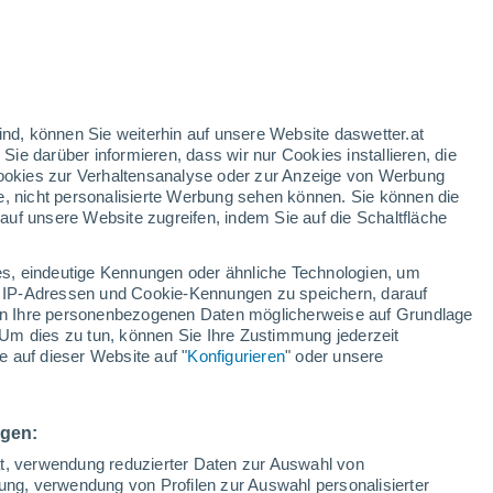
16°
/
7°
13°
/
5°
15°
/
3°
ind, können Sie weiterhin auf unsere Website daswetter.at
 Sie darüber informieren, dass wir nur Cookies installieren, die
 Cookies zur Verhaltensanalyse oder zur Anzeige von Werbung
Schneeverhältnisse
e, nicht personalisierte Werbung sehen können. Sie können die
uf unsere Website zugreifen, indem Sie auf die Schaltfläche
Schneehöhe im Tal
0 cm
s, eindeutige Kennungen oder ähnliche Technologien, um
Schneehöhe iauf dem Berg
-
 IP-Adressen und Cookie-Kennungen zu speichern, darauf
iten Ihre personenbezogenen Daten möglicherweise auf Grundlage
Um dies zu tun, können Sie Ihre Zustimmung jederzeit
Schneebeschaffenheit im Tal
-
 auf dieser Website auf "
Konfigurieren
" oder unsere
Schneebeschaffenheit auf dem Berg
-
ngen:
ät, verwendung reduzierter Daten zur Auswahl von
bung, verwendung von Profilen zur Auswahl personalisierter