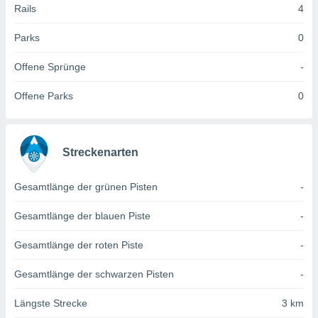
 jederzeit
Rails
4
oder der
beitung
Parks
0
hen, indem
ser
Offene Sprünge
-
f "
en
" oder
Offene Parks
0
tlinie
es
Streckenarten
gør
 under
Gesamtlänge der grünen Pisten
-
ndlingen:
von oder
Gesamtlänge der blauen Piste
-
nen auf
Gesamtlänge der roten Piste
-
erät,
g
Gesamtlänge der schwarzen Pisten
-
 Daten zur
on
Längste Strecke
3 km
igen,