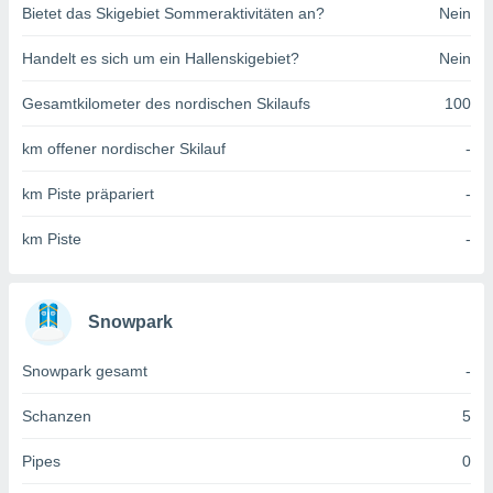
Bietet das Skigebiet Sommeraktivitäten an?
Nein
indeutige
 oder
Handelt es sich um ein Hallenskigebiet?
Nein
en, um
ezogene
Gesamtkilometer des nordischen Skilaufs
100
Ihren
 dieser
km offener nordischer Skilauf
-
P-Adressen
-
km Piste präpariert
-
 zu
 darauf
km Piste
-
n und diese
ten. Einige
rarbeiten
Snowpark
ezogenen
icherweise
Snowpark gesamt
-
age eines
en
, dem Sie
Schanzen
5
hen
 dies zu
Pipes
0
 Sie Ihre