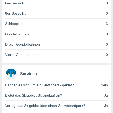
6er-Sessellift
0
keine
r
analyse
8er-Sessellift
0
nzeige von
der
Schlepplifte
3
erten
erwenden,
Gondelbahnen
0
 nicht
Dreier-Gondelbahnen
0
erte
ehen
Vierer-Gondelbahnen
0
e können
ation von
lehnen und
s
Services
t auf
site
 indem Sie
Handelt es sich um ein Gletscherskigebiet?
Nein
altfläche
 klicken.
Bietet das Skigebiet Skilanglauf an?
Ja
Zustimmung
Verfügt das Skigebiet über einen Snowboardpark?
Ja
wir und
tner