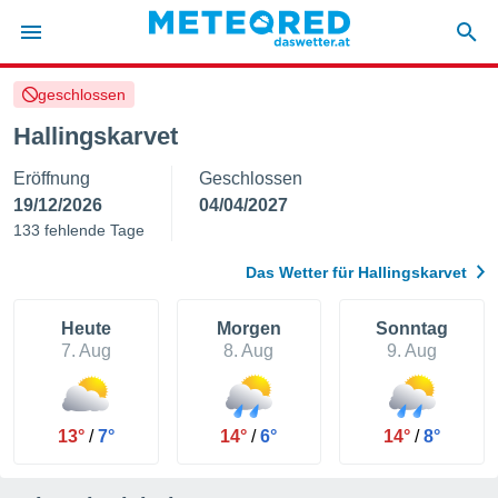
geschlossen
politik
Hallingskarvet
von
Eröffnung
Geschlossen
at) wurde
uten
19/12/2026
04/04/2027
m
133 fehlende Tage
llen, dass
estellten
Das Wetter für Hallingskarvet
nen von
tät sind.
 diese
Heute
Morgen
Sonntag
er die
7. Aug
8. Aug
9. Aug
Optionen
 cookies
13°
/
7°
14°
/
6°
14°
/
8°
s adgang
gitale