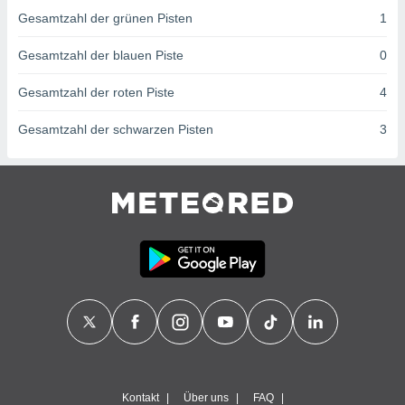
von
Gesamtzahl der grünen Pisten
1
erte
verwendung
Gesamtzahl der blauen Piste
0
n zur
Gesamtzahl der roten Piste
4
erter
rstellung
Gesamtzahl der schwarzen Pisten
3
n zur
ierung von
verwendung
n zur
erter
essung der
ung,
er
ce von
analyse von
n durch
 oder
onen von
nen
Kontakt
Über uns
FAQ