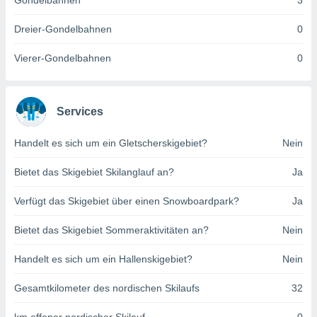
Gondelbahnen
3
indeutige
 oder
Dreier-Gondelbahnen
0
en, um
Vierer-Gondelbahnen
0
ezogene
Ihren
 dieser
P-Adressen
Services
-
 zu
Handelt es sich um ein Gletscherskigebiet?
Nein
 darauf
n und diese
ten. Einige
Bietet das Skigebiet Skilanglauf an?
Ja
rarbeiten
Verfügt das Skigebiet über einen Snowboardpark?
Ja
ezogenen
icherweise
Bietet das Skigebiet Sommeraktivitäten an?
Nein
age eines
en
Handelt es sich um ein Hallenskigebiet?
Nein
, dem Sie
hen
Gesamtkilometer des nordischen Skilaufs
32
 dies zu
 Sie Ihre