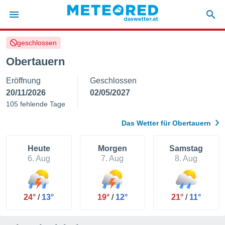
geschlossen
politik
Obertauern
von
Eröffnung
Geschlossen
at) wurde
uten
20/11/2026
02/05/2027
m
105 fehlende Tage
llen, dass
estellten
Das Wetter für Obertauern
nen von
tät sind.
 diese
Heute
Morgen
Samstag
er die
6. Aug
7. Aug
8. Aug
Optionen
 cookies
24°
/
13°
19°
/
12°
21°
/
11°
s adgang
gitale