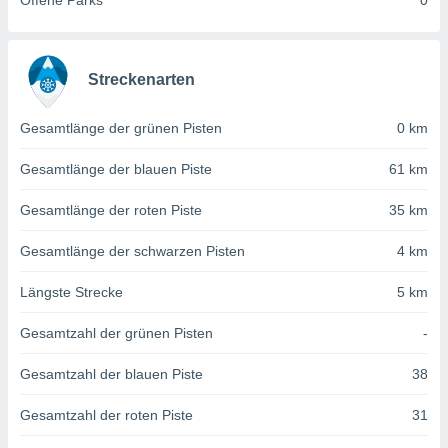
Offene Parks
0
von
erte
verwendung
n zur
Streckenarten
erter
Gesamtlänge der grünen Pisten
0 km
rstellung
n zur
Gesamtlänge der blauen Piste
61 km
ierung von
verwendung
Gesamtlänge der roten Piste
35 km
n zur
erter
Gesamtlänge der schwarzen Pisten
4 km
essung der
ung,
Längste Strecke
5 km
er
ce von
Gesamtzahl der grünen Pisten
-
analyse von
n durch
Gesamtzahl der blauen Piste
38
 oder
onen von
Gesamtzahl der roten Piste
31
nen