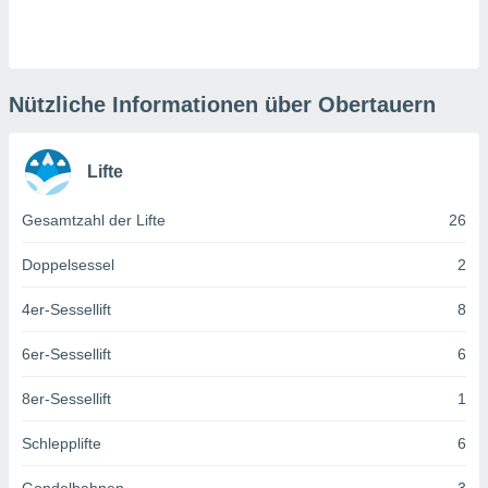
keine
r
analyse
nzeige von
der
Nützliche Informationen über Obertauern
erten
erwenden,
Lifte
 nicht
erte
Gesamtzahl der Lifte
26
ehen
e können
ation von
Doppelsessel
2
lehnen und
s
4er-Sessellift
8
t auf
site
6er-Sessellift
6
 indem Sie
altfläche
8er-Sessellift
1
 klicken.
Zustimmung
Schlepplifte
6
wir und
tner