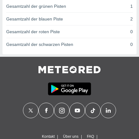
von
Gesamtzahl der grünen Pisten
1
erte
verwendung
Gesamtzahl der blauen Piste
2
n zur
Gesamtzahl der roten Piste
0
erter
rstellung
Gesamtzahl der schwarzen Pisten
0
n zur
ierung von
verwendung
n zur
erter
essung der
ung,
er
ce von
analyse von
n durch
 oder
onen von
nen
Kontakt
Über uns
FAQ