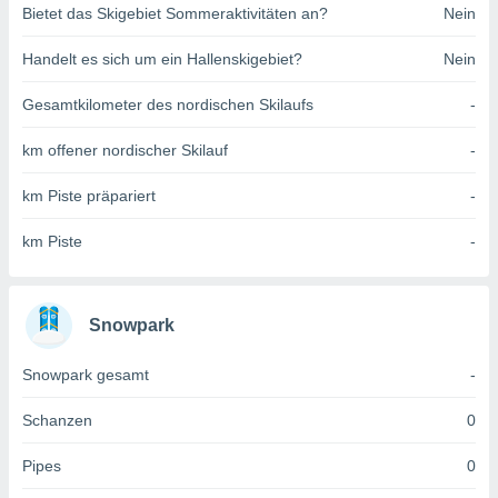
Bietet das Skigebiet Sommeraktivitäten an?
Nein
indeutige
 oder
Handelt es sich um ein Hallenskigebiet?
Nein
en, um
ezogene
Gesamtkilometer des nordischen Skilaufs
-
Ihren
 dieser
km offener nordischer Skilauf
-
P-Adressen
-
km Piste präpariert
-
 zu
 darauf
km Piste
-
n und diese
ten. Einige
rarbeiten
Snowpark
ezogenen
icherweise
Snowpark gesamt
-
age eines
en
, dem Sie
Schanzen
0
hen
 dies zu
Pipes
0
 Sie Ihre