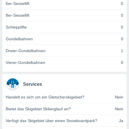
6er-Sessellift
0
keine
r
analyse
8er-Sessellift
0
nzeige von
der
Schlepplifte
0
erten
erwenden,
Gondelbahnen
0
 nicht
Dreier-Gondelbahnen
1
erte
ehen
Vierer-Gondelbahnen
0
e können
ation von
lehnen und
s
Services
t auf
site
 indem Sie
Handelt es sich um ein Gletscherskigebiet?
Nein
altfläche
 klicken.
Bietet das Skigebiet Skilanglauf an?
Nein
Zustimmung
Verfügt das Skigebiet über einen Snowboardpark?
Ja
wir und
tner