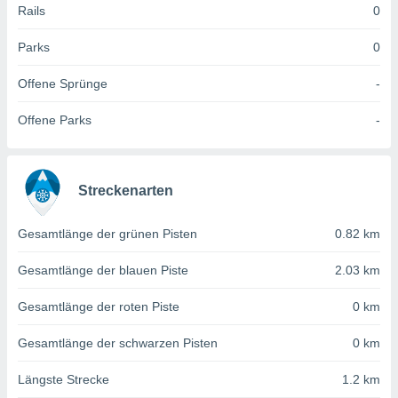
 jederzeit
Rails
0
oder der
beitung
Parks
0
hen, indem
ser
Offene Sprünge
-
f "
en
" oder
Offene Parks
-
tlinie
es
Streckenarten
gør
 under
Gesamtlänge der grünen Pisten
0.82 km
ndlingen:
von oder
Gesamtlänge der blauen Piste
2.03 km
nen auf
Gesamtlänge der roten Piste
0 km
erät,
g
Gesamtlänge der schwarzen Pisten
0 km
 Daten zur
on
Längste Strecke
1.2 km
igen,