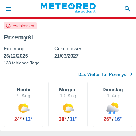
geschlossen
politik
Przemyśl
von
Eröffnung
Geschlossen
at) wurde
uten
26/12/2026
21/03/2027
m
138 fehlende Tage
llen, dass
estellten
Das Wetter für Przemyśl
nen von
tät sind.
 diese
Heute
Morgen
Dienstag
er die
9. Aug
10. Aug
11. Aug
Optionen
 cookies
24°
/
12°
30°
/
11°
26°
/
16°
s adgang
gitale