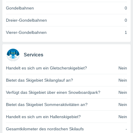
indeutige
Gondelbahnen
0
 oder
Dreier-Gondelbahnen
0
en, um
ezogene
Vierer-Gondelbahnen
1
Ihren
 dieser
P-Adressen
-
Services
 zu
 darauf
n und diese
Handelt es sich um ein Gletscherskigebiet?
Nein
ten. Einige
rarbeiten
Bietet das Skigebiet Skilanglauf an?
Nein
ezogenen
Verfügt das Skigebiet über einen Snowboardpark?
Nein
icherweise
age eines
Bietet das Skigebiet Sommeraktivitäten an?
Nein
en
, dem Sie
Handelt es sich um ein Hallenskigebiet?
Nein
hen
 dies zu
 Sie Ihre
Gesamtkilometer des nordischen Skilaufs
-