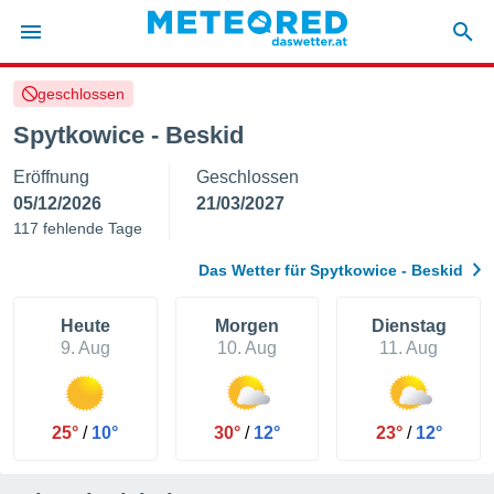
geschlossen
politik
Spytkowice - Beskid
von
Eröffnung
Geschlossen
at) wurde
uten
05/12/2026
21/03/2027
m
117 fehlende Tage
llen, dass
estellten
Das Wetter für Spytkowice - Beskid
nen von
tät sind.
 diese
Heute
Morgen
Dienstag
er die
9. Aug
10. Aug
11. Aug
Optionen
 cookies
25°
/
10°
30°
/
12°
23°
/
12°
s adgang
gitale