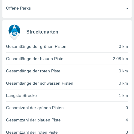
von
Offene Parks
-
erte
verwendung
n zur
Streckenarten
erter
rstellung
n zur
Gesamtlänge der grünen Pisten
0 km
ierung von
verwendung
Gesamtlänge der blauen Piste
2.08 km
n zur
Gesamtlänge der roten Piste
0 km
erter
essung der
Gesamtlänge der schwarzen Pisten
0 km
ung,
er
Längste Strecke
1 km
ce von
analyse von
Gesamtzahl der grünen Pisten
0
n durch
 oder
onen von
Gesamtzahl der blauen Piste
4
nen
Gesamtzahl der roten Piste
0