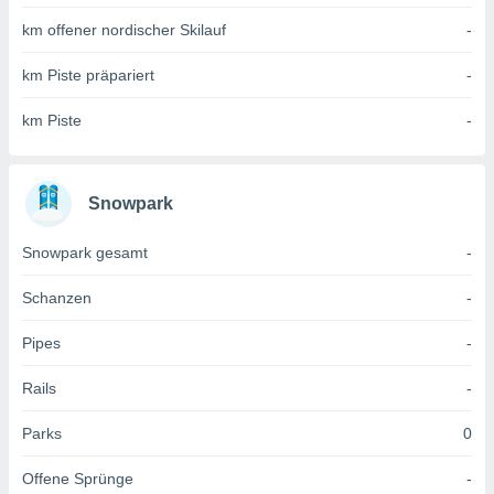
 jederzeit
oder der
km offener nordischer Skilauf
-
beitung
hen, indem
km Piste präpariert
-
ser
f "
km Piste
-
en
" oder
tlinie
Snowpark
es
Snowpark gesamt
-
gør
 under
Schanzen
-
ndlingen:
von oder
Pipes
-
nen auf
Rails
-
erät,
g
 Daten zur
Parks
0
on
igen,
Offene Sprünge
-