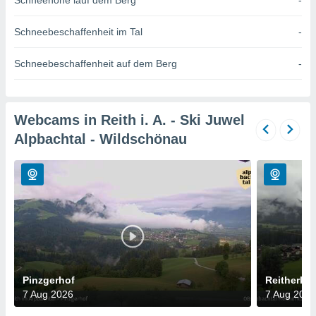
Schneehöhe iauf dem Berg
-
okies oder
 Partner
e es uns
Schneebeschaffenheit im Tal
-
n, das
uf der
Schneebeschaffenheit auf dem Berg
-
 verfolgen
lysieren
s Profil zu
Webcams in Reith i. A. - Ski Juwel
um Ihnen
Alpbachtal - Wildschönau
ierende
nd
erte Inhalte
. Weitere
nen finden
rer
tlinie
. Sie
e
 jederzeit
, indem Sie
altfläche
Pinzgerhof
Reitherko
stellungen
7 Aug 2026
7 Aug 2026
n Rand
bsite