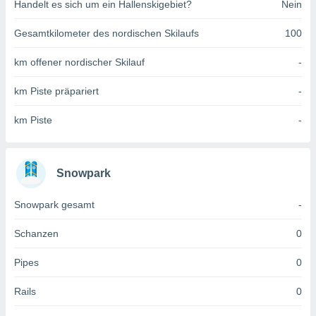
 jederzeit
Handelt es sich um ein Hallenskigebiet?
Nein
oder der
beitung
Gesamtkilometer des nordischen Skilaufs
100
hen, indem
ser
km offener nordischer Skilauf
-
f "
en
" oder
km Piste präpariert
-
tlinie
km Piste
-
es
gør
Snowpark
 under
ndlingen:
Snowpark gesamt
-
von oder
Schanzen
0
nen auf
erät,
Pipes
0
g
 Daten zur
on
Rails
0
igen,