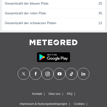
ntwicklung
Gesamtzahl der blauen Piste
25
serung der
Gesamtzahl der roten Piste
35
g
 Daten zur
Gesamtzahl der schwarzen Pisten
12
n Inhalten.
ten und
ion durch
on
,
erte
d Inhalte,
on
ung und der
ce von
nforschung
icklung
serung von
Kontakt
Über uns
FAQ
.
sere 1199
Impressum & Nutzungsbedingungen
Cookies