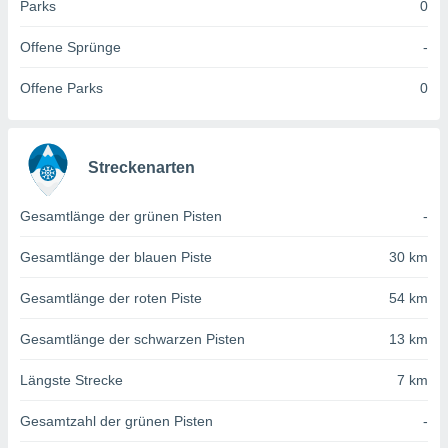
von
Parks
0
erte
Offene Sprünge
-
verwendung
n zur
Offene Parks
0
erter
rstellung
n zur
Streckenarten
ierung von
verwendung
n zur
Gesamtlänge der grünen Pisten
-
erter
Gesamtlänge der blauen Piste
30 km
essung der
ung,
Gesamtlänge der roten Piste
54 km
er
ce von
Gesamtlänge der schwarzen Pisten
13 km
analyse von
n durch
Längste Strecke
7 km
 oder
onen von
Gesamtzahl der grünen Pisten
-
nen