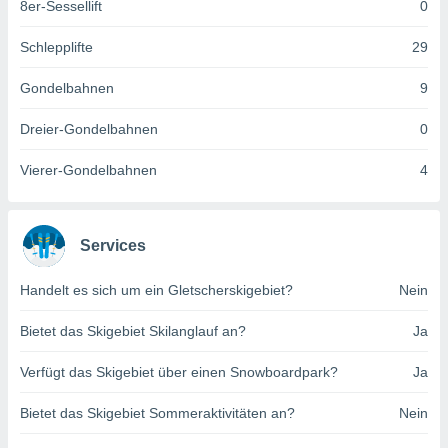
8er-Sessellift
0
indeutige
 oder
Schlepplifte
29
en, um
Gondelbahnen
9
ezogene
Ihren
 dieser
Dreier-Gondelbahnen
0
P-Adressen
-
Vierer-Gondelbahnen
4
 zu
 darauf
n und diese
ten. Einige
Services
rarbeiten
Handelt es sich um ein Gletscherskigebiet?
Nein
ezogenen
icherweise
Bietet das Skigebiet Skilanglauf an?
Ja
age eines
en
Verfügt das Skigebiet über einen Snowboardpark?
Ja
, dem Sie
hen
Bietet das Skigebiet Sommeraktivitäten an?
Nein
 dies zu
 Sie Ihre