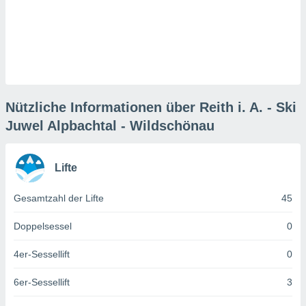
keine
r
analyse
nzeige von
der
erten
erwenden,
Nützliche Informationen über Reith i. A. - Ski
 nicht
Juwel Alpbachtal - Wildschönau
erte
ehen
e können
ation von
Lifte
lehnen und
s
Gesamtzahl der Lifte
45
t auf
site
Doppelsessel
0
 indem Sie
altfläche
4er-Sessellift
0
 klicken.
Zustimmung
6er-Sessellift
3
wir und
tner