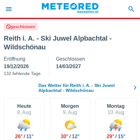
geschlossen
politik
Reith i. A. - Ski Juwel Alpbachtal -
von
Wildschönau
at) wurde
uten
Eröffnung
Geschlossen
m
19/12/2026
14/03/2027
llen, dass
132 fehlende Tage
estellten
nen von
Das Wetter für Reith i. A. - Ski Juwel
tät sind.
Alpbachtal - Wildschönau
 diese
er die
Optionen
Heute
Morgen
Montag
8. Aug
9. Aug
10. Aug
 cookies
s adgang
gitale
26°
/
11°
30°
/
12°
29°
/
15°