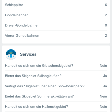
indeutige
Schlepplifte
6
 oder
Gondelbahnen
2
en, um
ezogene
Dreier-Gondelbahnen
0
Ihren
 dieser
Vierer-Gondelbahnen
2
P-Adressen
-
 zu
 darauf
Services
n und diese
ten. Einige
rarbeiten
Handelt es sich um ein Gletscherskigebiet?
Nein
ezogenen
Bietet das Skigebiet Skilanglauf an?
Ja
icherweise
age eines
Verfügt das Skigebiet über einen Snowboardpark?
Ja
en
, dem Sie
Bietet das Skigebiet Sommeraktivitäten an?
Nein
hen
 dies zu
Handelt es sich um ein Hallenskigebiet?
Nein
 Sie Ihre