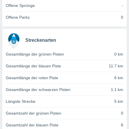
von
Offene Sprünge
-
erte
verwendung
Offene Parks
0
n zur
erter
rstellung
Streckenarten
n zur
ierung von
Gesamtlänge der grünen Pisten
0 km
verwendung
n zur
Gesamtlänge der blauen Piste
11.7 km
erter
essung der
Gesamtlänge der roten Piste
6 km
ung,
er
Gesamtlänge der schwarzen Pisten
1.1 km
ce von
analyse von
Längste Strecke
5 km
n durch
 oder
Gesamtzahl der grünen Pisten
0
onen von
Gesamtzahl der blauen Piste
8
nen