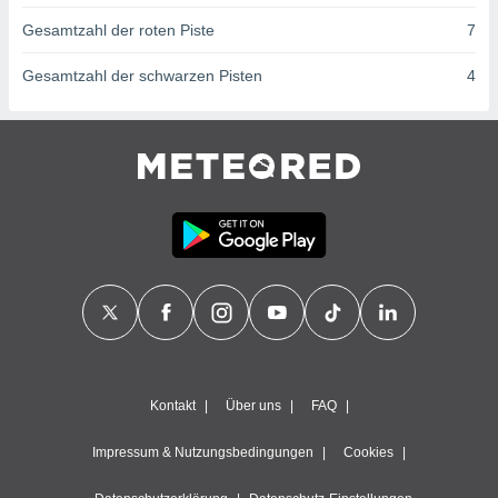
ntwicklung
Gesamtzahl der roten Piste
7
serung der
g
Gesamtzahl der schwarzen Pisten
4
 Daten zur
n Inhalten.
ten und
ion durch
on
,
erte
d Inhalte,
on
ung und der
ce von
nforschung
icklung
Kontakt
Über uns
FAQ
serung von
.
Impressum & Nutzungsbedingungen
Cookies
sere 1199