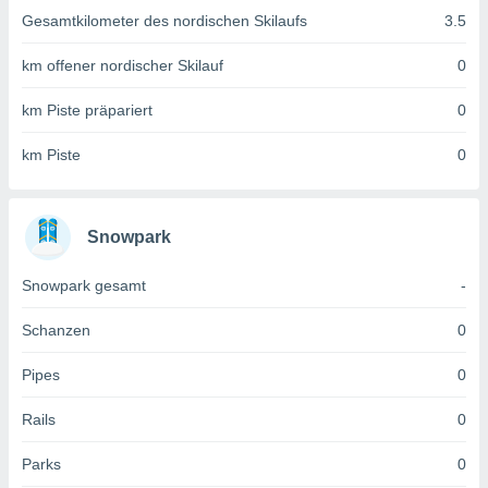
 jederzeit
Gesamtkilometer des nordischen Skilaufs
3.5
oder der
beitung
km offener nordischer Skilauf
0
hen, indem
ser
f "
km Piste präpariert
0
en
" oder
km Piste
0
tlinie
es
Snowpark
gør
 under
Snowpark gesamt
-
ndlingen:
von oder
Schanzen
0
nen auf
Pipes
0
erät,
g
Rails
0
 Daten zur
on
Parks
0
igen,