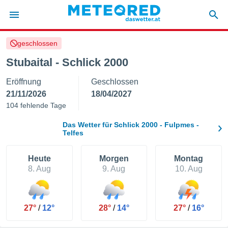
geschlossen
politik
Stubaital - Schlick 2000
von
Eröffnung
Geschlossen
at) wurde
uten
21/11/2026
18/04/2027
m
104 fehlende Tage
llen, dass
estellten
Das Wetter für Schlick 2000 - Fulpmes -
nen von
Telfes
tät sind.
 diese
Heute
Morgen
Montag
er die
8. Aug
9. Aug
10. Aug
Optionen
 cookies
s adgang
27°
/
12°
28°
/
14°
27°
/
16°
gitale