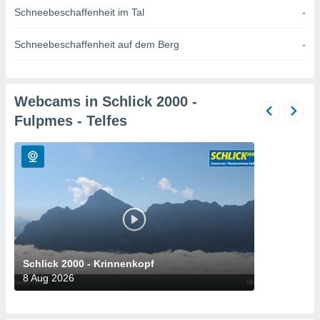
okies oder
Schneebeschaffenheit im Tal
-
 Partner
e es uns
Schneebeschaffenheit auf dem Berg
-
n, das
uf der
 verfolgen
lysieren
Webcams in Schlick 2000 -
s Profil zu
Fulpmes - Telfes
um Ihnen
ierende
nd
erte Inhalte
. Weitere
nen finden
rer
tlinie
. Sie
e
 jederzeit
, indem Sie
Schlick 2000 - Krinnenkopf
altfläche
8 Aug 2026
stellungen
n Rand
bsite