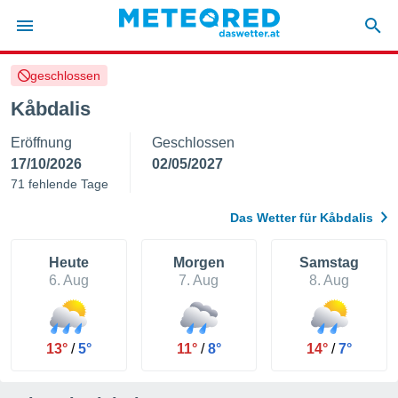
geschlossen
politik
Kåbdalis
von
Eröffnung
Geschlossen
at) wurde
uten
17/10/2026
02/05/2027
m
71 fehlende Tage
llen, dass
estellten
Das Wetter für Kåbdalis
nen von
tät sind.
 diese
Heute
Morgen
Samstag
er die
6. Aug
7. Aug
8. Aug
Optionen
 cookies
13°
/
5°
11°
/
8°
14°
/
7°
s adgang
gitale