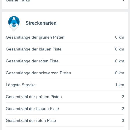
Offene Parks
-
von
erte
verwendung
n zur
Streckenarten
erter
Gesamtlänge der grünen Pisten
0 km
rstellung
n zur
Gesamtlänge der blauen Piste
0 km
ierung von
verwendung
Gesamtlänge der roten Piste
0 km
n zur
erter
Gesamtlänge der schwarzen Pisten
0 km
essung der
ung,
Längste Strecke
1 km
er
ce von
Gesamtzahl der grünen Pisten
2
analyse von
n durch
Gesamtzahl der blauen Piste
2
 oder
onen von
Gesamtzahl der roten Piste
3
nen