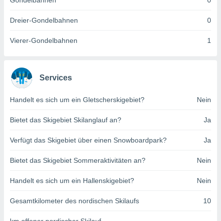
Gondelbahnen
0
indeutige
 oder
Dreier-Gondelbahnen
0
en, um
Vierer-Gondelbahnen
1
ezogene
Ihren
 dieser
P-Adressen
Services
-
 zu
Handelt es sich um ein Gletscherskigebiet?
Nein
 darauf
n und diese
ten. Einige
Bietet das Skigebiet Skilanglauf an?
Ja
rarbeiten
Verfügt das Skigebiet über einen Snowboardpark?
Ja
ezogenen
icherweise
Bietet das Skigebiet Sommeraktivitäten an?
Nein
age eines
en
Handelt es sich um ein Hallenskigebiet?
Nein
, dem Sie
hen
Gesamtkilometer des nordischen Skilaufs
10
 dies zu
 Sie Ihre