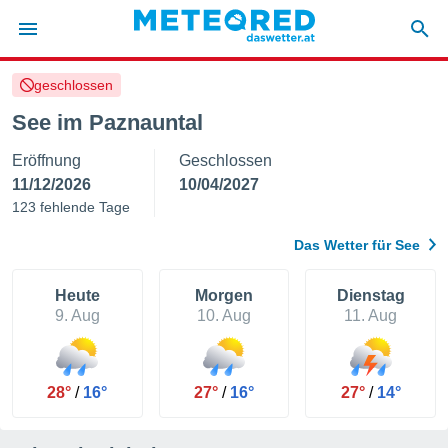
geschlossen
politik
See im Paznauntal
von
Eröffnung
Geschlossen
at) wurde
uten
11/12/2026
10/04/2027
m
123 fehlende Tage
llen, dass
estellten
Das Wetter für See
nen von
tät sind.
 diese
Heute
Morgen
Dienstag
er die
9. Aug
10. Aug
11. Aug
Optionen
 cookies
28°
/
16°
27°
/
16°
27°
/
14°
s adgang
gitale