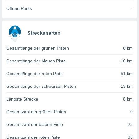
von
Offene Parks
-
erte
verwendung
n zur
Streckenarten
erter
rstellung
n zur
Gesamtlänge der grünen Pisten
0 km
ierung von
verwendung
Gesamtlänge der blauen Piste
16 km
n zur
Gesamtlänge der roten Piste
51 km
erter
essung der
Gesamtlänge der schwarzen Pisten
13 km
ung,
er
Längste Strecke
8 km
ce von
analyse von
Gesamtzahl der grünen Pisten
0
n durch
 oder
onen von
Gesamtzahl der blauen Piste
23
nen
Gesamtzahl der roten Piste
33