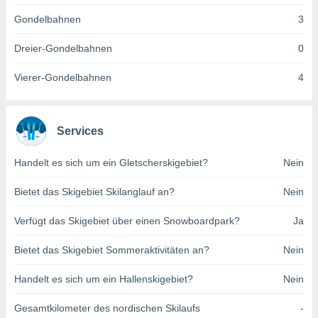
indeutige
Gondelbahnen
3
 oder
Dreier-Gondelbahnen
0
en, um
ezogene
Vierer-Gondelbahnen
4
Ihren
 dieser
P-Adressen
-
Services
 zu
 darauf
n und diese
Handelt es sich um ein Gletscherskigebiet?
Nein
ten. Einige
rarbeiten
Bietet das Skigebiet Skilanglauf an?
Nein
ezogenen
Verfügt das Skigebiet über einen Snowboardpark?
Ja
icherweise
age eines
Bietet das Skigebiet Sommeraktivitäten an?
Nein
en
, dem Sie
Handelt es sich um ein Hallenskigebiet?
Nein
hen
 dies zu
 Sie Ihre
Gesamtkilometer des nordischen Skilaufs
-