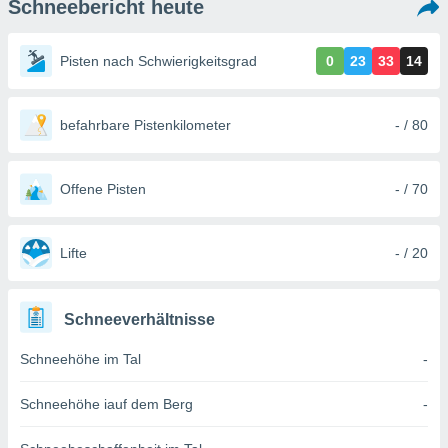
Schneebericht heute
ie auf
en basiert,
Cookies
Pisten nach Schwierigkeitsgrad
0
23
33
14
che
en
 werden,
 es uns,
befahrbare Pistenkilometer
- / 80
AKZEPTIEREN
häft zu
UND
n und Ihnen
FORTFAHREN
hochwertige
Offene Pisten
- / 70
tenlos zur
u stellen.
EINSTELLUNGEN
uf die
Lifte
- / 20
he
en und
 klicken,
Schneeverhältnisse
 auf die
greifen und
Schneehöhe im Tal
-
er
 aller
,
Schneehöhe iauf dem Berg
-
 davon, ob
 unsere