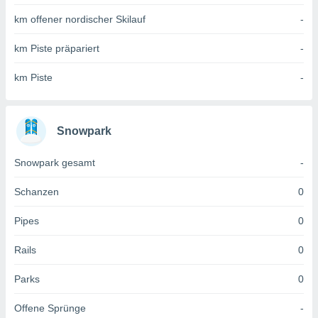
 jederzeit
oder der
km offener nordischer Skilauf
-
beitung
hen, indem
km Piste präpariert
-
ser
f "
km Piste
-
en
" oder
tlinie
Snowpark
es
Snowpark gesamt
-
gør
 under
Schanzen
0
ndlingen:
von oder
Pipes
0
nen auf
Rails
0
erät,
g
 Daten zur
Parks
0
on
igen,
Offene Sprünge
-