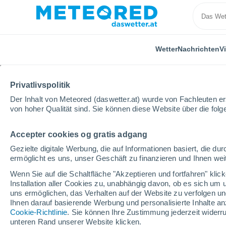
Wetter
Nachrichten
V
Privatlivspolitik
Der Inhalt von Meteored (daswetter.at) wurde von Fachleuten erst
von hoher Qualität sind. Sie können diese Website über die fol
Accepter cookies og gratis adgang
Home
Bundesland Tirol
Serfaus Fiss Ladis
Wint
Gezielte digitale Werbung, die auf Informationen basiert, die 
ermöglicht es uns, unser Geschäft zu finanzieren und Ihnen weit
geschlossen
Wenn Sie auf die Schaltfläche "Akzeptieren und fortfahren" kli
Installation aller Cookies zu, unabhängig davon, ob es sich um 
Serfaus Fiss Ladis
uns ermöglichen, das Verhalten auf der Website zu verfolgen und
Ihnen darauf basierende Werbung und personalisierte Inhalte an
Cookie-Richtlinie
. Sie können Ihre Zustimmung jederzeit widerru
Eröffnung
Geschlossen
unteren Rand unserer Website klicken.