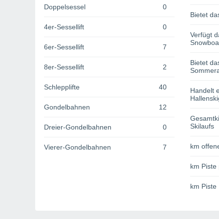
Doppelsessel
0
Bietet da
4er-Sessellift
0
Verfügt d
Snowboa
6er-Sessellift
7
Bietet da
8er-Sessellift
2
Sommerak
Schlepplifte
40
Handelt e
Hallenski
Gondelbahnen
12
Gesamtki
Skilaufs
Dreier-Gondelbahnen
0
km offene
Vierer-Gondelbahnen
7
km Piste 
km Piste