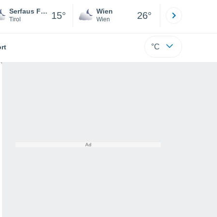
Serfaus Fiss Ladis
Wien
Innsbruck
15°
26°
Tirol
Wien
Tirol
°C
rt