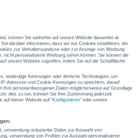
23°
/
12°
26°
/
12°
28°
/
14°
ind, können Sie weiterhin auf unsere Website daswetter.at
 Sie darüber informieren, dass wir nur Cookies installieren, die
 Cookies zur Verhaltensanalyse oder zur Anzeige von Werbung
Schneeverhältnisse
e, nicht personalisierte Werbung sehen können. Sie können die
uf unsere Website zugreifen, indem Sie auf die Schaltfläche
Schneehöhe im Tal
0 cm
s, eindeutige Kennungen oder ähnliche Technologien, um
Schneehöhe iauf dem Berg
-
 IP-Adressen und Cookie-Kennungen zu speichern, darauf
iten Ihre personenbezogenen Daten möglicherweise auf Grundlage
Um dies zu tun, können Sie Ihre Zustimmung jederzeit
Schneebeschaffenheit im Tal
-
 auf dieser Website auf "
Konfigurieren
" oder unsere
Schneebeschaffenheit auf dem Berg
-
ngen:
ät, verwendung reduzierter Daten zur Auswahl von
bung, verwendung von Profilen zur Auswahl personalisierter