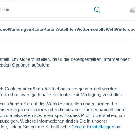
ideo
Warnungen
Radar
Karten
Satelliten
Wettermodelle
Welt
Winterspo
ellt, um sicherzustellen, dass die bereitgestellten Informationen
genden Optionen aufrufen:
ersport
durch Cookies oder ähnliche Technologien gesammelt werden,
erhin hochwertige Inhalte kostenlos zur Verfügung zu stellen.
Das Wetter für Serfaus Fiss Ladis
cken, können Sie auf die Website zugreifen und stimmen der
unsere eigenen Cookies oder die unserer Partner handelt, die es
 zu analysieren sowie ein spezifisches Profil zu erstellen, um
Heute
Morgen
Sonntag
zuzeigen. Weitere Informationen finden Sie in unserer
7. Aug
8. Aug
9. Aug
fen, indem Sie auf die Schaltfläche
Cookie-Einstellungen
am