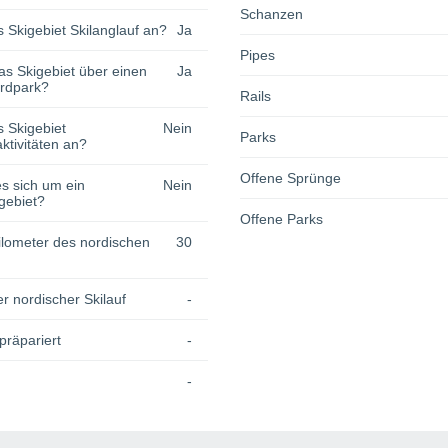
Schanzen
s Skigebiet Skilanglauf an?
Ja
Pipes
as Skigebiet über einen
Ja
rdpark?
Rails
s Skigebiet
Nein
Parks
tivitäten an?
Offene Sprünge
s sich um ein
Nein
gebiet?
Offene Parks
lometer des nordischen
30
r nordischer Skilauf
-
präpariert
-
-