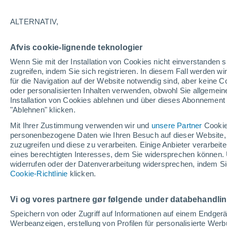
04/12/2026
11/04/2027
118 fehlende Tage
ALTERNATIV,
Afvis cookie-lignende teknologier
Schneebericht heute
Wenn Sie mit der Installation von Cookies nicht einverstanden s
zugreifen, indem Sie sich registrieren. In diesem Fall werden wir
für die Navigation auf der Website notwendig sind, aber keine
Pisten nach
-
21
50
18
oder personalisierten Inhalten verwenden, obwohl Sie allgemein
Schwierigkeitsgrad
Installation von Cookies ablehnen und über dieses Abonnement a
"Ablehnen" klicken.
befahrbare Pistenkilometer
0 / 214
Mit Ihrer Zustimmung verwenden wir und
unsere Partner
Cookie
personenbezogene Daten wie Ihren Besuch auf dieser Website,
zuzugreifen und diese zu verarbeiten. Einige Anbieter verarbe
eines berechtigten Interesses, dem Sie widersprechen können. 
Offene Pisten
0 / 89
widerrufen oder der Datenverarbeitung widersprechen, indem Sie
Cookie-Richtlinie
klicken.
Lifte
0 / 68
Vi og vores partnere gør følgende under databehandli
Speichern von oder Zugriff auf Informationen auf einem Endger
Werbeanzeigen, erstellung von Profilen für personalisierte Wer