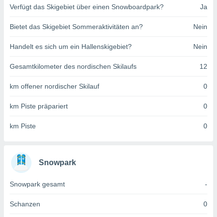
Verfügt das Skigebiet über einen Snowboardpark?
Ja
indeutige
 oder
Bietet das Skigebiet Sommeraktivitäten an?
Nein
en, um
ezogene
Handelt es sich um ein Hallenskigebiet?
Nein
Ihren
 dieser
Gesamtkilometer des nordischen Skilaufs
12
P-Adressen
-
km offener nordischer Skilauf
0
 zu
 darauf
km Piste präpariert
0
n und diese
ten. Einige
km Piste
0
rarbeiten
ezogenen
icherweise
Snowpark
age eines
en
, dem Sie
Snowpark gesamt
-
hen
 dies zu
Schanzen
0
 Sie Ihre