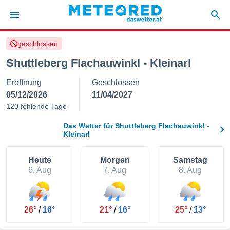
geschlossen
politik
Shuttleberg Flachauwinkl - Kleinarl
von
Eröffnung
Geschlossen
at) wurde
uten
05/12/2026
11/04/2027
m
120 fehlende Tage
llen, dass
estellten
Das Wetter für Shuttleberg Flachauwinkl -
nen von
Kleinarl
tät sind.
 diese
Heute
Morgen
Samstag
er die
6. Aug
7. Aug
8. Aug
Optionen
 cookies
s adgang
26°
/
16°
21°
/
16°
25°
/
13°
gitale