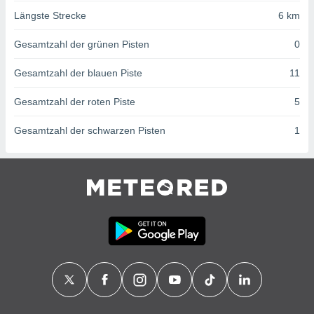
von
Längste Strecke
6 km
erte
verwendung
Gesamtzahl der grünen Pisten
0
n zur
Gesamtzahl der blauen Piste
11
erter
rstellung
Gesamtzahl der roten Piste
5
n zur
ierung von
Gesamtzahl der schwarzen Pisten
1
verwendung
n zur
erter
essung der
ung,
er
ce von
analyse von
n durch
 oder
onen von
nen