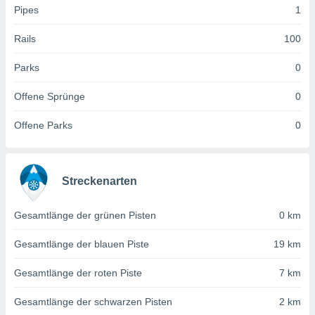
 jederzeit
Pipes
1
oder der
beitung
Rails
100
hen, indem
ser
Parks
0
f "
en
" oder
Offene Sprünge
0
tlinie
Offene Parks
0
es
gør
 under
Streckenarten
ndlingen:
von oder
Gesamtlänge der grünen Pisten
0 km
nen auf
Gesamtlänge der blauen Piste
19 km
erät,
g
Gesamtlänge der roten Piste
7 km
 Daten zur
on
Gesamtlänge der schwarzen Pisten
2 km
igen,