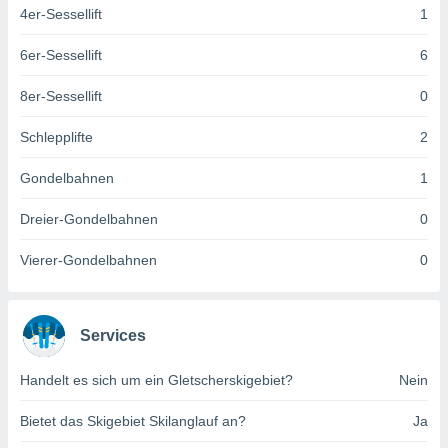
keine
4er-Sessellift
1
r
analyse
6er-Sessellift
6
nzeige von
der
8er-Sessellift
0
erten
erwenden,
Schlepplifte
2
 nicht
Gondelbahnen
1
erte
ehen
Dreier-Gondelbahnen
0
e können
ation von
Vierer-Gondelbahnen
0
lehnen und
s
t auf
site
Services
 indem Sie
altfläche
 klicken.
Handelt es sich um ein Gletscherskigebiet?
Nein
Zustimmung
Bietet das Skigebiet Skilanglauf an?
Ja
wir und
tner