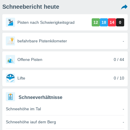
ie auf
Schneebericht heute
en basiert,
Cookies
che
Pisten nach Schwierigkeitsgrad
12
18
14
0
en
 werden,
 es uns,
AKZEPTIEREN
häft zu
befahrbare Pistenkilometer
-
UND
n und Ihnen
FORTFAHREN
hochwertige
tenlos zur
Offene Pisten
0 / 44
u stellen.
EINSTELLUNGEN
uf die
he
Lifte
0 / 10
en und
 klicken,
 auf die
Schneeverhältnisse
greifen und
er
Schneehöhe im Tal
-
 aller
,
 davon, ob
Schneehöhe iauf dem Berg
-
 unsere