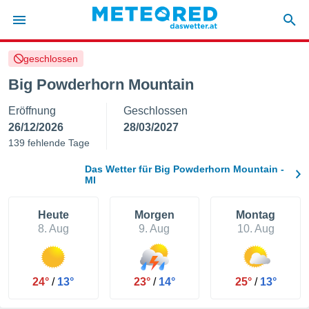
geschlossen
politik
Big Powderhorn Mountain
von
Eröffnung
Geschlossen
at) wurde
uten
26/12/2026
28/03/2027
m
139 fehlende Tage
llen, dass
estellten
Das Wetter für Big Powderhorn Mountain -
nen von
MI
tät sind.
 diese
Heute
Morgen
Montag
er die
8. Aug
9. Aug
10. Aug
Optionen
 cookies
s adgang
24°
/
13°
23°
/
14°
25°
/
13°
gitale