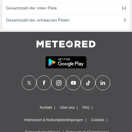
ntwicklung
Gesamtzahl der roten Piste
14
serung der
g
Gesamtzahl der schwarzen Pisten
0
 Daten zur
n Inhalten.
ten und
ion durch
on
,
erte
d Inhalte,
on
ung und der
ce von
nforschung
icklung
Kontakt
Über uns
FAQ
serung von
.
Impressum & Nutzungsbedingungen
Cookies
sere 1199