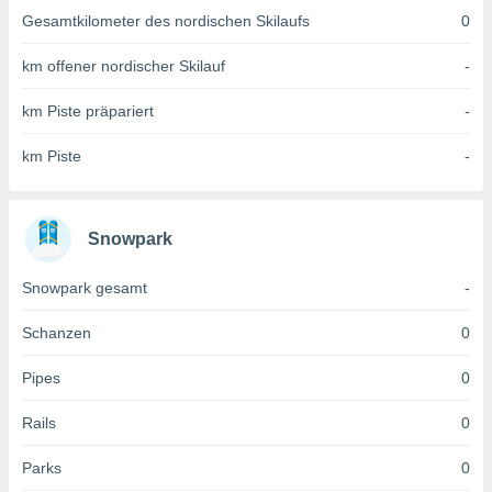
 jederzeit
Gesamtkilometer des nordischen Skilaufs
0
oder der
beitung
km offener nordischer Skilauf
-
hen, indem
ser
f "
km Piste präpariert
-
en
" oder
km Piste
-
tlinie
es
Snowpark
gør
 under
Snowpark gesamt
-
ndlingen:
von oder
Schanzen
0
nen auf
Pipes
0
erät,
g
Rails
0
 Daten zur
on
Parks
0
igen,