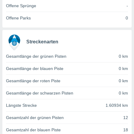
von
Offene Sprünge
-
erte
verwendung
Offene Parks
0
n zur
erter
rstellung
Streckenarten
n zur
ierung von
Gesamtlänge der grünen Pisten
0 km
verwendung
n zur
Gesamtlänge der blauen Piste
0 km
erter
essung der
Gesamtlänge der roten Piste
0 km
ung,
er
Gesamtlänge der schwarzen Pisten
0 km
ce von
analyse von
Längste Strecke
1.60934 km
n durch
 oder
Gesamtzahl der grünen Pisten
12
onen von
Gesamtzahl der blauen Piste
18
nen