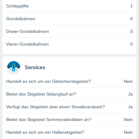
indeutige
Schlepplifte
1
 oder
Gondelbahnen
0
en, um
ezogene
Dreier-Gondelbahnen
0
Ihren
 dieser
Vierer-Gondelbahnen
0
P-Adressen
-
 zu
 darauf
Services
n und diese
ten. Einige
rarbeiten
Handelt es sich um ein Gletscherskigebiet?
Nein
ezogenen
Bietet das Skigebiet Skilanglauf an?
Ja
icherweise
age eines
Verfügt das Skigebiet über einen Snowboardpark?
Ja
en
, dem Sie
Bietet das Skigebiet Sommeraktivitäten an?
Nein
hen
 dies zu
Handelt es sich um ein Hallenskigebiet?
Nein
 Sie Ihre