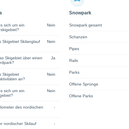
s
Snowpark
s sich um ein
Nein
Snowpark gesamt
rskigebiet?
Schanzen
s Skigebiet Skilanglauf
Nein
Pipes
as Skigebiet über einen
Ja
Rails
rdpark?
Parks
s Skigebiet
Nein
tivitäten an?
Offene Sprünge
s sich um ein
Nein
gebiet?
Offene Parks
lometer des nordischen
-
r nordischer Skilauf
-