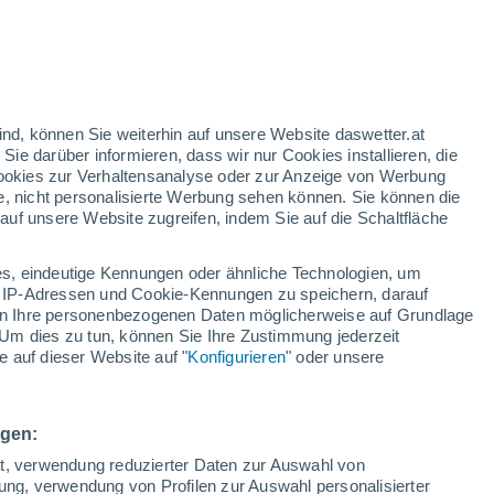
30°
/
19°
29°
/
20°
28°
/
20°
ind, können Sie weiterhin auf unsere Website daswetter.at
 Sie darüber informieren, dass wir nur Cookies installieren, die
 Cookies zur Verhaltensanalyse oder zur Anzeige von Werbung
Schneeverhältnisse
e, nicht personalisierte Werbung sehen können. Sie können die
uf unsere Website zugreifen, indem Sie auf die Schaltfläche
Schneehöhe im Tal
-
s, eindeutige Kennungen oder ähnliche Technologien, um
Schneehöhe iauf dem Berg
-
 IP-Adressen und Cookie-Kennungen zu speichern, darauf
iten Ihre personenbezogenen Daten möglicherweise auf Grundlage
Um dies zu tun, können Sie Ihre Zustimmung jederzeit
Schneebeschaffenheit im Tal
-
 auf dieser Website auf "
Konfigurieren
" oder unsere
Schneebeschaffenheit auf dem Berg
-
ngen:
ät, verwendung reduzierter Daten zur Auswahl von
bung, verwendung von Profilen zur Auswahl personalisierter