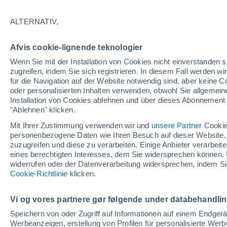
10/12/2033
05/03/2034
2682 fehlende Tage
ALTERNATIV,
Afvis cookie-lignende teknologier
Schneebericht heute
Wenn Sie mit der Installation von Cookies nicht einverstanden s
zugreifen, indem Sie sich registrieren. In diesem Fall werden wir
für die Navigation auf der Website notwendig sind, aber keine
Pisten nach
0
0
0
0
oder personalisierten Inhalten verwenden, obwohl Sie allgemein
Schwierigkeitsgrad
Installation von Cookies ablehnen und über dieses Abonnement a
"Ablehnen" klicken.
befahrbare Pistenkilometer
-
Mit Ihrer Zustimmung verwenden wir und
unsere Partner
Cookie
personenbezogene Daten wie Ihren Besuch auf dieser Website,
zuzugreifen und diese zu verarbeiten. Einige Anbieter verarbe
eines berechtigten Interesses, dem Sie widersprechen können. 
Offene Pisten
-
widerrufen oder der Datenverarbeitung widersprechen, indem Sie
Cookie-Richtlinie
klicken.
Lifte
- / 5
Vi og vores partnere gør følgende under databehandli
Speichern von oder Zugriff auf Informationen auf einem Endger
Werbeanzeigen, erstellung von Profilen für personalisierte Wer