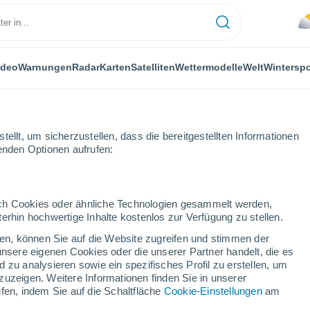
ideo
Warnungen
Radar
Karten
Satelliten
Wettermodelle
Welt
Winterspo
ellt, um sicherzustellen, dass die bereitgestellten Informationen
genden Optionen aufrufen:
rsport
durch Cookies oder ähnliche Technologien gesammelt werden,
erhin hochwertige Inhalte kostenlos zur Verfügung zu stellen.
Das Wetter für Blandford - MA
cken, können Sie auf die Website zugreifen und stimmen der
unsere eigenen Cookies oder die unserer Partner handelt, die es
 zu analysieren sowie ein spezifisches Profil zu erstellen, um
Heute
Morgen
Samstag
zuzeigen. Weitere Informationen finden Sie in unserer
6. Aug
7. Aug
8. Aug
fen, indem Sie auf die Schaltfläche
Cookie-Einstellungen
am