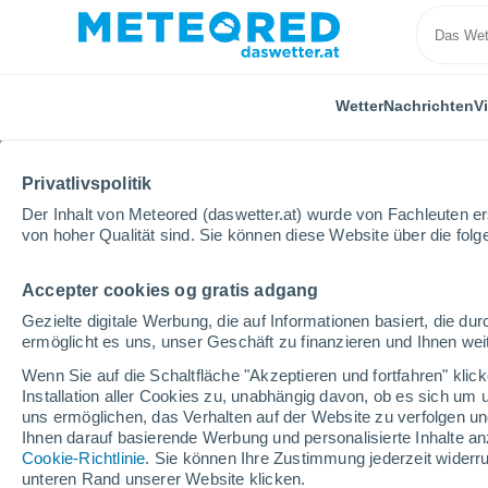
Wetter
Nachrichten
V
Privatlivspolitik
Der Inhalt von Meteored (daswetter.at) wurde von Fachleuten erst
von hoher Qualität sind. Sie können diese Website über die fol
Accepter cookies og gratis adgang
Home
USA
Massachusetts
Blandford
Winte
Gezielte digitale Werbung, die auf Informationen basiert, die 
ermöglicht es uns, unser Geschäft zu finanzieren und Ihnen weit
geschlossen
Wenn Sie auf die Schaltfläche "Akzeptieren und fortfahren" kli
Installation aller Cookies zu, unabhängig davon, ob es sich um 
Ski Blandford
uns ermöglichen, das Verhalten auf der Website zu verfolgen und
Ihnen darauf basierende Werbung und personalisierte Inhalte an
Cookie-Richtlinie
. Sie können Ihre Zustimmung jederzeit widerru
Eröffnung
Geschlossen
unteren Rand unserer Website klicken.