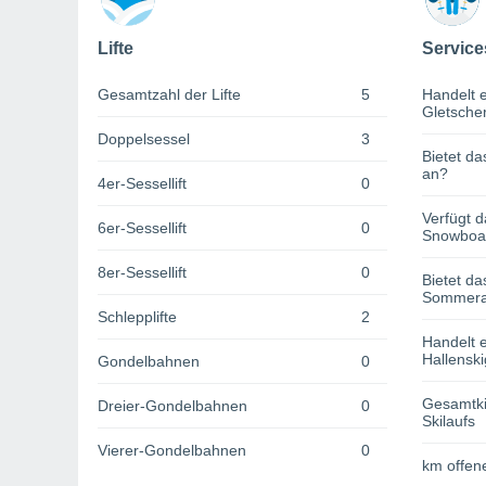
Lifte
Service
Gesamtzahl der Lifte
5
Handelt e
Gletsche
Doppelsessel
3
Bietet da
an?
4er-Sessellift
0
Verfügt d
6er-Sessellift
0
Snowboa
8er-Sessellift
0
Bietet da
Sommerak
Schlepplifte
2
Handelt e
Hallenski
Gondelbahnen
0
Gesamtki
Dreier-Gondelbahnen
0
Skilaufs
Vierer-Gondelbahnen
0
km offene