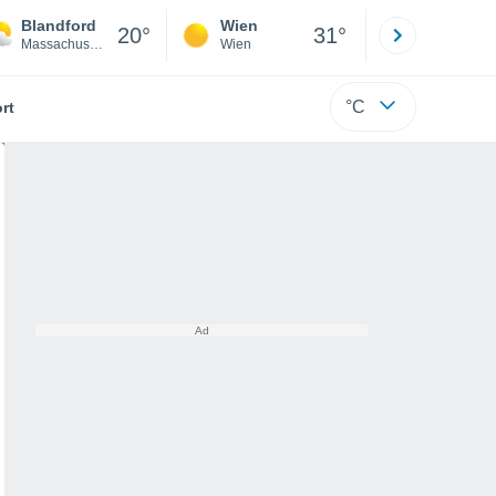
Blandford
Wien
Innsbruck
20°
31°
Massachusetts
Wien
Tirol
°C
rt