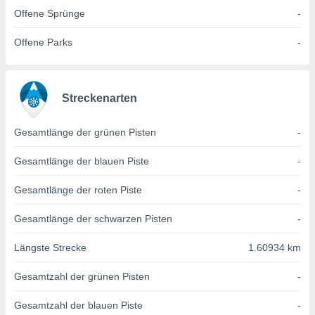
von
Offene Sprünge
-
erte
verwendung
Offene Parks
-
n zur
erter
rstellung
Streckenarten
n zur
ierung von
Gesamtlänge der grünen Pisten
-
verwendung
n zur
Gesamtlänge der blauen Piste
-
erter
essung der
Gesamtlänge der roten Piste
-
ung,
er
Gesamtlänge der schwarzen Pisten
-
ce von
analyse von
Längste Strecke
1.60934 km
n durch
 oder
Gesamtzahl der grünen Pisten
-
onen von
Gesamtzahl der blauen Piste
-
nen