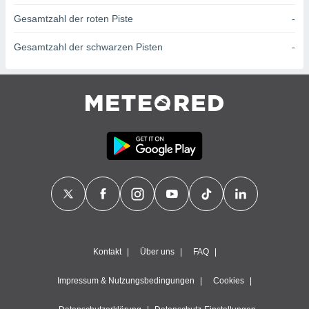
ntwicklung
Gesamtzahl der roten Piste
-
serung der
g
Gesamtzahl der schwarzen Pisten
-
 Daten zur
n Inhalten.
ten und
ion durch
on
,
erte
d Inhalte,
on
ung und der
ce von
nforschung
icklung
Kontakt
Über uns
FAQ
serung von
.
Impressum & Nutzungsbedingungen
Cookies
sere 1199