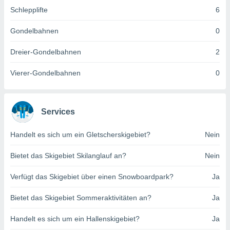
indeutige
Schlepplifte
6
 oder
Gondelbahnen
0
en, um
ezogene
Dreier-Gondelbahnen
2
Ihren
 dieser
Vierer-Gondelbahnen
0
P-Adressen
-
 zu
 darauf
Services
n und diese
ten. Einige
rarbeiten
Handelt es sich um ein Gletscherskigebiet?
Nein
ezogenen
Bietet das Skigebiet Skilanglauf an?
Nein
icherweise
age eines
Verfügt das Skigebiet über einen Snowboardpark?
Ja
en
, dem Sie
Bietet das Skigebiet Sommeraktivitäten an?
Ja
hen
 dies zu
Handelt es sich um ein Hallenskigebiet?
Ja
 Sie Ihre