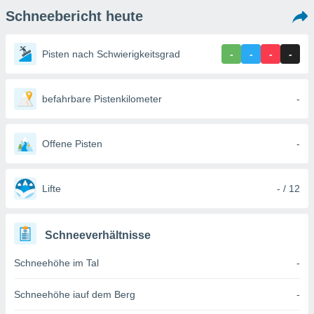
ie auf
Schneebericht heute
en basiert,
Cookies
che
Pisten nach Schwierigkeitsgrad
-
-
-
-
en
 werden,
 es uns,
AKZEPTIEREN
häft zu
befahrbare Pistenkilometer
-
UND
n und Ihnen
FORTFAHREN
hochwertige
tenlos zur
Offene Pisten
-
u stellen.
EINSTELLUNGEN
uf die
he
Lifte
- / 12
en und
 klicken,
 auf die
Schneeverhältnisse
greifen und
er
Schneehöhe im Tal
-
 aller
,
 davon, ob
Schneehöhe iauf dem Berg
-
 unsere