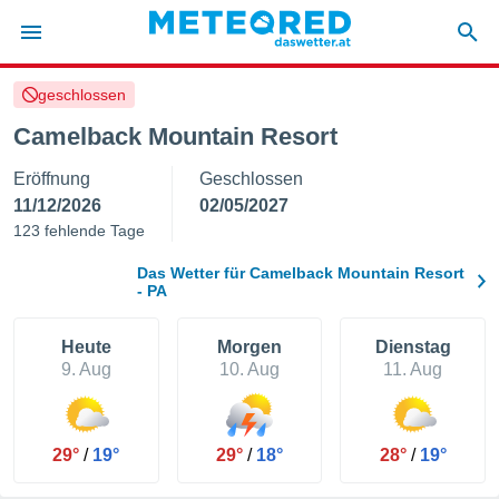
geschlossen
politik
Camelback Mountain Resort
von
Eröffnung
Geschlossen
at) wurde
uten
11/12/2026
02/05/2027
m
123 fehlende Tage
llen, dass
estellten
Das Wetter für Camelback Mountain Resort
nen von
- PA
tät sind.
 diese
Heute
Morgen
Dienstag
er die
9. Aug
10. Aug
11. Aug
Optionen
 cookies
s adgang
29°
/
19°
29°
/
18°
28°
/
19°
gitale