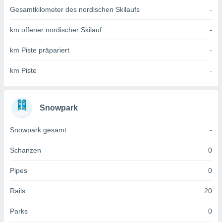
 jederzeit
Gesamtkilometer des nordischen Skilaufs
-
oder der
beitung
km offener nordischer Skilauf
-
hen, indem
ser
f "
km Piste präpariert
-
en
" oder
km Piste
-
tlinie
es
Snowpark
gør
 under
Snowpark gesamt
-
ndlingen:
von oder
Schanzen
0
nen auf
Pipes
0
erät,
g
Rails
20
 Daten zur
on
Parks
0
igen,