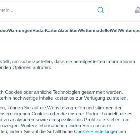
ideo
Warnungen
Radar
Karten
Satelliten
Wettermodelle
Welt
Winterspo
ellt, um sicherzustellen, dass die bereitgestellten Informationen
genden Optionen aufrufen:
a
Wintersport
durch Cookies oder ähnliche Technologien gesammelt werden,
erhin hochwertige Inhalte kostenlos zur Verfügung zu stellen.
Das Wetter für Cataloochee Ski Area - NC
cken, können Sie auf die Website zugreifen und stimmen der
unsere eigenen Cookies oder die unserer Partner handelt, die es
 zu analysieren sowie ein spezifisches Profil zu erstellen, um
Heute
Morgen
Samstag
zuzeigen. Weitere Informationen finden Sie in unserer
6. Aug
7. Aug
8. Aug
fen, indem Sie auf die Schaltfläche
Cookie-Einstellungen
am