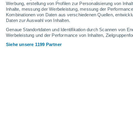
Webcams in Cataloochee Ski Area
Werbung, erstellung von Profilen zur Personalisierung von Inhal
Inhalte, messung der Werbeleistung, messung der Performance v
Kombinationen von Daten aus verschiedenen Quellen, entwickl
Daten zur Auswahl von Inhalten.
Genaue Standortdaten und Identifikation durch Scannen von En
Werbeleistung und der Performance von Inhalten, Zielgruppen
Siehe unsere 1199 Partner
Cataloochee Ski Area Webcam - View from
Hemphill Bald of the Ski Area
30 Mai 2026
Schneehöhe.