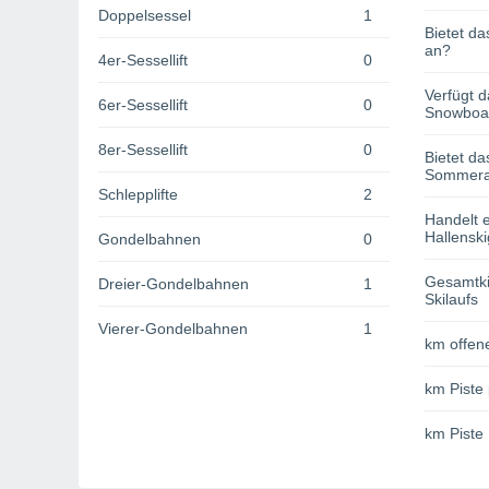
Doppelsessel
1
Bietet da
an?
4er-Sessellift
0
Verfügt d
6er-Sessellift
0
Snowboa
8er-Sessellift
0
Bietet da
Sommerak
Schlepplifte
2
Handelt e
Hallenski
Gondelbahnen
0
Gesamtki
Dreier-Gondelbahnen
1
Skilaufs
Vierer-Gondelbahnen
1
km offene
km Piste 
km Piste