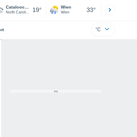
Cataloochee Ski Area
Wien
Innsbruck
19°
33°
North Carolina
Wien
Tirol
°C
rt