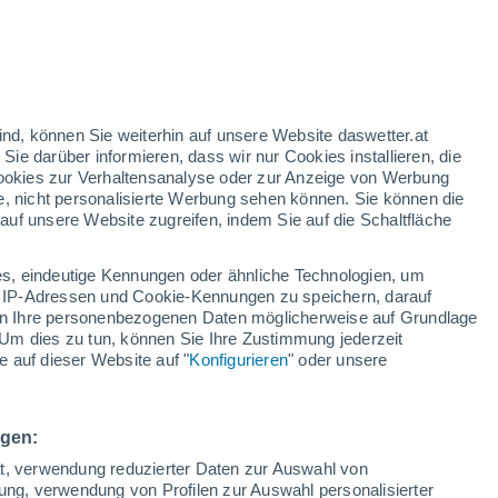
22°
/
14°
22°
/
13°
23°
/
14°
ind, können Sie weiterhin auf unsere Website daswetter.at
 Sie darüber informieren, dass wir nur Cookies installieren, die
 Cookies zur Verhaltensanalyse oder zur Anzeige von Werbung
Schneeverhältnisse
e, nicht personalisierte Werbung sehen können. Sie können die
uf unsere Website zugreifen, indem Sie auf die Schaltfläche
Schneehöhe im Tal
-
s, eindeutige Kennungen oder ähnliche Technologien, um
Schneehöhe iauf dem Berg
-
 IP-Adressen und Cookie-Kennungen zu speichern, darauf
iten Ihre personenbezogenen Daten möglicherweise auf Grundlage
Um dies zu tun, können Sie Ihre Zustimmung jederzeit
Schneebeschaffenheit im Tal
-
 auf dieser Website auf "
Konfigurieren
" oder unsere
Schneebeschaffenheit auf dem Berg
-
ngen:
ät, verwendung reduzierter Daten zur Auswahl von
bung, verwendung von Profilen zur Auswahl personalisierter