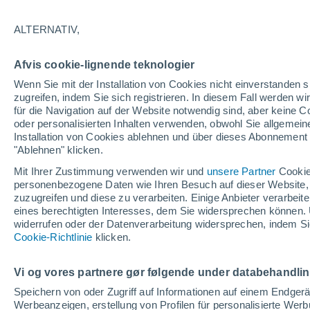
28/11/2026
14/03/2027
113 fehlende Tage
ALTERNATIV,
Afvis cookie-lignende teknologier
Schneebericht heute
Wenn Sie mit der Installation von Cookies nicht einverstanden s
zugreifen, indem Sie sich registrieren. In diesem Fall werden wir
für die Navigation auf der Website notwendig sind, aber keine
Pisten nach
8
7
-
3
oder personalisierten Inhalten verwenden, obwohl Sie allgemein
Schwierigkeitsgrad
Installation von Cookies ablehnen und über dieses Abonnement a
"Ablehnen" klicken.
befahrbare Pistenkilometer
-
Mit Ihrer Zustimmung verwenden wir und
unsere Partner
Cookie
personenbezogene Daten wie Ihren Besuch auf dieser Website,
zuzugreifen und diese zu verarbeiten. Einige Anbieter verarbe
eines berechtigten Interesses, dem Sie widersprechen können. 
Offene Pisten
0 / 18
widerrufen oder der Datenverarbeitung widersprechen, indem Sie
Cookie-Richtlinie
klicken.
Lifte
0 / 5
Vi og vores partnere gør følgende under databehandli
Speichern von oder Zugriff auf Informationen auf einem Endger
Werbeanzeigen, erstellung von Profilen für personalisierte Wer