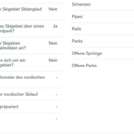
Schanzen
s Skigebiet Skilanglauf
Nein
Pipes
as Skigebiet über einen
Ja
Rails
rdpark?
Parks
s Skigebiet
Nein
tivitäten an?
Offene Sprünge
s sich um ein
Nein
gebiet?
Offene Parks
lometer des nordischen
-
r nordischer Skilauf
-
präpariert
-
-