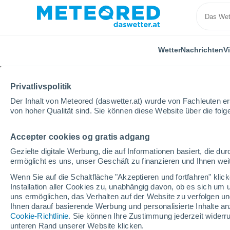
Wetter
Nachrichten
V
Privatlivspolitik
Der Inhalt von Meteored (daswetter.at) wurde von Fachleuten erst
von hoher Qualität sind. Sie können diese Website über die fol
Accepter cookies og gratis adgang
Home
USA
North Carolina
Cataloochee Ski Are
Gezielte digitale Werbung, die auf Informationen basiert, die 
ermöglicht es uns, unser Geschäft zu finanzieren und Ihnen weit
geschlossen
Wenn Sie auf die Schaltfläche "Akzeptieren und fortfahren" kli
Installation aller Cookies zu, unabhängig davon, ob es sich um 
Cataloochee Ski Area
uns ermöglichen, das Verhalten auf der Website zu verfolgen und
Ihnen darauf basierende Werbung und personalisierte Inhalte an
Cookie-Richtlinie
. Sie können Ihre Zustimmung jederzeit widerru
Eröffnung
Geschlossen
unteren Rand unserer Website klicken.