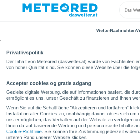
Wetter
Nachrichten
V
Privatlivspolitik
Der Inhalt von Meteored (daswetter.at) wurde von Fachleuten erst
von hoher Qualität sind. Sie können diese Website über die fol
Accepter cookies og gratis adgang
Home
USA
Staat New York
Lost Valley
Wint
Gezielte digitale Werbung, die auf Informationen basiert, die 
ermöglicht es uns, unser Geschäft zu finanzieren und Ihnen weit
geschlossen
Wenn Sie auf die Schaltfläche "Akzeptieren und fortfahren" kli
Installation aller Cookies zu, unabhängig davon, ob es sich um 
Lost Valley
uns ermöglichen, das Verhalten auf der Website zu verfolgen und
Ihnen darauf basierende Werbung und personalisierte Inhalte an
Cookie-Richtlinie
. Sie können Ihre Zustimmung jederzeit widerru
Eröffnung
Geschlossen
unteren Rand unserer Website klicken.