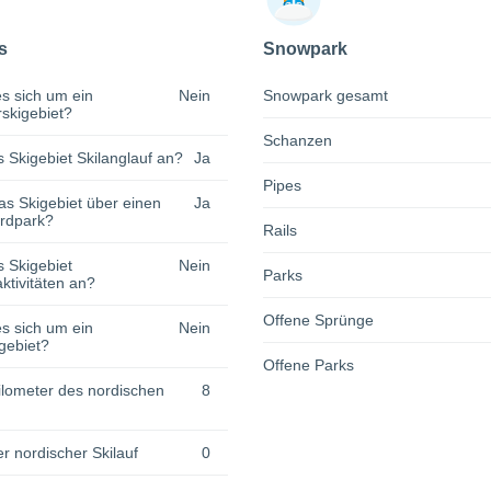
s
Snowpark
s sich um ein
Nein
Snowpark gesamt
rskigebiet?
Schanzen
s Skigebiet Skilanglauf an?
Ja
Pipes
as Skigebiet über einen
Ja
rdpark?
Rails
s Skigebiet
Nein
Parks
tivitäten an?
Offene Sprünge
s sich um ein
Nein
gebiet?
Offene Parks
lometer des nordischen
8
r nordischer Skilauf
0