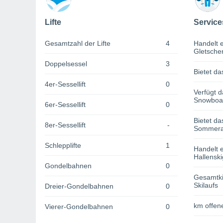
Lifte
Service
Gesamtzahl der Lifte
4
Handelt e
Gletsche
Doppelsessel
3
Bietet da
4er-Sessellift
0
Verfügt d
Snowboa
6er-Sessellift
0
Bietet da
8er-Sessellift
-
Sommerak
Schlepplifte
1
Handelt e
Hallenski
Gondelbahnen
0
Gesamtki
Skilaufs
Dreier-Gondelbahnen
0
km offene
Vierer-Gondelbahnen
0