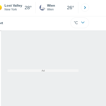
Lost Valley
Wien
Innsbruck
28°
26°
New York
Wien
Tirol
°C
rt