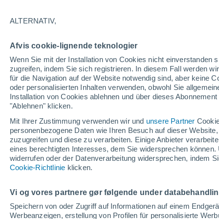
05/12/2026
28/03/2027
120 fehlende Tage
ALTERNATIV,
Afvis cookie-lignende teknologier
Schneebericht heute
Wenn Sie mit der Installation von Cookies nicht einverstanden s
zugreifen, indem Sie sich registrieren. In diesem Fall werden wir
für die Navigation auf der Website notwendig sind, aber keine
Pisten nach
7
12
5
8
oder personalisierten Inhalten verwenden, obwohl Sie allgemein
Schwierigkeitsgrad
Installation von Cookies ablehnen und über dieses Abonnement a
"Ablehnen" klicken.
befahrbare Pistenkilometer
-
Mit Ihrer Zustimmung verwenden wir und
unsere Partner
Cookie
personenbezogene Daten wie Ihren Besuch auf dieser Website,
zuzugreifen und diese zu verarbeiten. Einige Anbieter verarbe
eines berechtigten Interesses, dem Sie widersprechen können. 
Offene Pisten
0 / 32
widerrufen oder der Datenverarbeitung widersprechen, indem Sie
Cookie-Richtlinie
klicken.
Lifte
0 / 4
Vi og vores partnere gør følgende under databehandli
Speichern von oder Zugriff auf Informationen auf einem Endger
Werbeanzeigen, erstellung von Profilen für personalisierte Wer