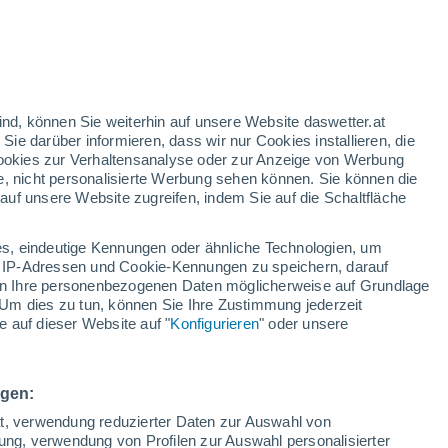
32°
/
17°
33°
/
21°
32°
/
21°
ind, können Sie weiterhin auf unsere Website daswetter.at
 Sie darüber informieren, dass wir nur Cookies installieren, die
 Cookies zur Verhaltensanalyse oder zur Anzeige von Werbung
Schneeverhältnisse
e, nicht personalisierte Werbung sehen können. Sie können die
uf unsere Website zugreifen, indem Sie auf die Schaltfläche
Schneehöhe im Tal
-
s, eindeutige Kennungen oder ähnliche Technologien, um
Schneehöhe iauf dem Berg
-
 IP-Adressen und Cookie-Kennungen zu speichern, darauf
iten Ihre personenbezogenen Daten möglicherweise auf Grundlage
Um dies zu tun, können Sie Ihre Zustimmung jederzeit
Schneebeschaffenheit im Tal
-
 auf dieser Website auf "
Konfigurieren
" oder unsere
Schneebeschaffenheit auf dem Berg
-
ngen:
ät, verwendung reduzierter Daten zur Auswahl von
bung, verwendung von Profilen zur Auswahl personalisierter