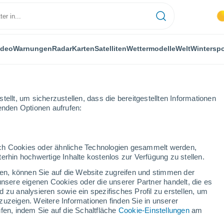
ideo
Warnungen
Radar
Karten
Satelliten
Wettermodelle
Welt
Winterspo
ellt, um sicherzustellen, dass die bereitgestellten Informationen
genden Optionen aufrufen:
ersport
durch Cookies oder ähnliche Technologien gesammelt werden,
erhin hochwertige Inhalte kostenlos zur Verfügung zu stellen.
Das Wetter für Lost Valley - NY
cken, können Sie auf die Website zugreifen und stimmen der
unsere eigenen Cookies oder die unserer Partner handelt, die es
 zu analysieren sowie ein spezifisches Profil zu erstellen, um
Heute
Morgen
Samstag
zuzeigen. Weitere Informationen finden Sie in unserer
6. Aug
7. Aug
8. Aug
fen, indem Sie auf die Schaltfläche
Cookie-Einstellungen
am