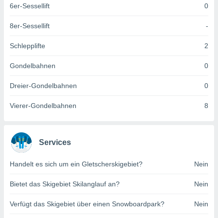
6er-Sessellift
0
keine
r
analyse
8er-Sessellift
-
nzeige von
der
Schlepplifte
2
erten
erwenden,
Gondelbahnen
0
 nicht
Dreier-Gondelbahnen
0
erte
ehen
Vierer-Gondelbahnen
8
e können
ation von
lehnen und
s
Services
t auf
site
 indem Sie
Handelt es sich um ein Gletscherskigebiet?
Nein
altfläche
 klicken.
Bietet das Skigebiet Skilanglauf an?
Nein
Zustimmung
Verfügt das Skigebiet über einen Snowboardpark?
Nein
wir und
tner