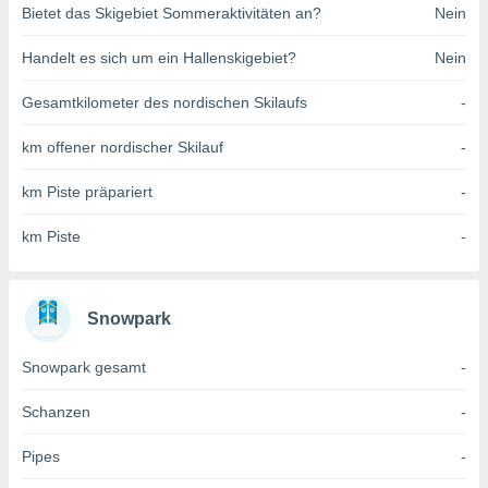
Bietet das Skigebiet Sommeraktivitäten an?
Nein
indeutige
 oder
Handelt es sich um ein Hallenskigebiet?
Nein
en, um
ezogene
Gesamtkilometer des nordischen Skilaufs
-
Ihren
 dieser
km offener nordischer Skilauf
-
P-Adressen
-
km Piste präpariert
-
 zu
 darauf
km Piste
-
n und diese
ten. Einige
rarbeiten
Snowpark
ezogenen
icherweise
Snowpark gesamt
-
age eines
en
, dem Sie
Schanzen
-
hen
 dies zu
Pipes
-
 Sie Ihre