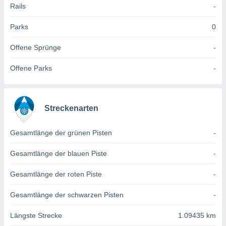
 jederzeit
Rails
-
oder der
beitung
Parks
0
hen, indem
ser
Offene Sprünge
-
f "
en
" oder
Offene Parks
-
tlinie
es
Streckenarten
gør
 under
Gesamtlänge der grünen Pisten
-
ndlingen:
von oder
Gesamtlänge der blauen Piste
-
nen auf
Gesamtlänge der roten Piste
-
erät,
g
Gesamtlänge der schwarzen Pisten
-
 Daten zur
on
Längste Strecke
1.09435 km
igen,