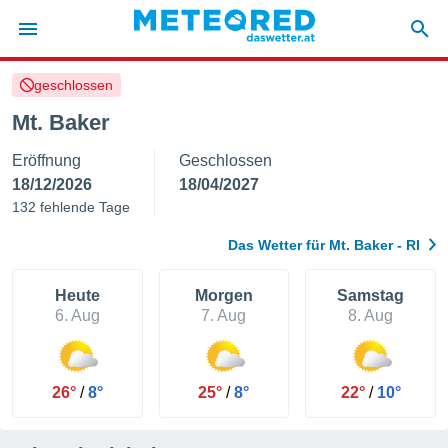
geschlossen
politik
Mt. Baker
von
Eröffnung
Geschlossen
at) wurde
uten
18/12/2026
18/04/2027
m
132 fehlende Tage
llen, dass
estellten
Das Wetter für Mt. Baker - RI
nen von
tät sind.
 diese
Heute
Morgen
Samstag
er die
6. Aug
7. Aug
8. Aug
Optionen
 cookies
26°
/
8°
25°
/
8°
22°
/
10°
s adgang
gitale