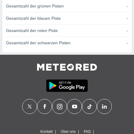
von
Gesamtzahl der grünen Pisten
-
erte
verwendung
Gesamtzahl der blauen Piste
-
n zur
Gesamtzahl der roten Piste
-
erter
rstellung
Gesamtzahl der schwarzen Pisten
-
n zur
ierung von
verwendung
n zur
erter
essung der
ung,
er
ce von
analyse von
n durch
 oder
onen von
nen
Kontakt
Über uns
FAQ