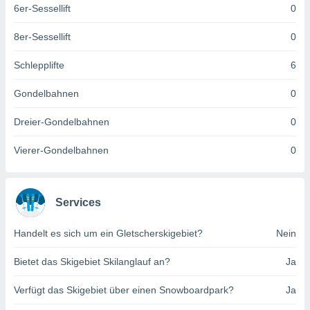
6er-Sessellift
0
keine
r
analyse
8er-Sessellift
0
nzeige von
der
Schlepplifte
6
erten
erwenden,
Gondelbahnen
0
 nicht
Dreier-Gondelbahnen
0
erte
ehen
Vierer-Gondelbahnen
0
e können
ation von
lehnen und
s
Services
t auf
site
 indem Sie
Handelt es sich um ein Gletscherskigebiet?
Nein
altfläche
 klicken.
Bietet das Skigebiet Skilanglauf an?
Ja
Zustimmung
Verfügt das Skigebiet über einen Snowboardpark?
Ja
wir und
tner