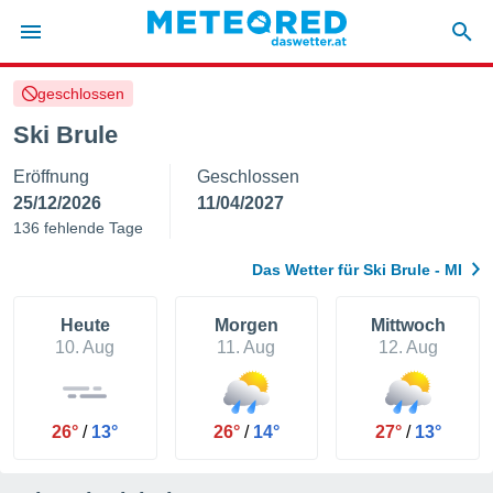
geschlossen
politik
Ski Brule
von
Eröffnung
Geschlossen
at) wurde
uten
25/12/2026
11/04/2027
m
136 fehlende Tage
llen, dass
estellten
Das Wetter für Ski Brule - MI
nen von
tät sind.
 diese
Heute
Morgen
Mittwoch
er die
10. Aug
11. Aug
12. Aug
Optionen
 cookies
26°
/
13°
26°
/
14°
27°
/
13°
s adgang
gitale