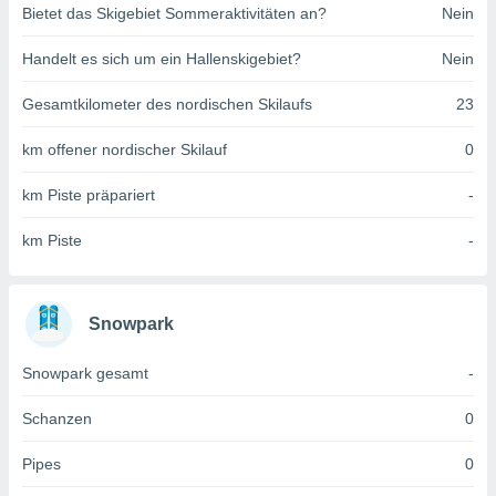
Bietet das Skigebiet Sommeraktivitäten an?
Nein
indeutige
 oder
Handelt es sich um ein Hallenskigebiet?
Nein
en, um
ezogene
Gesamtkilometer des nordischen Skilaufs
23
Ihren
 dieser
km offener nordischer Skilauf
0
P-Adressen
-
km Piste präpariert
-
 zu
 darauf
km Piste
-
n und diese
ten. Einige
rarbeiten
Snowpark
ezogenen
icherweise
Snowpark gesamt
-
age eines
en
, dem Sie
Schanzen
0
hen
 dies zu
Pipes
0
 Sie Ihre