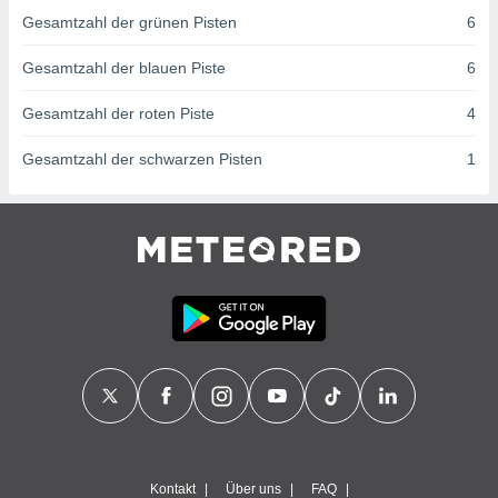
von
Gesamtzahl der grünen Pisten
6
erte
verwendung
Gesamtzahl der blauen Piste
6
n zur
Gesamtzahl der roten Piste
4
erter
rstellung
Gesamtzahl der schwarzen Pisten
1
n zur
ierung von
verwendung
n zur
erter
essung der
ung,
er
ce von
analyse von
n durch
 oder
onen von
nen
Kontakt
Über uns
FAQ