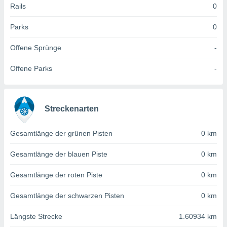
 jederzeit
Rails
0
oder der
beitung
Parks
0
hen, indem
ser
Offene Sprünge
-
f "
en
" oder
Offene Parks
-
tlinie
es
Streckenarten
gør
 under
Gesamtlänge der grünen Pisten
0 km
ndlingen:
von oder
Gesamtlänge der blauen Piste
0 km
nen auf
Gesamtlänge der roten Piste
0 km
erät,
g
Gesamtlänge der schwarzen Pisten
0 km
 Daten zur
on
Längste Strecke
1.60934 km
igen,