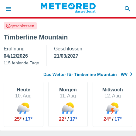
geschlossen
politik
Timberline Mountain
von
Eröffnung
Geschlossen
at) wurde
uten
04/12/2026
21/03/2027
m
115 fehlende Tage
llen, dass
estellten
Das Wetter für Timberline Mountain - WV
nen von
tät sind.
 diese
Heute
Morgen
Mittwoch
er die
10. Aug
11. Aug
12. Aug
Optionen
 cookies
25°
/
17°
22°
/
17°
24°
/
17°
s adgang
gitale