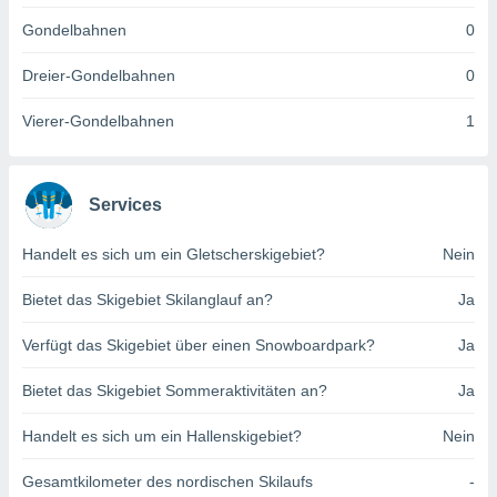
indeutige
Gondelbahnen
0
 oder
Dreier-Gondelbahnen
0
en, um
ezogene
Vierer-Gondelbahnen
1
Ihren
 dieser
P-Adressen
-
Services
 zu
 darauf
n und diese
Handelt es sich um ein Gletscherskigebiet?
Nein
ten. Einige
rarbeiten
Bietet das Skigebiet Skilanglauf an?
Ja
ezogenen
Verfügt das Skigebiet über einen Snowboardpark?
Ja
icherweise
age eines
Bietet das Skigebiet Sommeraktivitäten an?
Ja
en
, dem Sie
Handelt es sich um ein Hallenskigebiet?
Nein
hen
 dies zu
 Sie Ihre
Gesamtkilometer des nordischen Skilaufs
-