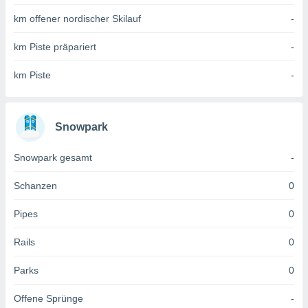
 jederzeit
oder der
km offener nordischer Skilauf
-
beitung
hen, indem
km Piste präpariert
-
ser
f "
km Piste
-
en
" oder
tlinie
Snowpark
es
Snowpark gesamt
-
gør
 under
Schanzen
0
ndlingen:
von oder
Pipes
0
nen auf
Rails
0
erät,
g
 Daten zur
Parks
0
on
igen,
Offene Sprünge
-