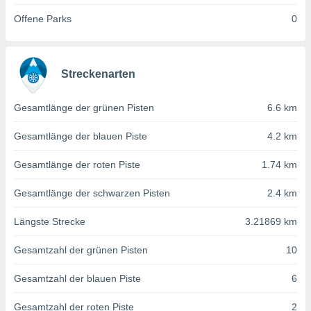
von
Offene Parks
0
erte
verwendung
n zur
Streckenarten
erter
rstellung
n zur
Gesamtlänge der grünen Pisten
6.6 km
ierung von
verwendung
Gesamtlänge der blauen Piste
4.2 km
n zur
Gesamtlänge der roten Piste
1.74 km
erter
essung der
Gesamtlänge der schwarzen Pisten
2.4 km
ung,
er
Längste Strecke
3.21869 km
ce von
analyse von
Gesamtzahl der grünen Pisten
10
n durch
 oder
onen von
Gesamtzahl der blauen Piste
6
nen
Gesamtzahl der roten Piste
2