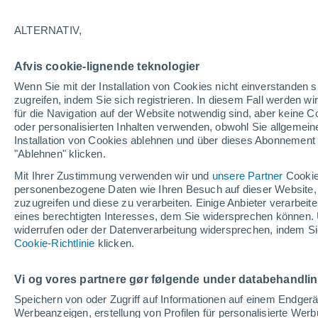
19/12/2026
21/03/2027
131 fehlende Tage
ALTERNATIV,
Afvis cookie-lignende teknologier
Schneebericht heute
Wenn Sie mit der Installation von Cookies nicht einverstanden s
zugreifen, indem Sie sich registrieren. In diesem Fall werden wir
für die Navigation auf der Website notwendig sind, aber keine
Pisten nach
7
9
11
-
oder personalisierten Inhalten verwenden, obwohl Sie allgemein
Schwierigkeitsgrad
Installation von Cookies ablehnen und über dieses Abonnement a
"Ablehnen" klicken.
befahrbare Pistenkilometer
-
Mit Ihrer Zustimmung verwenden wir und
unsere Partner
Cookie
personenbezogene Daten wie Ihren Besuch auf dieser Website,
zuzugreifen und diese zu verarbeiten. Einige Anbieter verarbe
eines berechtigten Interesses, dem Sie widersprechen können. 
Offene Pisten
0 / 27
widerrufen oder der Datenverarbeitung widersprechen, indem Sie
Cookie-Richtlinie
klicken.
Lifte
0 / 2
Vi og vores partnere gør følgende under databehandli
Speichern von oder Zugriff auf Informationen auf einem Endger
Werbeanzeigen, erstellung von Profilen für personalisierte Wer