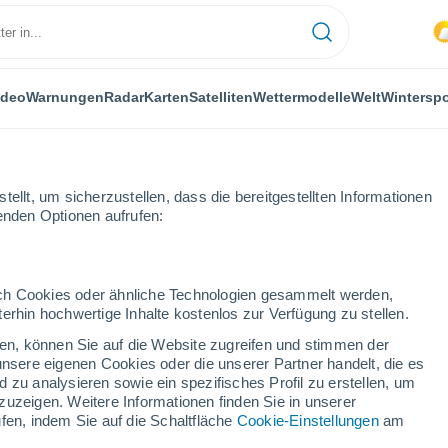
ideo
Warnungen
Radar
Karten
Satelliten
Wettermodelle
Welt
Winterspo
ellt, um sicherzustellen, dass die bereitgestellten Informationen
genden Optionen aufrufen:
Wintersport
durch Cookies oder ähnliche Technologien gesammelt werden,
erhin hochwertige Inhalte kostenlos zur Verfügung zu stellen.
Das Wetter für White Pine Ski Area - WY
cken, können Sie auf die Website zugreifen und stimmen der
unsere eigenen Cookies oder die unserer Partner handelt, die es
 zu analysieren sowie ein spezifisches Profil zu erstellen, um
Heute
Morgen
Dienstag
zuzeigen. Weitere Informationen finden Sie in unserer
9. Aug
10. Aug
11. Aug
fen, indem Sie auf die Schaltfläche
Cookie-Einstellungen
am