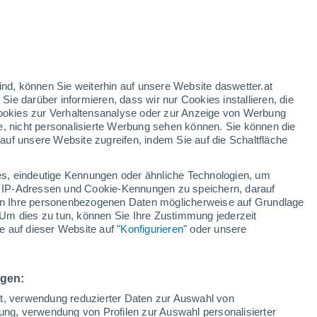
25°
/
13°
25°
/
14°
26°
/
13°
ind, können Sie weiterhin auf unsere Website daswetter.at
 Sie darüber informieren, dass wir nur Cookies installieren, die
 Cookies zur Verhaltensanalyse oder zur Anzeige von Werbung
Schneeverhältnisse
e, nicht personalisierte Werbung sehen können. Sie können die
uf unsere Website zugreifen, indem Sie auf die Schaltfläche
Schneehöhe im Tal
-
s, eindeutige Kennungen oder ähnliche Technologien, um
Schneehöhe iauf dem Berg
-
 IP-Adressen und Cookie-Kennungen zu speichern, darauf
iten Ihre personenbezogenen Daten möglicherweise auf Grundlage
Um dies zu tun, können Sie Ihre Zustimmung jederzeit
Schneebeschaffenheit im Tal
-
 auf dieser Website auf "
Konfigurieren
" oder unsere
Schneebeschaffenheit auf dem Berg
-
ngen:
ät, verwendung reduzierter Daten zur Auswahl von
bung, verwendung von Profilen zur Auswahl personalisierter