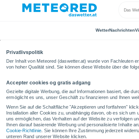
Wetter
Nachrichten
V
Privatlivspolitik
Der Inhalt von Meteored (daswetter.at) wurde von Fachleuten erst
von hoher Qualität sind. Sie können diese Website über die fol
Accepter cookies og gratis adgang
Home
USA
Staat Wyoming
White Pine Ski Area
Gezielte digitale Werbung, die auf Informationen basiert, die 
ermöglicht es uns, unser Geschäft zu finanzieren und Ihnen weit
geschlossen
Wenn Sie auf die Schaltfläche "Akzeptieren und fortfahren" kli
Installation aller Cookies zu, unabhängig davon, ob es sich um 
White Pine Ski Area
uns ermöglichen, das Verhalten auf der Website zu verfolgen und
Ihnen darauf basierende Werbung und personalisierte Inhalte an
Cookie-Richtlinie
. Sie können Ihre Zustimmung jederzeit widerru
Eröffnung
Geschlossen
unteren Rand unserer Website klicken.