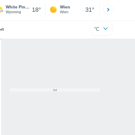
White Pine Ski Area
Wien
Innsbruck
18°
31°
Wyoming
Wien
Tirol
°C
rt