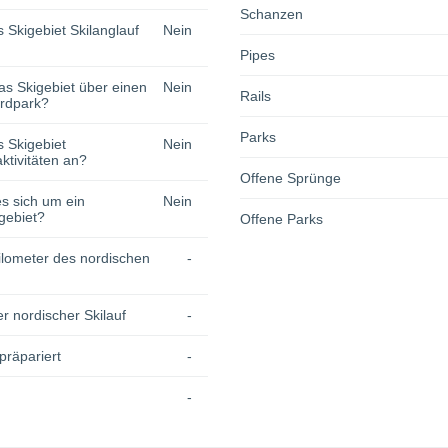
Schanzen
s Skigebiet Skilanglauf
Nein
Pipes
as Skigebiet über einen
Nein
Rails
rdpark?
Parks
s Skigebiet
Nein
tivitäten an?
Offene Sprünge
s sich um ein
Nein
gebiet?
Offene Parks
lometer des nordischen
-
r nordischer Skilauf
-
präpariert
-
-