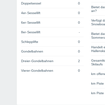
Doppelsessel
0
Bietet da
an?
4er-Sessellift
0
Verfügt d
6er-Sessellift
0
Snowboa
8er-Sessellift
-
Bietet da
Sommerak
Schlepplifte
0
Handelt e
Hallenski
Gondelbahnen
0
Gesamtki
Dreier-Gondelbahnen
2
Skilaufs
Vierer-Gondelbahnen
0
km offene
km Piste 
km Piste