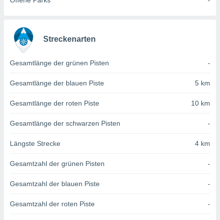
Offene Parks
-
von
erte
verwendung
n zur
Streckenarten
erter
Gesamtlänge der grünen Pisten
-
rstellung
n zur
Gesamtlänge der blauen Piste
5 km
ierung von
verwendung
Gesamtlänge der roten Piste
10 km
n zur
erter
Gesamtlänge der schwarzen Pisten
-
essung der
ung,
Längste Strecke
4 km
er
ce von
Gesamtzahl der grünen Pisten
-
analyse von
n durch
Gesamtzahl der blauen Piste
-
 oder
onen von
Gesamtzahl der roten Piste
-
nen