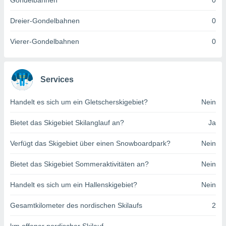
Gondelbahnen
0
indeutige
 oder
Dreier-Gondelbahnen
0
en, um
Vierer-Gondelbahnen
0
ezogene
Ihren
 dieser
P-Adressen
Services
-
 zu
Handelt es sich um ein Gletscherskigebiet?
Nein
 darauf
n und diese
ten. Einige
Bietet das Skigebiet Skilanglauf an?
Ja
rarbeiten
Verfügt das Skigebiet über einen Snowboardpark?
Nein
ezogenen
icherweise
Bietet das Skigebiet Sommeraktivitäten an?
Nein
age eines
en
Handelt es sich um ein Hallenskigebiet?
Nein
, dem Sie
hen
Gesamtkilometer des nordischen Skilaufs
2
 dies zu
 Sie Ihre