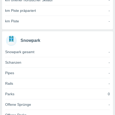
km offener nordischer Skilauf
-
 jederzeit
oder der
km Piste präpariert
-
beitung
hen, indem
ser
km Piste
-
f "
en
" oder
tlinie
Snowpark
Snowpark gesamt
-
es
gør
Schanzen
-
 under
ndlingen:
Pipes
-
von oder
Rails
-
nen auf
erät,
Parks
0
g
 Daten zur
Offene Sprünge
-
on
igen,