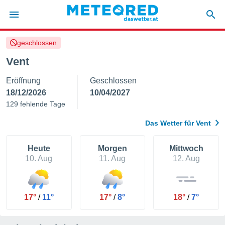
geschlossen
politik
Vent
von
Eröffnung
Geschlossen
at) wurde
uten
18/12/2026
10/04/2027
m
129 fehlende Tage
llen, dass
estellten
Das Wetter für Vent
nen von
tät sind.
 diese
Heute
Morgen
Mittwoch
er die
10. Aug
11. Aug
12. Aug
Optionen
 cookies
17°
/
11°
17°
/
8°
18°
/
7°
s adgang
gitale