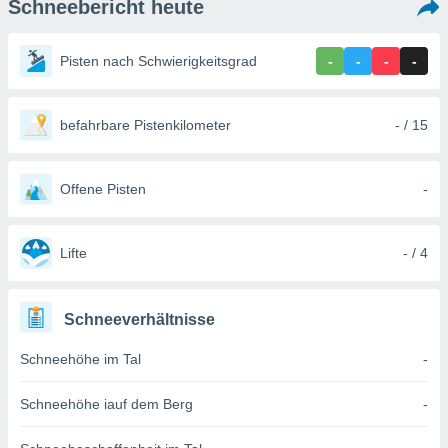
Schneebericht heute
ie auf
en basiert,
Cookies
Pisten nach Schwierigkeitsgrad
-
-
-
-
che
en
 werden,
 es uns,
befahrbare Pistenkilometer
- / 15
AKZEPTIEREN
häft zu
UND
n und Ihnen
FORTFAHREN
hochwertige
Offene Pisten
-
tenlos zur
u stellen.
EINSTELLUNGEN
uf die
Lifte
- / 4
he
en und
 klicken,
Schneeverhältnisse
 auf die
greifen und
Schneehöhe im Tal
-
er
 aller
,
Schneehöhe iauf dem Berg
-
 davon, ob
 unsere