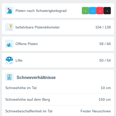
ie auf
en basiert,
Pisten nach Schwierigkeitsgrad
-
-
-
-
Cookies
che
en
 werden,
befahrbare Pistenkilometer
104 / 138
 es uns,
AKZEPTIEREN
häft zu
UND
n und Ihnen
FORTFAHREN
Offene Pisten
58 / 66
hochwertige
tenlos zur
u stellen.
EINSTELLUNGEN
Lifte
50 / 54
uf die
he
en und
Schneeverhältnisse
 klicken,
 auf die
Schneehöhe im Tal
10 cm
greifen und
er
 aller
Schneehöhe iauf dem Berg
150 cm
,
 davon, ob
Schneebeschaffenheit im Tal
Fester Neuschnee
 unsere