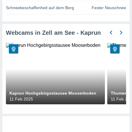
okies oder
 Partner
Schneebeschaffenheit auf dem Berg
Fester Neuschnee
e es uns
n, das
uf der
 verfolgen
Webcams in Zell am See - Kaprun
lysieren
s Profil zu
um Ihnen
ierende
nd
erte Inhalte
. Weitere
nen finden
rer
tlinie
. Sie
Kaprun Hochgebirgsstausee Mooserboden
Thumersb
e
11 Feb 2025
11 Feb 20
 jederzeit
, indem Sie
altfläche
stellungen
n Rand
bsite