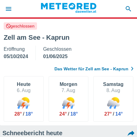
geschlossen
politik
Zell am See - Kaprun
von
Eröffnung
Geschlossen
at) wurde
uten
05/10/2024
01/06/2025
m
llen, dass
Das Wetter für Zell am See - Kaprun
estellten
nen von
tät sind.
Heute
Morgen
Samstag
 diese
6. Aug
7. Aug
8. Aug
er die
Optionen
28°
/
18°
24°
/
18°
27°
/
14°
 cookies
s adgang
Schneebericht heute
gitale