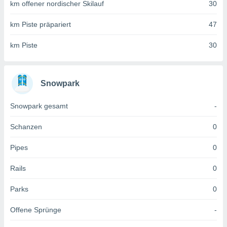
 jederzeit
km offener nordischer Skilauf
30
oder der
beitung
km Piste präpariert
47
hen, indem
ser
km Piste
30
f "
en
" oder
tlinie
Snowpark
Snowpark gesamt
-
es
gør
Schanzen
0
 under
ndlingen:
Pipes
0
von oder
Rails
0
nen auf
erät,
Parks
0
g
 Daten zur
on
Offene Sprünge
-
igen,