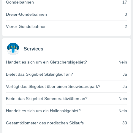
Gondelbahnen
17
indeutige
 oder
Dreier-Gondelbahnen
0
en, um
Vierer-Gondelbahnen
2
ezogene
Ihren
 dieser
P-Adressen
Services
-
 zu
 darauf
Handelt es sich um ein Gletscherskigebiet?
Nein
n und diese
ten. Einige
Bietet das Skigebiet Skilanglauf an?
Ja
rarbeiten
Verfügt das Skigebiet über einen Snowboardpark?
Ja
ezogenen
icherweise
Bietet das Skigebiet Sommeraktivitäten an?
Nein
age eines
en
Handelt es sich um ein Hallenskigebiet?
Nein
, dem Sie
hen
 dies zu
Gesamtkilometer des nordischen Skilaufs
30
 Sie Ihre