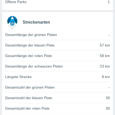
von
Offene Parks
1
erte
verwendung
n zur
Streckenarten
erter
rstellung
Gesamtlänge der grünen Pisten
-
n zur
ierung von
Gesamtlänge der blauen Piste
57 km
verwendung
n zur
Gesamtlänge der roten Piste
58 km
erter
Gesamtlänge der schwarzen Pisten
23 km
essung der
ung,
Längste Strecke
8 km
er
ce von
Gesamtzahl der grünen Pisten
-
analyse von
n durch
Gesamtzahl der blauen Piste
26
 oder
onen von
Gesamtzahl der roten Piste
30
nen